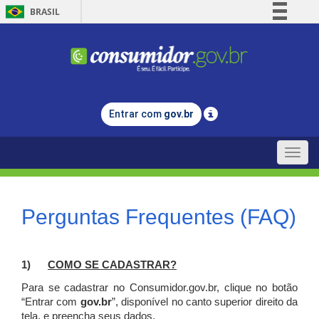
BRASIL
Simplifique!
Comunica BR
Participe
Acesso à informação
Entrar com
gov.br
Legislação
Canais
Toggle
naviga
Perguntas Frequentes (FAQ)
1)
C
OMO SE CADASTRAR?
Para se cadastrar no Consumidor.gov.br, clique no botão
“Entrar com
gov.br
”, disponível no canto superior direito da
tela, e p
reencha seus dados.