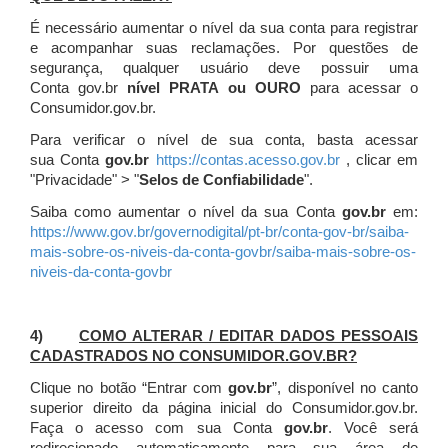
É necessário aumentar o nível da sua conta para registrar
e acompanhar suas reclamações. Por questões de
segurança, qualquer usuário deve possuir uma
Conta gov.br
nível PRATA ou OURO
para acessar o
Consumidor.gov.br.
Para verificar o nível de sua conta, basta acessar
sua Conta
gov.br
https://contas.acesso.gov.br
, clicar em
"Privacidade" > "
Selos de Confiabilidade
".
Saiba como aumentar o nível da sua Conta
gov.br
em:
https://www.gov.br/governodigital/pt-br/conta-gov-br/saiba-
mais-sobre-os-niveis-da-conta-govbr/saiba-mais-sobre-os-
niveis-da-conta-govbr
4)
COMO ALTERAR / EDITAR DADOS PESSOAIS
CADASTRADOS NO CONSUMIDOR.GOV.BR?
Clique no botão “Entrar com
gov.br
”, disponível no canto
superior direito da página inicial do Consumidor.gov.br.
Faça o acesso com sua Conta
gov.br
. Você será