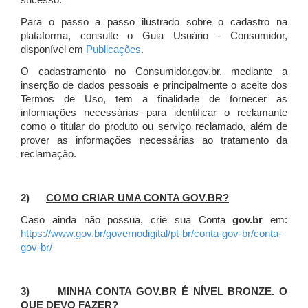
sucesso.
Para o passo a passo ilustrado sobre o cadastro na
plataforma, consulte o Guia Usuário - Consumidor,
disponível em
Publicações
.
O cadastramento no Consumidor.gov.br, mediante a
inserção de dados pessoais e principalmente o aceite dos
Termos de Uso, tem a finalidade de fornecer as
informações necessárias para identificar o reclamante
como o titular do produto ou serviço reclamado, além de
prover as informações necessárias ao tratamento da
reclamação.
2)
COMO CRIAR UMA CONTA GOV.BR?
Caso ainda não possua, crie sua Conta
gov.br
em:
https://www.gov.br/governodigital/pt-br/conta-gov-br/conta-
gov-br/
3)
MINHA CONTA GOV.BR É NÍVEL BRONZE. O
QUE DEVO FAZER?