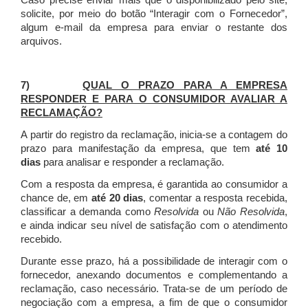
Caso precise enviar mais que o disponibilizado pelo site,
solicite, por meio do botão “Interagir com o Fornecedor”,
algum e-mail da empresa para enviar o restante dos
arquivos.
7)
QUAL O PRAZO PARA A EMPRESA
RESPONDER E PARA O CONSUMIDOR AVALIAR A
RECLAMAÇÃO?
A partir do registro da reclamação, inicia-se a contagem do
prazo para manifestação da empresa, que tem
até 10
dias
para analisar e responder a reclamação.
Com a resposta da empresa, é garantida ao consumidor a
chance de, em
até 20 dias
, comentar a resposta recebida,
classificar a demanda como
Resolvida
ou
Não Resolvida
,
e ainda indicar seu nível de satisfação com o atendimento
recebido.
Durante esse prazo, há a possibilidade de interagir com o
fornecedor, anexando documentos e complementando a
reclamação, caso necessário.
Trata-se de um período de
negociação com a empresa, a fim de que o consumidor