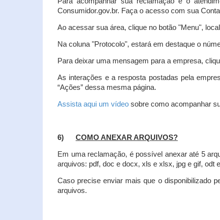
Para acompanhar sua reclamação e o atendim
Consumidor.gov.br. Faça o acesso com sua Cont
Ao acessar sua área, clique no botão "Menu", loca
Na coluna "Protocolo", estará em destaque o númer
Para deixar uma mensagem para a empresa, clique
As interações e a resposta postadas pela empres
“Ações” dessa mesma página.
Assista aqui um vídeo
sobre como acompanhar su
6)
COMO ANEXAR ARQUIVOS?
Em uma reclamação, é possível anexar até 5 arq
arquivos: pdf, doc e docx, xls e xlsx, jpg e gif, odt
Caso precise enviar mais que o disponibilizado pe
arquivos.