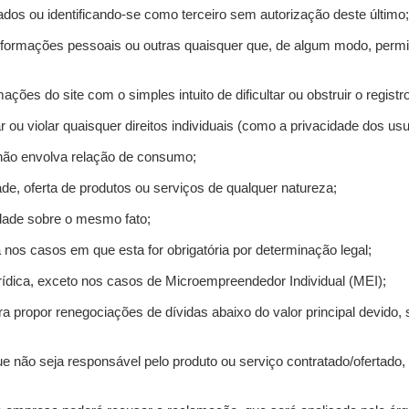
ados ou identificando-se como terceiro sem autorização deste último;
informações pessoais ou outras quaisquer que, de algum modo, permi
mações do site com o simples intuito de dificultar ou obstruir o regis
r ou violar quaisquer direitos individuais (como a privacidade dos us
 não envolva relação de consumo;
de, oferta de produtos ou serviços de qualquer natureza;
idade sobre o mesmo fato;
a nos casos em que esta for obrigatória por determinação legal;
ídica, exceto nos casos de Microempreendedor Individual (MEI);
ra propor renegociações de dívidas abaixo do valor principal devido, 
e não seja responsável pelo produto ou serviço contratado/ofertado