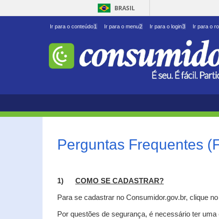
BRASIL
Ir para o conteúdo
1
Ir para o menu
2
Ir para o login
3
Ir para o r
Perguntas Frequentes (
1)
C
OMO SE CADASTRAR?
Para se cadastrar no Consumidor.gov.br, clique n
Por questões de segurança, é necessário ter uma