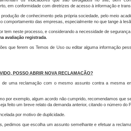
limentam os indicadores que são divulgados no site, bem com
rto, em conformidade com diretrizes de acesso à informação e transp
 produção de conhecimento pela própria sociedade, pelo meio aca
r o comportamento das empresas, especialmente no que tange à lesão 
dor tem neste processo, e considerando a necessidade de seguranç
ma avaliação registrada
.
ções que ferem os Temos de Uso ou editar alguma informação pess
VIDO, POSSO ABRIR NOVA RECLAMAÇÃO?
is de uma reclamação com o mesmo assunto contra a mesma empr
como por exemplo, algum acordo não cumprido, recomendamos que s
a feito um breve relato da demanda anterior, citando o número do 
celada por motivo de duplicidade.
es, pedimos que escolha um assunto semelhante e efetuar a reclam