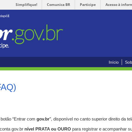
Simplifique!
Comunica BR
Participe
Acesso à infor
odapé
4
Início
Sob
FAQ)
o botão “Entrar com
gov.br
”, disponível no canto superior direito da tel
 conta gov.br
nível PRATA ou OURO
para registrar e acompanhar s