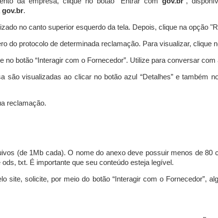
ento da empresa, clique no botão “Entrar com
gov.br
”, disponí
a
gov.br
.
lizado no canto superior esquerdo da tela. Depois, clique na opção 
o do protocolo de determinada reclamação. Para visualizar, clique 
 no botão “Interagir com o Fornecedor”. Utilize para conversar co
a são visualizadas ao clicar no botão azul “Detalhes” e também no
a reclamação.
uivos (de 1Mb cada). O nome do anexo deve possuir menos de 80 ca
 e ods, txt. É importante que seu conteúdo esteja legível.
lo site, solicite, por meio do botão “Interagir com o Fornecedor”, 