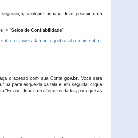
 segurança, qualquer usuário deve possuir uma
e" > "
Selos de Confiabilidade
".
s-sobre-os-niveis-da-conta-govbr/saiba-mais-sobre-
r. Faça o acesso com sua Conta
gov.br
. Você será
u” na parte esquerda da tela e, em seguida, clique
ão “Enviar” depois de alterar os dados, para que as