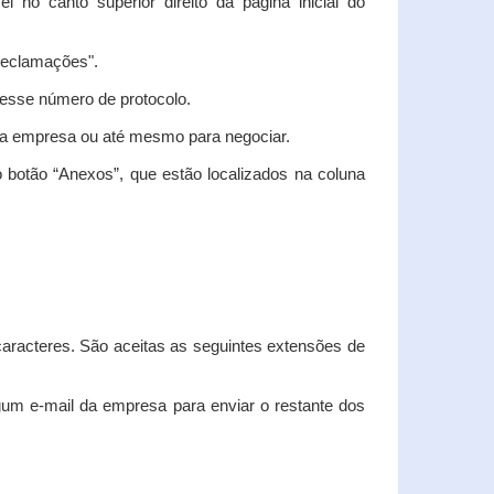
vel no canto superior direito da página inicial do
"Reclamações".
nesse número de protocolo.
m a empresa ou até mesmo para negociar.
 botão “Anexos”, que estão localizados na coluna
racteres. São aceitas as seguintes extensões de
algum e-mail da empresa para enviar o restante dos