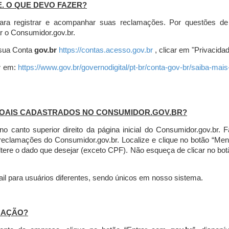
E. O QUE DEVO FAZER?
ara registrar e acompanhar suas reclamações. Por questões de
r o Consumidor.gov.br.
r sua Conta
gov.br
https://contas.acesso.gov.br
, clicar em "Privacidad
r
em:
https://www.gov.br/governodigital/pt-br/conta-gov-br/saiba-mai
SOAIS CADASTRADOS NO CONSUMIDOR.GOV.BR?
l no canto superior direito da página inicial do Consumidor.gov.b
 reclamações do Consumidor.gov.br.
Localize e clique no botão “Men
altere o dado que desejar (exceto CPF). Não esqueça de clicar no bot
l para usuários diferentes, sendo únicos em nosso sistema.
MAÇÃO?