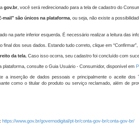
ta
gov.br
, você será redirecionado para a tela de cadastro do Consum
-mail" são únicos na plataforma
, ou seja, não existe a possibil
do na parte inferior esquerda. É necessário realizar a leitura das info
o final dos seus dados. Estando tudo correto, clique em “Confirmar”, no
eito da tela.
Caso isso ocorra, seu cadastro foi concluído com suc
a plataforma, consulte o Guia Usuário - Consumidor, disponível em
P
e a inserção de dados pessoais e principalmente o aceite dos 
amante como o titular do produto ou serviço reclamado, além de pr
:
https://www.gov.br/governodigital/pt-br/conta-gov-br/conta-gov-br/