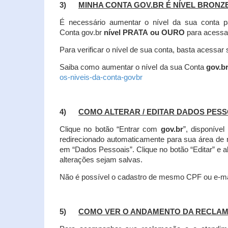
3)
MINHA CONTA GOV.BR É NÍVEL BRONZ
É necessário aumentar o nível da sua conta p
Conta gov.br
nível PRATA ou OURO
para acessa
Para verificar o nível de sua conta, basta acessa
Saiba como aumentar o nível da sua Conta
gov.b
os-niveis-da-conta-govbr
4)
COMO ALTERAR / EDITAR DADOS PES
Clique no botão “Entrar com
gov.br
”, disponíve
redirecionado automaticamente para sua área de
em “Dados Pessoais”.
Clique no botão “Editar” e 
alterações sejam salvas.
Não é possível o cadastro de mesmo CPF ou e-mai
5)
COMO VER O ANDAMENTO DA RECLA