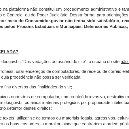
do na plataforma não constitui um procedimento administrativo e 
 Controle, ou do Poder Judiciário. Dessa forma, para orientações a
por meio do Consumidor.gov.br não tenha sido satisfatório, 
os pelos Procons Estaduais e Municipais, Defensorias Públicas, 
.
CELADA?
r.gov.br, “Das vedações ao usuário do site”, o usuário do site
não 
errôneas; usar endereços de computadores, de rede ou de correio ele
 cuja procedência não possa ser verificada;
a fins diversos das finalidades do site;
rquivos com vírus de computador, com conteúdo invasivo, destrutivo
idor.gov.br, ou ainda materiais protegidos por propriedade intelectu
io detentor destes direitos;
extos, utilizar-se de termos ou materiais ilegais, agressivos, calun
tra os bons costumes, a moral ou ainda que contrariem a ordem públi