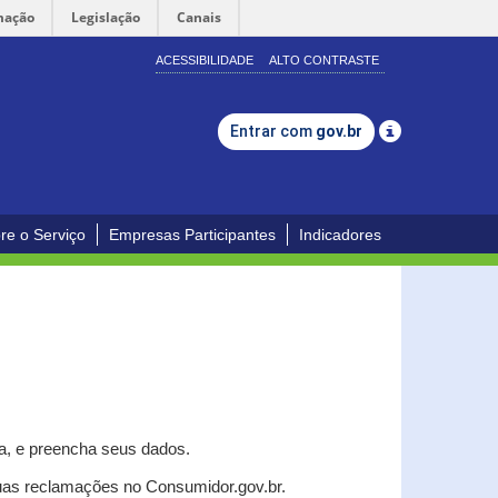
mação
Legislação
Canais
ACESSIBILIDADE
ALTO CONTRASTE
Entrar com
gov.br
re o Serviço
Empresas Participantes
Indicadores
a, e p
reencha seus dados.
uas reclamações no Consumidor.gov.br.