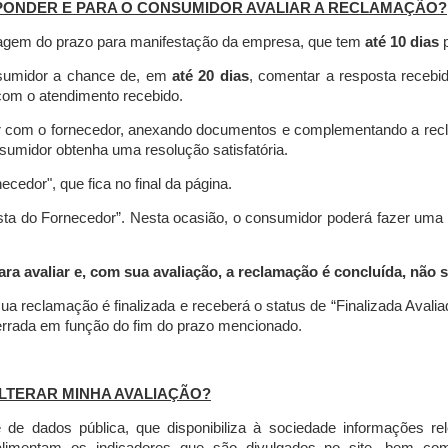
PONDER E PARA O CONSUMIDOR AVALIAR A RECLAMAÇÃO?
contagem do prazo para manifestação da empresa, que tem
até 10 dias
p
nsumidor a chance de, em
até 20 dias
, comentar a resposta recebi
o com o atendimento recebido.
agir com o fornecedor, anexando documentos e complementando a re
umidor obtenha uma resolução satisfatória.
necedor", que fica no final da página.
osta do Fornecedor”. Nesta ocasião, o consumidor poderá fazer uma
 avaliar e, com sua avaliação, a reclamação é concluída, não s
ua reclamação é finalizada
e receberá o status de “Finalizada Avali
cerrada em função do fim do prazo mencionado.
LTERAR MINHA AVALIAÇÃO?
e dados pública, que disponibiliza à sociedade informações r