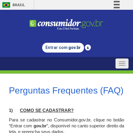
BRASIL
Simplifique!
Comunica BR
Participe
Acesso à informação
Entrar com
gov.br
Legislação
Canais
Toggle
naviga
Perguntas Frequentes (FAQ)
1)
C
OMO SE CADASTRAR?
Para se cadastrar no Consumidor.gov.br, clique no botão
“Entrar com
gov.br
”, disponível no canto superior direito da
tela, e p
reencha seus dados.