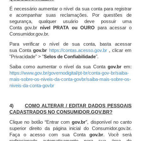
É necessário aumentar o nível da sua conta para registrar
e acompanhar suas reclamações. Por questões de
segurança, qualquer usuário deve possuir uma
Conta gov.br
nível PRATA ou OURO
para acessar o
Consumidor.gov.br.
Para verificar o nível de sua conta, basta acessar
sua Conta
gov.br
https://contas.acesso.gov.br
, clicar em
"Privacidade" > "
Selos de Confiabilidade
".
Saiba como aumentar o nível da sua Conta
gov.br
em:
https://www.gov.br/governodigital/pt-br/conta-gov-br/saiba-
mais-sobre-os-niveis-da-conta-govbr/saiba-mais-sobre-os-
niveis-da-conta-govbr
4)
COMO ALTERAR / EDITAR DADOS PESSOAIS
CADASTRADOS NO CONSUMIDOR.GOV.BR?
Clique no botão “Entrar com
gov.br
”, disponível no canto
superior direito da página inicial do Consumidor.gov.br.
Faça o acesso com sua Conta
gov.br
. Você será