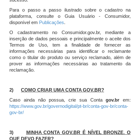
sucesso.
Para o passo a passo ilustrado sobre o cadastro na
plataforma, consulte o Guia Usuário - Consumidor,
disponível em
Publicações
.
O cadastramento no Consumidor.gov.br, mediante a
inserção de dados pessoais e principalmente o aceite dos
Termos de Uso, tem a finalidade de fornecer as
informações necessárias para identificar o reclamante
como o titular do produto ou serviço reclamado, além de
prover as informações necessárias ao tratamento da
reclamação.
2)
COMO CRIAR UMA CONTA GOV.BR?
Caso ainda não possua, crie sua Conta
gov.br
em:
https://www.gov.br/governodigital/pt-br/conta-gov-br/conta-
gov-br/
3)
MINHA CONTA GOV.BR É NÍVEL BRONZE. O
QUE DEVO FAZER?