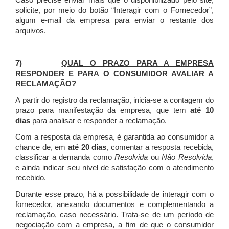
Caso precise enviar mais que o disponibilizado pelo site,
solicite, por meio do botão “Interagir com o Fornecedor”,
algum e-mail da empresa para enviar o restante dos
arquivos.
7)
QUAL O PRAZO PARA A EMPRESA
RESPONDER E PARA O CONSUMIDOR AVALIAR A
RECLAMAÇÃO?
A partir do registro da reclamação, inicia-se a contagem do
prazo para manifestação da empresa, que tem
até 10
dias
para analisar e responder a reclamação.
Com a resposta da empresa, é garantida ao consumidor a
chance de, em
até 20 dias
, comentar a resposta recebida,
classificar a demanda como
Resolvida
ou
Não Resolvida
,
e ainda indicar seu nível de satisfação com o atendimento
recebido.
Durante esse prazo, há a possibilidade de interagir com o
fornecedor, anexando documentos e complementando a
reclamação, caso necessário.
Trata-se de um período de
negociação com a empresa, a fim de que o consumidor