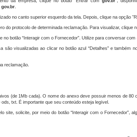
ento da empresa, clique no botão “Entrar com
gov.br
”, disponí
a
gov.br
.
lizado no canto superior esquerdo da tela. Depois, clique na opção 
o do protocolo de determinada reclamação. Para visualizar, clique 
 no botão “Interagir com o Fornecedor”. Utilize para conversar co
a são visualizadas ao clicar no botão azul “Detalhes” e também no
a reclamação.
uivos (de 1Mb cada). O nome do anexo deve possuir menos de 80 ca
 e ods, txt. É importante que seu conteúdo esteja legível.
lo site, solicite, por meio do botão “Interagir com o Fornecedor”, 