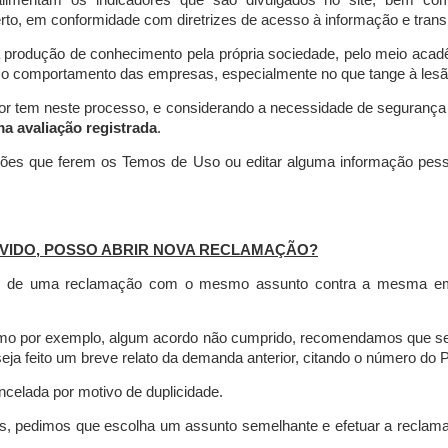
limentam os indicadores que são divulgados no site, bem com
rto, em conformidade com diretrizes de acesso à informação e transp
 produção de conhecimento pela própria sociedade, pelo meio aca
r o comportamento das empresas, especialmente no que tange à lesão 
dor tem neste processo, e considerando a necessidade de seguranç
ma avaliação registrada
.
ções que ferem os Temos de Uso ou editar alguma informação pess
VIDO, POSSO ABRIR NOVA RECLAMAÇÃO?
is de uma reclamação com o mesmo assunto contra a mesma empr
como por exemplo, algum acordo não cumprido, recomendamos que s
a feito um breve relato da demanda anterior, citando o número do 
celada por motivo de duplicidade.
es, pedimos que escolha um assunto semelhante e efetuar a reclam