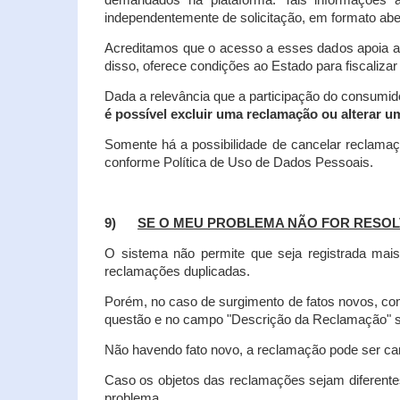
demandados na plataforma. Tais informações a
independentemente de solicitação, em formato abe
Acreditamos que o acesso a esses dados apoia a
disso, oferece condições ao Estado para fiscaliza
Dada a relevância que a participação do consumi
é possível excluir uma reclamação ou alterar u
Somente há a possibilidade de cancelar reclama
conforme Política de Uso de Dados Pessoais.
9)
SE O MEU PROBLEMA NÃO FOR RESOL
O sistema não permite que seja registrada ma
reclamações duplicadas.
Porém, no caso de surgimento de fatos novos, 
questão e no campo "Descrição da Reclamação" sej
Não havendo fato novo, a reclamação pode ser can
Caso os objetos das reclamações sejam diferent
problema.