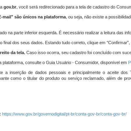
ta
gov.br
, você será redirecionado para a tela de cadastro do Consum
-mail" são únicos na plataforma
, ou seja, não existe a possibil
do na parte inferior esquerda. É necessário realizar a leitura das info
o final dos seus dados. Estando tudo correto, clique em “Confirmar”, no
eito da tela.
Caso isso ocorra, seu cadastro foi concluído com suc
a plataforma, consulte o Guia Usuário - Consumidor, disponível em
P
e a inserção de dados pessoais e principalmente o aceite dos 
amante como o titular do produto ou serviço reclamado, além de pr
:
https://www.gov.br/governodigital/pt-br/conta-gov-br/conta-gov-br/