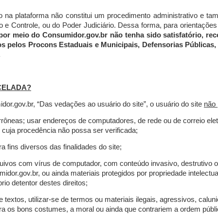
do na plataforma não constitui um procedimento administrativo e 
 Controle, ou do Poder Judiciário. Dessa forma, para orientações a
por meio do Consumidor.gov.br não tenha sido satisfatório, 
os pelos Procons Estaduais e Municipais, Defensorias Públicas, 
.
CELADA?
r.gov.br, “Das vedações ao usuário do site”, o usuário do site
não 
errôneas; usar endereços de computadores, de rede ou de correio ele
 cuja procedência não possa ser verificada;
a fins diversos das finalidades do site;
rquivos com vírus de computador, com conteúdo invasivo, destrutivo
idor.gov.br, ou ainda materiais protegidos por propriedade intelectu
io detentor destes direitos;
extos, utilizar-se de termos ou materiais ilegais, agressivos, calun
tra os bons costumes, a moral ou ainda que contrariem a ordem públi