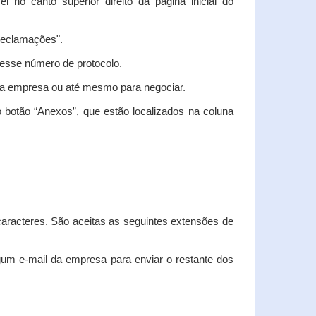
vel no canto superior direito da página inicial do
"Reclamações".
nesse número de protocolo.
m a empresa ou até mesmo para negociar.
 botão “Anexos”, que estão localizados na coluna
racteres. São aceitas as seguintes extensões de
algum e-mail da empresa para enviar o restante dos