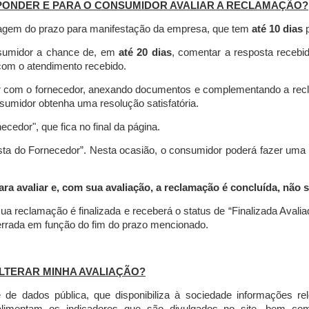
PONDER E PARA O CONSUMIDOR AVALIAR A RECLAMAÇÃO?
contagem do prazo para manifestação da empresa, que tem
até 10 dias
p
nsumidor a chance de, em
até 20 dias
, comentar a resposta recebi
o com o atendimento recebido.
agir com o fornecedor, anexando documentos e complementando a re
umidor obtenha uma resolução satisfatória.
necedor", que fica no final da página.
osta do Fornecedor”. Nesta ocasião, o consumidor poderá fazer uma
 avaliar e, com sua avaliação, a reclamação é concluída, não s
ua reclamação é finalizada
e receberá o status de “Finalizada Avali
cerrada em função do fim do prazo mencionado.
LTERAR MINHA AVALIAÇÃO?
e dados pública, que disponibiliza à sociedade informações r