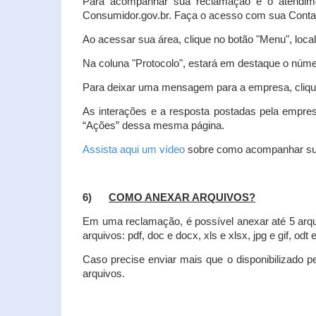
Para acompanhar sua reclamação e o atendim
Consumidor.gov.br. Faça o acesso com sua Cont
Ao acessar sua área, clique no botão "Menu", loca
Na coluna "Protocolo", estará em destaque o númer
Para deixar uma mensagem para a empresa, clique
As interações e a resposta postadas pela empres
“Ações” dessa mesma página.
Assista aqui um vídeo
sobre como acompanhar su
6)
COMO ANEXAR ARQUIVOS?
Em uma reclamação, é possível anexar até 5 arq
arquivos: pdf, doc e docx, xls e xlsx, jpg e gif, odt
Caso precise enviar mais que o disponibilizado pe
arquivos.