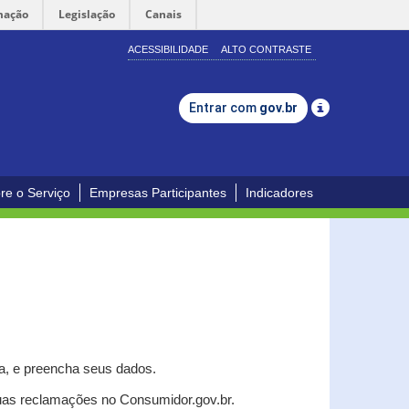
mação
Legislação
Canais
ACESSIBILIDADE
ALTO CONTRASTE
Entrar com
gov.br
re o Serviço
Empresas Participantes
Indicadores
a, e p
reencha seus dados.
uas reclamações no Consumidor.gov.br.