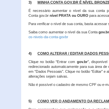
3)
MINHA CONTA GOV.BR É NÍVEL BRONZ
É necessário aumentar o nível da sua conta p
Conta gov.br
nível PRATA ou OURO
para acessa
Para verificar o nível de sua conta, basta acessa
Saiba como aumentar o nível da sua Conta
gov.b
os-niveis-da-conta-govbr
4)
COMO ALTERAR / EDITAR DADOS PES
Clique no botão “Entrar com
gov.br
”, disponíve
redirecionado automaticamente para sua área de
em “Dados Pessoais”.
Clique no botão “Editar” e 
alterações sejam salvas.
Não é possível o cadastro de mesmo CPF ou e-mai
5)
COMO VER O ANDAMENTO DA RECLA