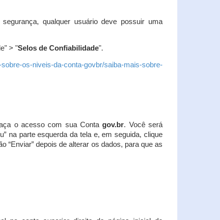
 segurança, qualquer usuário deve possuir uma
e" > "
Selos de Confiabilidade
".
s-sobre-os-niveis-da-conta-govbr/saiba-mais-sobre-
r. Faça o acesso com sua Conta
gov.br
. Você será
u” na parte esquerda da tela e, em seguida, clique
ão “Enviar” depois de alterar os dados, para que as