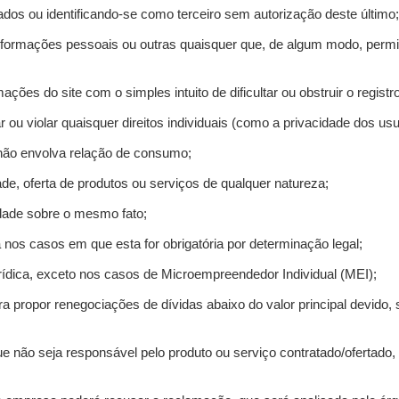
ados ou identificando-se como terceiro sem autorização deste último;
informações pessoais ou outras quaisquer que, de algum modo, permi
mações do site com o simples intuito de dificultar ou obstruir o regis
r ou violar quaisquer direitos individuais (como a privacidade dos us
 não envolva relação de consumo;
de, oferta de produtos ou serviços de qualquer natureza;
idade sobre o mesmo fato;
a nos casos em que esta for obrigatória por determinação legal;
ídica, exceto nos casos de Microempreendedor Individual (MEI);
ra propor renegociações de dívidas abaixo do valor principal devido, 
e não seja responsável pelo produto ou serviço contratado/ofertado