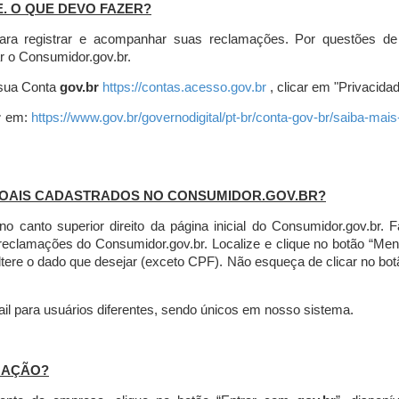
E. O QUE DEVO FAZER?
ara registrar e acompanhar suas reclamações. Por questões de
r o Consumidor.gov.br.
r sua Conta
gov.br
https://contas.acesso.gov.br
, clicar em "Privacidad
r
em:
https://www.gov.br/governodigital/pt-br/conta-gov-br/saiba-mai
SOAIS CADASTRADOS NO CONSUMIDOR.GOV.BR?
l no canto superior direito da página inicial do Consumidor.gov.b
 reclamações do Consumidor.gov.br.
Localize e clique no botão “Men
altere o dado que desejar (exceto CPF). Não esqueça de clicar no bot
l para usuários diferentes, sendo únicos em nosso sistema.
MAÇÃO?