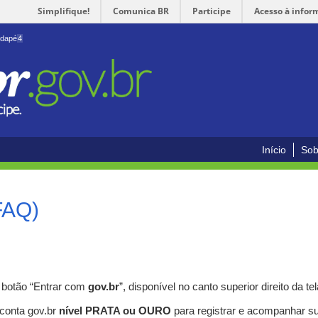
Simplifique!
Comunica BR
Participe
Acesso à infor
odapé
4
Início
Sob
FAQ)
o botão “Entrar com
gov.br
”, disponível no canto superior direito da tel
 conta gov.br
nível PRATA ou OURO
para registrar e acompanhar s