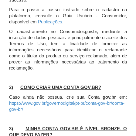
sucesso.
Para o passo a passo ilustrado sobre o cadastro na
plataforma, consulte o Guia Usuário - Consumidor,
disponível em
Publicações
.
O cadastramento no Consumidor.gov.br, mediante a
inserção de dados pessoais e principalmente o aceite dos
Termos de Uso, tem a finalidade de fornecer as
informações necessárias para identificar o reclamante
como o titular do produto ou serviço reclamado, além de
prover as informações necessárias ao tratamento da
reclamação.
2)
COMO CRIAR UMA CONTA GOV.BR?
Caso ainda não possua, crie sua Conta
gov.br
em:
https://www.gov.br/governodigital/pt-br/conta-gov-br/conta-
gov-br/
3)
MINHA CONTA GOV.BR É NÍVEL BRONZE. O
QUE DEVO FAZER?