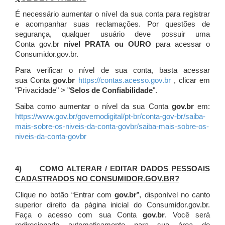
É necessário aumentar o nível da sua conta para registrar
e acompanhar suas reclamações. Por questões de
segurança, qualquer usuário deve possuir uma
Conta gov.br
nível PRATA ou OURO
para acessar o
Consumidor.gov.br.
Para verificar o nível de sua conta, basta acessar
sua Conta
gov.br
https://contas.acesso.gov.br
, clicar em
"Privacidade" > "
Selos de Confiabilidade
".
Saiba como aumentar o nível da sua Conta
gov.br
em:
https://www.gov.br/governodigital/pt-br/conta-gov-br/saiba-
mais-sobre-os-niveis-da-conta-govbr/saiba-mais-sobre-os-
niveis-da-conta-govbr
4)
COMO ALTERAR / EDITAR DADOS PESSOAIS
CADASTRADOS NO CONSUMIDOR.GOV.BR?
Clique no botão “Entrar com
gov.br
”, disponível no canto
superior direito da página inicial do Consumidor.gov.br.
Faça o acesso com sua Conta
gov.br
. Você será