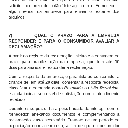
Caso precise enviar mais que o disponibilizado pelo site,
solicite, por meio do botão “Interagir com o Fornecedor”,
algum e-mail da empresa para enviar o restante dos
arquivos.
7)
QUAL O PRAZO PARA A EMPRESA
RESPONDER E PARA O CONSUMIDOR AVALIAR A
RECLAMAÇÃO?
A partir do registro da reclamação, inicia-se a contagem do
prazo para manifestação da empresa, que tem
até 10
dias
para analisar e responder a reclamação.
Com a resposta da empresa, é garantida ao consumidor a
chance de, em
até 20 dias
, comentar a resposta recebida,
classificar a demanda como
Resolvida
ou
Não Resolvida
,
e ainda indicar seu nível de satisfação com o atendimento
recebido.
Durante esse prazo, há a possibilidade de interagir com o
fornecedor, anexando documentos e complementando a
reclamação, caso necessário.
Trata-se de um período de
negociação com a empresa, a fim de que o consumidor