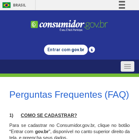
BRASIL
Simplifique!
Comunica BR
Participe
Acesso à informação
Entrar com
gov.br
Legislação
Canais
Toggle
naviga
Perguntas Frequentes (FAQ)
1)
C
OMO SE CADASTRAR?
Para se cadastrar no Consumidor.gov.br, clique no botão
“Entrar com
gov.br
”, disponível no canto superior direito da
tela, e p
reencha seus dados.