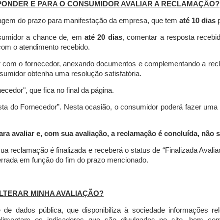
PONDER E PARA O CONSUMIDOR AVALIAR A RECLAMAÇÃO?
contagem do prazo para manifestação da empresa, que tem
até 10 dias
p
nsumidor a chance de, em
até 20 dias
, comentar a resposta recebi
o com o atendimento recebido.
agir com o fornecedor, anexando documentos e complementando a re
umidor obtenha uma resolução satisfatória.
necedor", que fica no final da página.
osta do Fornecedor”. Nesta ocasião, o consumidor poderá fazer uma
 avaliar e, com sua avaliação, a reclamação é concluída, não s
ua reclamação é finalizada
e receberá o status de “Finalizada Avali
cerrada em função do fim do prazo mencionado.
LTERAR MINHA AVALIAÇÃO?
e dados pública, que disponibiliza à sociedade informações r