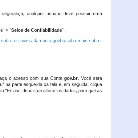
 segurança, qualquer usuário deve possuir uma
e" > "
Selos de Confiabilidade
".
s-sobre-os-niveis-da-conta-govbr/saiba-mais-sobre-
r. Faça o acesso com sua Conta
gov.br
. Você será
u” na parte esquerda da tela e, em seguida, clique
ão “Enviar” depois de alterar os dados, para que as