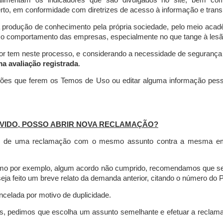
limentam os indicadores que são divulgados no site, bem com
rto, em conformidade com diretrizes de acesso à informação e transp
 produção de conhecimento pela própria sociedade, pelo meio aca
r o comportamento das empresas, especialmente no que tange à lesão 
dor tem neste processo, e considerando a necessidade de seguranç
ma avaliação registrada
.
ções que ferem os Temos de Uso ou editar alguma informação pess
VIDO, POSSO ABRIR NOVA RECLAMAÇÃO?
is de uma reclamação com o mesmo assunto contra a mesma empr
como por exemplo, algum acordo não cumprido, recomendamos que s
a feito um breve relato da demanda anterior, citando o número do 
celada por motivo de duplicidade.
es, pedimos que escolha um assunto semelhante e efetuar a reclam