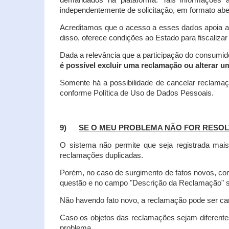
demandados na plataforma. Tais informações a
independentemente de solicitação, em formato abe
Acreditamos que o acesso a esses dados apoia a
disso, oferece condições ao Estado para fiscaliza
Dada a relevância que a participação do consumi
é possível excluir uma reclamação ou alterar u
Somente há a possibilidade de cancelar reclama
conforme Política de Uso de Dados Pessoais.
9)
SE O MEU PROBLEMA NÃO FOR RESOL
O sistema não permite que seja registrada ma
reclamações duplicadas.
Porém, no caso de surgimento de fatos novos, 
questão e no campo "Descrição da Reclamação" sej
Não havendo fato novo, a reclamação pode ser can
Caso os objetos das reclamações sejam diferent
problema.