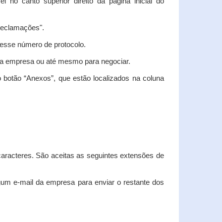
vel no canto superior direito da página inicial do
"Reclamações".
nesse número de protocolo.
m a empresa ou até mesmo para negociar.
 botão “Anexos”, que estão localizados na coluna
racteres. São aceitas as seguintes extensões de
algum e-mail da empresa para enviar o restante dos