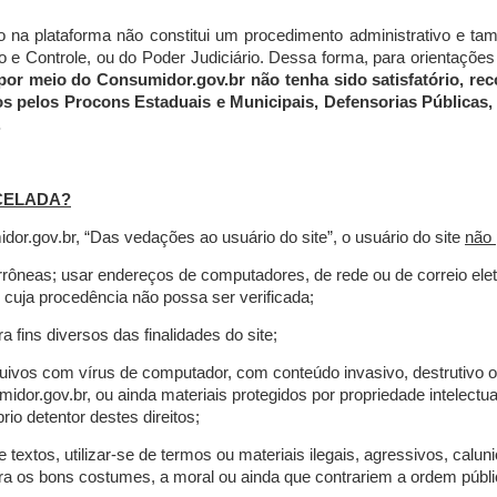
do na plataforma não constitui um procedimento administrativo e 
 Controle, ou do Poder Judiciário. Dessa forma, para orientações a
por meio do Consumidor.gov.br não tenha sido satisfatório, 
os pelos Procons Estaduais e Municipais, Defensorias Públicas, 
.
CELADA?
r.gov.br, “Das vedações ao usuário do site”, o usuário do site
não 
errôneas; usar endereços de computadores, de rede ou de correio ele
 cuja procedência não possa ser verificada;
a fins diversos das finalidades do site;
rquivos com vírus de computador, com conteúdo invasivo, destrutivo
idor.gov.br, ou ainda materiais protegidos por propriedade intelectu
io detentor destes direitos;
extos, utilizar-se de termos ou materiais ilegais, agressivos, calun
tra os bons costumes, a moral ou ainda que contrariem a ordem públi