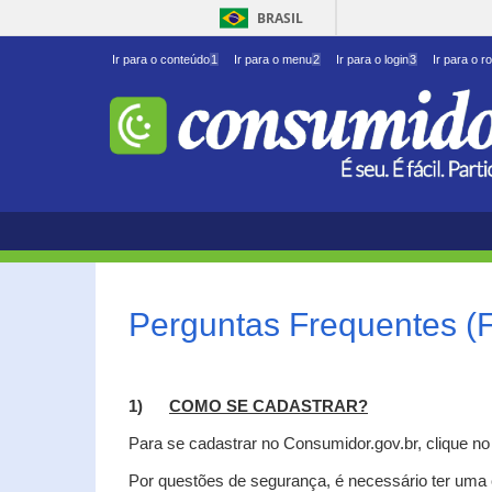
BRASIL
Ir para o conteúdo
1
Ir para o menu
2
Ir para o login
3
Ir para o r
Perguntas Frequentes (
1)
C
OMO SE CADASTRAR?
Para se cadastrar no Consumidor.gov.br, clique n
Por questões de segurança, é necessário ter uma