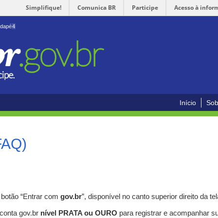
Simplifique!
Comunica BR
Participe
Acesso à infor
odapé
4
Início
Sob
FAQ)
o botão “Entrar com
gov.br
”, disponível no canto superior direito da tel
 conta gov.br
nível PRATA ou OURO
para registrar e acompanhar s