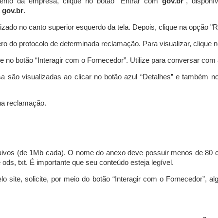
ento da empresa, clique no botão “Entrar com
gov.br
”, disponí
a
gov.br
.
lizado no canto superior esquerdo da tela. Depois, clique na opção 
o do protocolo de determinada reclamação. Para visualizar, clique 
 no botão “Interagir com o Fornecedor”. Utilize para conversar co
a são visualizadas ao clicar no botão azul “Detalhes” e também no
a reclamação.
uivos (de 1Mb cada). O nome do anexo deve possuir menos de 80 ca
 e ods, txt. É importante que seu conteúdo esteja legível.
lo site, solicite, por meio do botão “Interagir com o Fornecedor”, 