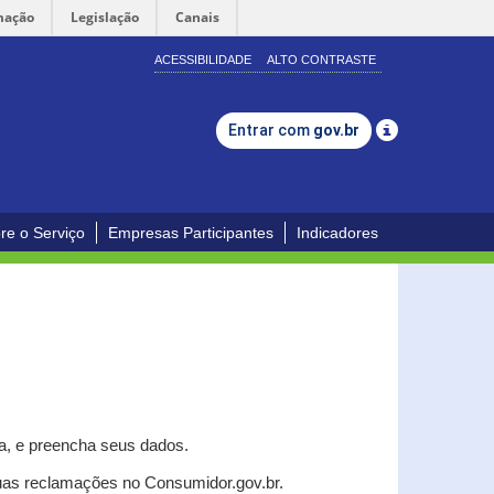
mação
Legislação
Canais
ACESSIBILIDADE
ALTO CONTRASTE
Entrar com
gov.br
re o Serviço
Empresas Participantes
Indicadores
a, e p
reencha seus dados.
uas reclamações no Consumidor.gov.br.