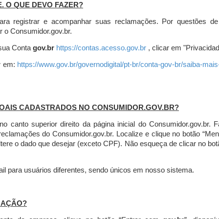
E. O QUE DEVO FAZER?
ara registrar e acompanhar suas reclamações. Por questões de
r o Consumidor.gov.br.
r sua Conta
gov.br
https://contas.acesso.gov.br
, clicar em "Privacidad
r
em:
https://www.gov.br/governodigital/pt-br/conta-gov-br/saiba-mai
SOAIS CADASTRADOS NO CONSUMIDOR.GOV.BR?
l no canto superior direito da página inicial do Consumidor.gov.b
 reclamações do Consumidor.gov.br.
Localize e clique no botão “Men
altere o dado que desejar (exceto CPF). Não esqueça de clicar no bot
l para usuários diferentes, sendo únicos em nosso sistema.
MAÇÃO?