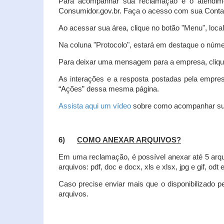
Para acompanhar sua reclamação e o atendim
Consumidor.gov.br. Faça o acesso com sua Cont
Ao acessar sua área, clique no botão "Menu", loca
Na coluna "Protocolo", estará em destaque o númer
Para deixar uma mensagem para a empresa, clique
As interações e a resposta postadas pela empres
“Ações” dessa mesma página.
Assista aqui um vídeo
sobre como acompanhar su
6)
COMO ANEXAR ARQUIVOS?
Em uma reclamação, é possível anexar até 5 arq
arquivos: pdf, doc e docx, xls e xlsx, jpg e gif, odt
Caso precise enviar mais que o disponibilizado pe
arquivos.