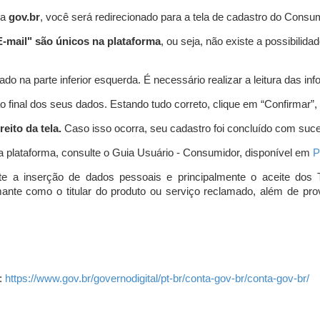
ta
gov.br
, você será redirecionado para a tela de cadastro do Consum
-mail" são únicos na plataforma
, ou seja, não existe a possibil
do na parte inferior esquerda. É necessário realizar a leitura das info
o final dos seus dados. Estando tudo correto, clique em “Confirmar”, no
eito da tela.
Caso isso ocorra, seu cadastro foi concluído com suc
a plataforma, consulte o Guia Usuário - Consumidor, disponível em
P
e a inserção de dados pessoais e principalmente o aceite dos 
amante como o titular do produto ou serviço reclamado, além de pr
:
https://www.gov.br/governodigital/pt-br/conta-gov-br/conta-gov-br/