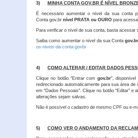
3)
MINHA CONTA GOV.BR É NÍVEL BRONZ
É necessário aumentar o nível da sua conta p
Conta gov.br
nível PRATA ou OURO
para acessa
Para verificar o nível de sua conta, basta acessa
Saiba como aumentar o nível da sua Conta
gov.b
os-niveis-da-conta-govbr
4)
COMO ALTERAR / EDITAR DADOS PES
Clique no botão “Entrar com
gov.br
”, disponíve
redirecionado automaticamente para sua área de
em “Dados Pessoais”.
Clique no botão “Editar” e 
alterações sejam salvas.
Não é possível o cadastro de mesmo CPF ou e-mai
5)
COMO VER O ANDAMENTO DA RECLA