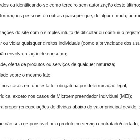
ados ou identificando-se como terceiro sem autorização deste último;
informações pessoais ou outras quaisquer que, de algum modo, permi
mações do site com o simples intuito de dificultar ou obstruir o regis
r ou violar quaisquer direitos individuais (como a privacidade dos us
 não envolva relação de consumo;
de, oferta de produtos ou serviços de qualquer natureza;
idade sobre o mesmo fato;
a nos casos em que esta for obrigatória por determinação legal;
ídica, exceto nos casos de Microempreendedor Individual (MEI);
ra propor renegociações de dívidas abaixo do valor principal devido, 
e não seja responsável pelo produto ou serviço contratado/ofertado