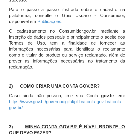
sucesso.
Para o passo a passo ilustrado sobre o cadastro na
plataforma, consulte o Guia Usuário - Consumidor,
disponível em
Publicações
.
O cadastramento no Consumidor.gov.br, mediante a
inserção de dados pessoais e principalmente o aceite dos
Termos de Uso, tem a finalidade de fornecer as
informações necessárias para identificar o reclamante
como o titular do produto ou serviço reclamado, além de
prover as informações necessárias ao tratamento da
reclamação.
2)
COMO CRIAR UMA CONTA GOV.BR?
Caso ainda não possua, crie sua Conta
gov.br
em:
https://www.gov.br/governodigital/pt-br/conta-gov-br/conta-
gov-br/
3)
MINHA CONTA GOV.BR É NÍVEL BRONZE. O
QUE DEVO FAZER?