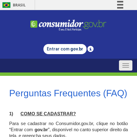
BRASIL
Simplifique!
Comunica BR
Participe
Acesso à informação
Entrar com
gov.br
Legislação
Canais
Toggle
naviga
Perguntas Frequentes (FAQ)
1)
C
OMO SE CADASTRAR?
Para se cadastrar no Consumidor.gov.br, clique no botão
“Entrar com
gov.br
”, disponível no canto superior direito da
tela, e p
reencha seus dados.