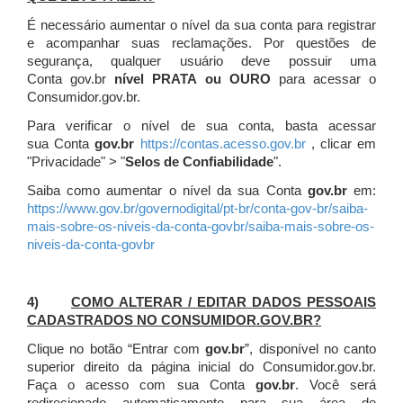
É necessário aumentar o nível da sua conta para registrar
e acompanhar suas reclamações. Por questões de
segurança, qualquer usuário deve possuir uma
Conta gov.br
nível PRATA ou OURO
para acessar o
Consumidor.gov.br.
Para verificar o nível de sua conta, basta acessar
sua Conta
gov.br
https://contas.acesso.gov.br
, clicar em
"Privacidade" > "
Selos de Confiabilidade
".
Saiba como aumentar o nível da sua Conta
gov.br
em:
https://www.gov.br/governodigital/pt-br/conta-gov-br/saiba-
mais-sobre-os-niveis-da-conta-govbr/saiba-mais-sobre-os-
niveis-da-conta-govbr
4)
COMO ALTERAR / EDITAR DADOS PESSOAIS
CADASTRADOS NO CONSUMIDOR.GOV.BR?
Clique no botão “Entrar com
gov.br
”, disponível no canto
superior direito da página inicial do Consumidor.gov.br.
Faça o acesso com sua Conta
gov.br
. Você será