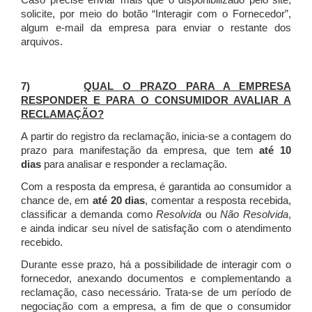
Caso precise enviar mais que o disponibilizado pelo site,
solicite, por meio do botão “Interagir com o Fornecedor”,
algum e-mail da empresa para enviar o restante dos
arquivos.
7)
QUAL O PRAZO PARA A EMPRESA
RESPONDER E PARA O CONSUMIDOR AVALIAR A
RECLAMAÇÃO?
A partir do registro da reclamação, inicia-se a contagem do
prazo para manifestação da empresa, que tem
até 10
dias
para analisar e responder a reclamação.
Com a resposta da empresa, é garantida ao consumidor a
chance de, em
até 20 dias
, comentar a resposta recebida,
classificar a demanda como
Resolvida
ou
Não Resolvida
,
e ainda indicar seu nível de satisfação com o atendimento
recebido.
Durante esse prazo, há a possibilidade de interagir com o
fornecedor, anexando documentos e complementando a
reclamação, caso necessário.
Trata-se de um período de
negociação com a empresa, a fim de que o consumidor