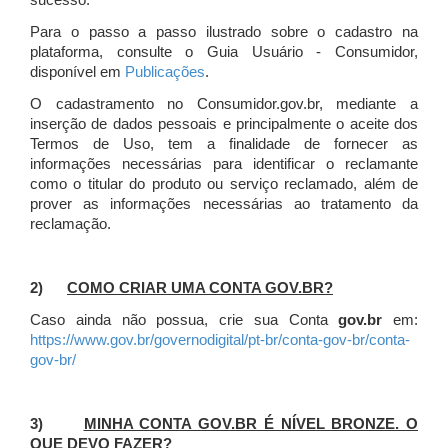
sucesso.
Para o passo a passo ilustrado sobre o cadastro na
plataforma, consulte o Guia Usuário - Consumidor,
disponível em
Publicações
.
O cadastramento no Consumidor.gov.br, mediante a
inserção de dados pessoais e principalmente o aceite dos
Termos de Uso, tem a finalidade de fornecer as
informações necessárias para identificar o reclamante
como o titular do produto ou serviço reclamado, além de
prover as informações necessárias ao tratamento da
reclamação.
2)
COMO CRIAR UMA CONTA GOV.BR?
Caso ainda não possua, crie sua Conta
gov.br
em:
https://www.gov.br/governodigital/pt-br/conta-gov-br/conta-
gov-br/
3)
MINHA CONTA GOV.BR É NÍVEL BRONZE. O
QUE DEVO FAZER?