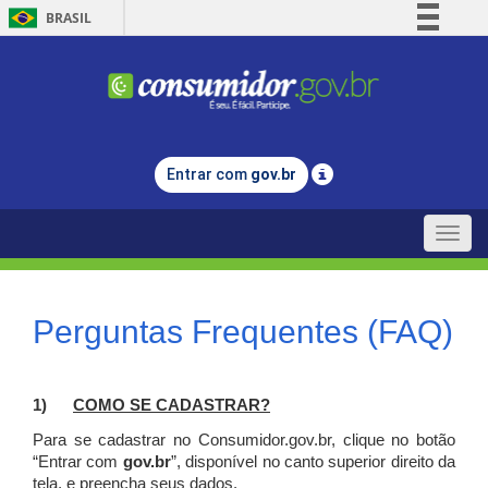
BRASIL
Simplifique!
Comunica BR
Participe
Acesso à informação
Entrar com
gov.br
Legislação
Canais
Toggle
naviga
Perguntas Frequentes (FAQ)
1)
C
OMO SE CADASTRAR?
Para se cadastrar no Consumidor.gov.br, clique no botão
“Entrar com
gov.br
”, disponível no canto superior direito da
tela, e p
reencha seus dados.