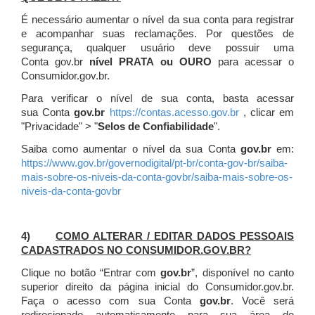
É necessário aumentar o nível da sua conta para registrar
e acompanhar suas reclamações. Por questões de
segurança, qualquer usuário deve possuir uma
Conta gov.br
nível PRATA ou OURO
para acessar o
Consumidor.gov.br.
Para verificar o nível de sua conta, basta acessar
sua Conta
gov.br
https://contas.acesso.gov.br
, clicar em
"Privacidade" > "
Selos de Confiabilidade
".
Saiba como aumentar o nível da sua Conta
gov.br
em:
https://www.gov.br/governodigital/pt-br/conta-gov-br/saiba-
mais-sobre-os-niveis-da-conta-govbr/saiba-mais-sobre-os-
niveis-da-conta-govbr
4)
COMO ALTERAR / EDITAR DADOS PESSOAIS
CADASTRADOS NO CONSUMIDOR.GOV.BR?
Clique no botão “Entrar com
gov.br
”, disponível no canto
superior direito da página inicial do Consumidor.gov.br.
Faça o acesso com sua Conta
gov.br
. Você será