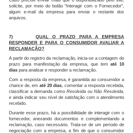
Caso precise enviar mais que o disponibilizado pelo site,
solicite, por meio do botão “Interagir com o Fornecedor”,
algum e-mail da empresa para enviar o restante dos
arquivos.
7)
QUAL O PRAZO PARA A EMPRESA
RESPONDER E PARA O CONSUMIDOR AVALIAR A
RECLAMAÇÃO?
A partir do registro da reclamação, inicia-se a contagem do
prazo para manifestação da empresa, que tem
até 10
dias
para analisar e responder a reclamação.
Com a resposta da empresa, é garantida ao consumidor a
chance de, em
até 20 dias
, comentar a resposta recebida,
classificar a demanda como
Resolvida
ou
Não Resolvida
,
e ainda indicar seu nível de satisfação com o atendimento
recebido.
Durante esse prazo, há a possibilidade de interagir com o
fornecedor, anexando documentos e complementando a
reclamação, caso necessário.
Trata-se de um período de
negociação com a empresa, a fim de que o consumidor