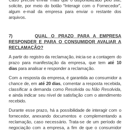
Caso precise enviar mais que o disponibilizado pelo site,
solicite, por meio do botão “Interagir com o Fornecedor”,
algum e-mail da empresa para enviar o restante dos
arquivos.
7)
QUAL O PRAZO PARA A EMPRESA
RESPONDER E PARA O CONSUMIDOR AVALIAR A
RECLAMAÇÃO?
A partir do registro da reclamação, inicia-se a contagem do
prazo para manifestação da empresa, que tem
até 10
dias
para analisar e responder a reclamação.
Com a resposta da empresa, é garantida ao consumidor a
chance de, em
até 20 dias
, comentar a resposta recebida,
classificar a demanda como
Resolvida
ou
Não Resolvida
,
e ainda indicar seu nível de satisfação com o atendimento
recebido.
Durante esse prazo, há a possibilidade de interagir com o
fornecedor, anexando documentos e complementando a
reclamação, caso necessário.
Trata-se de um período de
negociação com a empresa, a fim de que o consumidor