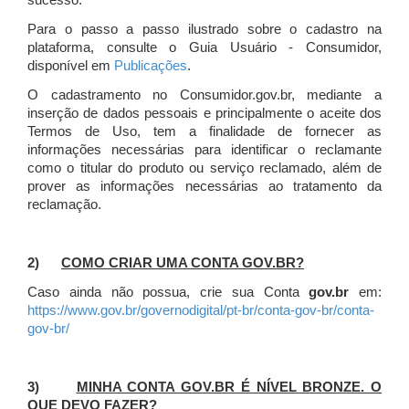
sucesso.
Para o passo a passo ilustrado sobre o cadastro na
plataforma, consulte o Guia Usuário - Consumidor,
disponível em
Publicações
.
O cadastramento no Consumidor.gov.br, mediante a
inserção de dados pessoais e principalmente o aceite dos
Termos de Uso, tem a finalidade de fornecer as
informações necessárias para identificar o reclamante
como o titular do produto ou serviço reclamado, além de
prover as informações necessárias ao tratamento da
reclamação.
2)
COMO CRIAR UMA CONTA GOV.BR?
Caso ainda não possua, crie sua Conta
gov.br
em:
https://www.gov.br/governodigital/pt-br/conta-gov-br/conta-
gov-br/
3)
MINHA CONTA GOV.BR É NÍVEL BRONZE. O
QUE DEVO FAZER?