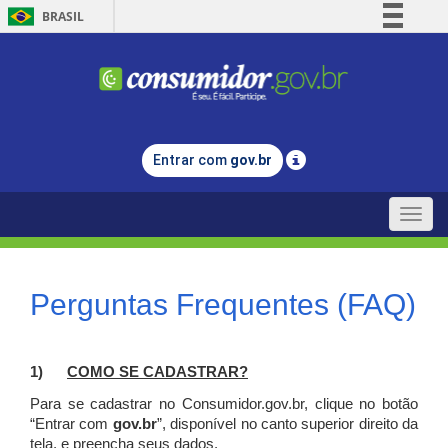
BRASIL
Simplifique!
Comunica BR
Participe
Acesso à informação
Entrar com
gov.br
Legislação
Canais
Toggle
naviga
Perguntas Frequentes (FAQ)
1)
C
OMO SE CADASTRAR?
Para se cadastrar no Consumidor.gov.br, clique no botão
“Entrar com
gov.br
”, disponível no canto superior direito da
tela, e p
reencha seus dados.