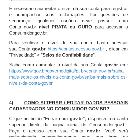
É necessário aumentar o nível da sua conta para registrar
e acompanhar suas reclamações. Por questões de
segurança, qualquer usuário deve possuir uma
Conta gov.br
nível PRATA ou OURO
para acessar o
Consumidor.gov.br.
Para verificar o nível de sua conta, basta acessar
sua Conta
gov.br
https://contas.acesso.gov.br
, clicar em
"Privacidade" > "
Selos de Confiabilidade
".
Saiba como aumentar o nível da sua Conta
gov.br
em:
https://www.gov.br/governodigital/pt-br/conta-gov-br/saiba-
mais-sobre-os-niveis-da-conta-govbr/saiba-mais-sobre-os-
niveis-da-conta-govbr
4)
COMO ALTERAR / EDITAR DADOS PESSOAIS
CADASTRADOS NO CONSUMIDOR.GOV.BR?
Clique no botão “Entrar com
gov.br
”, disponível no canto
superior direito da página inicial do Consumidor.gov.br.
Faça o acesso com sua Conta
gov.br
. Você será