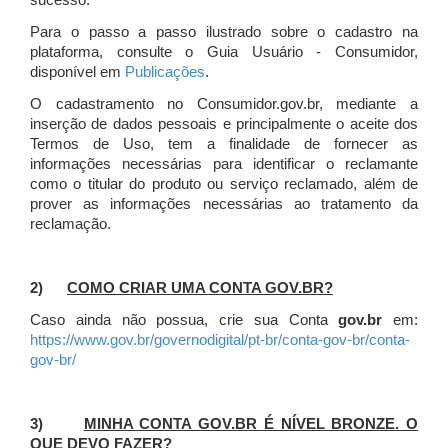
sucesso.
Para o passo a passo ilustrado sobre o cadastro na
plataforma, consulte o Guia Usuário - Consumidor,
disponível em
Publicações
.
O cadastramento no Consumidor.gov.br, mediante a
inserção de dados pessoais e principalmente o aceite dos
Termos de Uso, tem a finalidade de fornecer as
informações necessárias para identificar o reclamante
como o titular do produto ou serviço reclamado, além de
prover as informações necessárias ao tratamento da
reclamação.
2)
COMO CRIAR UMA CONTA GOV.BR?
Caso ainda não possua, crie sua Conta
gov.br
em:
https://www.gov.br/governodigital/pt-br/conta-gov-br/conta-
gov-br/
3)
MINHA CONTA GOV.BR É NÍVEL BRONZE. O
QUE DEVO FAZER?