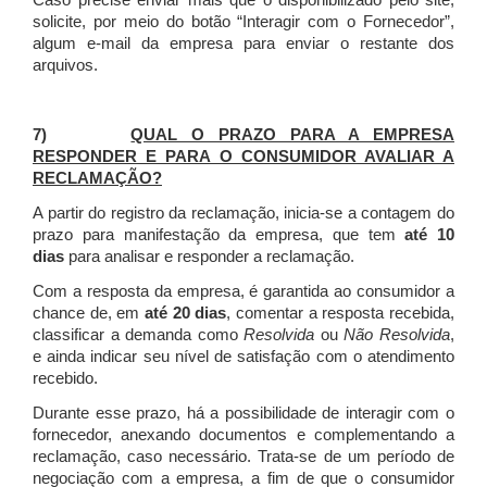
Caso precise enviar mais que o disponibilizado pelo site,
solicite, por meio do botão “Interagir com o Fornecedor”,
algum e-mail da empresa para enviar o restante dos
arquivos.
7)
QUAL O PRAZO PARA A EMPRESA
RESPONDER E PARA O CONSUMIDOR AVALIAR A
RECLAMAÇÃO?
A partir do registro da reclamação, inicia-se a contagem do
prazo para manifestação da empresa, que tem
até 10
dias
para analisar e responder a reclamação.
Com a resposta da empresa, é garantida ao consumidor a
chance de, em
até 20 dias
, comentar a resposta recebida,
classificar a demanda como
Resolvida
ou
Não Resolvida
,
e ainda indicar seu nível de satisfação com o atendimento
recebido.
Durante esse prazo, há a possibilidade de interagir com o
fornecedor, anexando documentos e complementando a
reclamação, caso necessário.
Trata-se de um período de
negociação com a empresa, a fim de que o consumidor