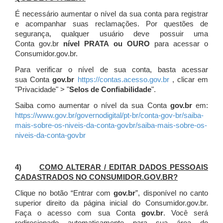
É necessário aumentar o nível da sua conta para registrar
e acompanhar suas reclamações. Por questões de
segurança, qualquer usuário deve possuir uma
Conta gov.br
nível PRATA ou OURO
para acessar o
Consumidor.gov.br.
Para verificar o nível de sua conta, basta acessar
sua Conta
gov.br
https://contas.acesso.gov.br
, clicar em
"Privacidade" > "
Selos de Confiabilidade
".
Saiba como aumentar o nível da sua Conta
gov.br
em:
https://www.gov.br/governodigital/pt-br/conta-gov-br/saiba-
mais-sobre-os-niveis-da-conta-govbr/saiba-mais-sobre-os-
niveis-da-conta-govbr
4)
COMO ALTERAR / EDITAR DADOS PESSOAIS
CADASTRADOS NO CONSUMIDOR.GOV.BR?
Clique no botão “Entrar com
gov.br
”, disponível no canto
superior direito da página inicial do Consumidor.gov.br.
Faça o acesso com sua Conta
gov.br
. Você será