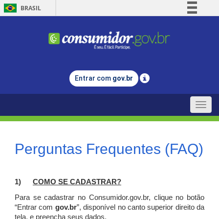
BRASIL
Simplifique!
Comunica BR
Participe
Acesso à informação
Entrar com
gov.br
Legislação
Canais
Toggle
naviga
Perguntas Frequentes (FAQ)
1)
C
OMO SE CADASTRAR?
Para se cadastrar no Consumidor.gov.br, clique no botão
“Entrar com
gov.br
”, disponível no canto superior direito da
tela, e p
reencha seus dados.