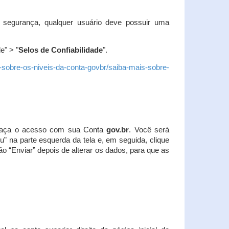
 segurança, qualquer usuário deve possuir uma
e" > "
Selos de Confiabilidade
".
s-sobre-os-niveis-da-conta-govbr/saiba-mais-sobre-
r. Faça o acesso com sua Conta
gov.br
. Você será
u” na parte esquerda da tela e, em seguida, clique
ão “Enviar” depois de alterar os dados, para que as