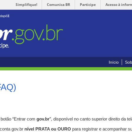
Simplifique!
Comunica BR
Participe
Acesso à infor
odapé
4
Início
Sob
FAQ)
o botão “Entrar com
gov.br
”, disponível no canto superior direito da tel
 conta gov.br
nível PRATA ou OURO
para registrar e acompanhar s