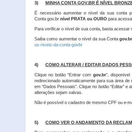
3)
MINHA CONTA GOV.BR É NÍVEL BRONZ
É necessário aumentar o nível da sua conta p
Conta gov.br
nível PRATA ou OURO
para acessa
Para verificar o nível de sua conta, basta acessa
Saiba como aumentar o nível da sua Conta
gov.b
os-niveis-da-conta-govbr
4)
COMO ALTERAR / EDITAR DADOS PES
Clique no botão “Entrar com
gov.br
”, disponíve
redirecionado automaticamente para sua área de
em “Dados Pessoais”.
Clique no botão “Editar” e 
alterações sejam salvas.
Não é possível o cadastro de mesmo CPF ou e-mai
5)
COMO VER O ANDAMENTO DA RECLA