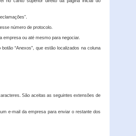
vel no canto superior direito da página inicial do
"Reclamações".
nesse número de protocolo.
m a empresa ou até mesmo para negociar.
 botão “Anexos”, que estão localizados na coluna
racteres. São aceitas as seguintes extensões de
algum e-mail da empresa para enviar o restante dos