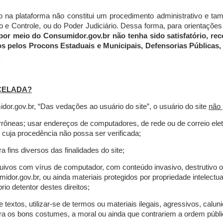
do na plataforma não constitui um procedimento administrativo e 
 Controle, ou do Poder Judiciário. Dessa forma, para orientações a
por meio do Consumidor.gov.br não tenha sido satisfatório, 
os pelos Procons Estaduais e Municipais, Defensorias Públicas, 
.
CELADA?
r.gov.br, “Das vedações ao usuário do site”, o usuário do site
não 
errôneas; usar endereços de computadores, de rede ou de correio ele
 cuja procedência não possa ser verificada;
a fins diversos das finalidades do site;
rquivos com vírus de computador, com conteúdo invasivo, destrutivo
idor.gov.br, ou ainda materiais protegidos por propriedade intelectu
io detentor destes direitos;
extos, utilizar-se de termos ou materiais ilegais, agressivos, calun
tra os bons costumes, a moral ou ainda que contrariem a ordem públi