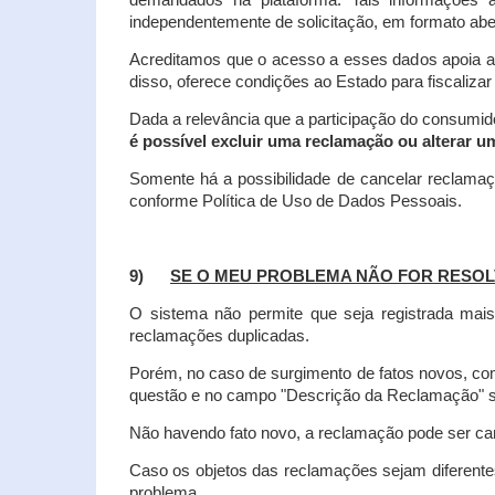
demandados na plataforma. Tais informações a
independentemente de solicitação, em formato abe
Acreditamos que o acesso a esses dados apoia a
disso, oferece condições ao Estado para fiscaliza
Dada a relevância que a participação do consumi
é possível excluir uma reclamação ou alterar u
Somente há a possibilidade de cancelar reclama
conforme Política de Uso de Dados Pessoais.
9)
SE O MEU PROBLEMA NÃO FOR RESOL
O sistema não permite que seja registrada ma
reclamações duplicadas.
Porém, no caso de surgimento de fatos novos, 
questão e no campo "Descrição da Reclamação" sej
Não havendo fato novo, a reclamação pode ser can
Caso os objetos das reclamações sejam diferent
problema.