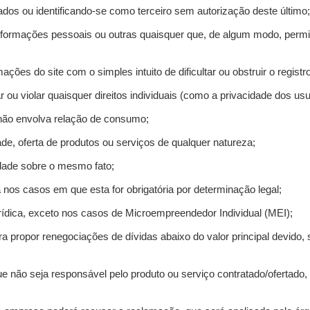
ados ou identificando-se como terceiro sem autorização deste último;
informações pessoais ou outras quaisquer que, de algum modo, permi
mações do site com o simples intuito de dificultar ou obstruir o regis
r ou violar quaisquer direitos individuais (como a privacidade dos us
 não envolva relação de consumo;
de, oferta de produtos ou serviços de qualquer natureza;
idade sobre o mesmo fato;
a nos casos em que esta for obrigatória por determinação legal;
ídica, exceto nos casos de Microempreendedor Individual (MEI);
ra propor renegociações de dívidas abaixo do valor principal devido, 
e não seja responsável pelo produto ou serviço contratado/ofertado