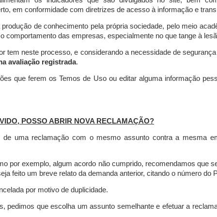
limentam os indicadores que são divulgados no site, bem com
rto, em conformidade com diretrizes de acesso à informação e transp
 produção de conhecimento pela própria sociedade, pelo meio aca
r o comportamento das empresas, especialmente no que tange à lesão 
dor tem neste processo, e considerando a necessidade de seguranç
ma avaliação registrada
.
ções que ferem os Temos de Uso ou editar alguma informação pess
VIDO, POSSO ABRIR NOVA RECLAMAÇÃO?
is de uma reclamação com o mesmo assunto contra a mesma empr
como por exemplo, algum acordo não cumprido, recomendamos que s
a feito um breve relato da demanda anterior, citando o número do 
celada por motivo de duplicidade.
es, pedimos que escolha um assunto semelhante e efetuar a reclam