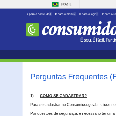
BRASIL
Ir para o conteúdo
1
Ir para o menu
2
Ir para o login
3
Ir para o r
Perguntas Frequentes (
1)
C
OMO SE CADASTRAR?
Para se cadastrar no Consumidor.gov.br, clique n
Por questões de segurança, é necessário ter uma