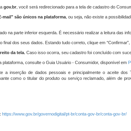
ta
gov.br
, você será redirecionado para a tela de cadastro do Consum
-mail" são únicos na plataforma
, ou seja, não existe a possibil
do na parte inferior esquerda. É necessário realizar a leitura das info
o final dos seus dados. Estando tudo correto, clique em “Confirmar”, no
eito da tela.
Caso isso ocorra, seu cadastro foi concluído com suc
a plataforma, consulte o Guia Usuário - Consumidor, disponível em
P
e a inserção de dados pessoais e principalmente o aceite dos 
amante como o titular do produto ou serviço reclamado, além de pr
:
https://www.gov.br/governodigital/pt-br/conta-gov-br/conta-gov-br/