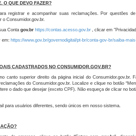
E. O QUE DEVO FAZER?
ara registrar e acompanhar suas reclamações. Por questões de
r o Consumidor.gov.br.
r sua Conta
gov.br
https://contas.acesso.gov.br
, clicar em "Privacidad
r
em:
https://www.gov.br/governodigital/pt-br/conta-gov-br/saiba-mai
SOAIS CADASTRADOS NO CONSUMIDOR.GOV.BR?
l no canto superior direito da página inicial do Consumidor.gov.b
 reclamações do Consumidor.gov.br.
Localize e clique no botão “Men
altere o dado que desejar (exceto CPF). Não esqueça de clicar no bot
l para usuários diferentes, sendo únicos em nosso sistema.
MAÇÃO?