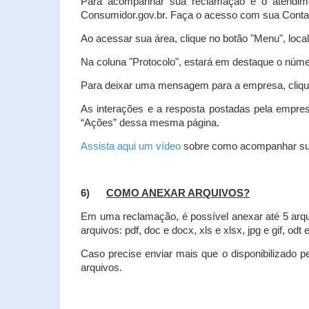
Para acompanhar sua reclamação e o atendim
Consumidor.gov.br. Faça o acesso com sua Cont
Ao acessar sua área, clique no botão "Menu", loca
Na coluna "Protocolo", estará em destaque o númer
Para deixar uma mensagem para a empresa, clique
As interações e a resposta postadas pela empres
“Ações” dessa mesma página.
Assista aqui um vídeo
sobre como acompanhar su
6)
COMO ANEXAR ARQUIVOS?
Em uma reclamação, é possível anexar até 5 arq
arquivos: pdf, doc e docx, xls e xlsx, jpg e gif, odt
Caso precise enviar mais que o disponibilizado pe
arquivos.