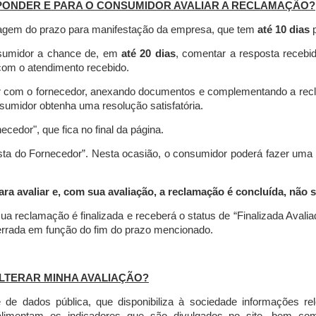
PONDER E PARA O CONSUMIDOR AVALIAR A RECLAMAÇÃO?
contagem do prazo para manifestação da empresa, que tem
até 10 dias
p
nsumidor a chance de, em
até 20 dias
, comentar a resposta recebi
o com o atendimento recebido.
agir com o fornecedor, anexando documentos e complementando a re
umidor obtenha uma resolução satisfatória.
necedor", que fica no final da página.
osta do Fornecedor”. Nesta ocasião, o consumidor poderá fazer uma
 avaliar e, com sua avaliação, a reclamação é concluída, não s
ua reclamação é finalizada
e receberá o status de “Finalizada Avali
cerrada em função do fim do prazo mencionado.
LTERAR MINHA AVALIAÇÃO?
e dados pública, que disponibiliza à sociedade informações r