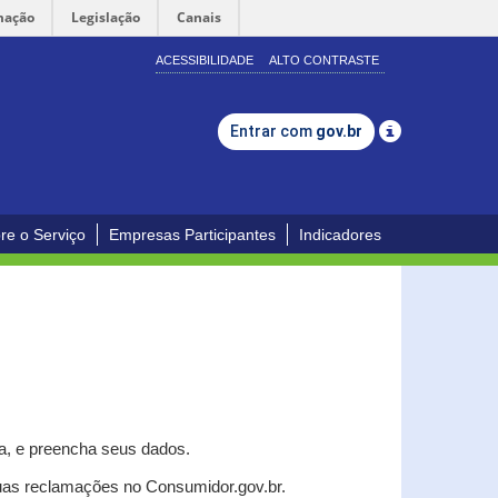
mação
Legislação
Canais
ACESSIBILIDADE
ALTO CONTRASTE
Entrar com
gov.br
re o Serviço
Empresas Participantes
Indicadores
a, e p
reencha seus dados.
uas reclamações no Consumidor.gov.br.