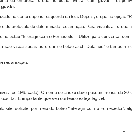
ento da empresa, clique no botão “Entrar com
gov.br
”, disponí
a
gov.br
.
lizado no canto superior esquerdo da tela. Depois, clique na opção 
o do protocolo de determinada reclamação. Para visualizar, clique 
 no botão “Interagir com o Fornecedor”. Utilize para conversar co
a são visualizadas ao clicar no botão azul “Detalhes” e também no
a reclamação.
uivos (de 1Mb cada). O nome do anexo deve possuir menos de 80 ca
 e ods, txt. É importante que seu conteúdo esteja legível.
lo site, solicite, por meio do botão “Interagir com o Fornecedor”, 