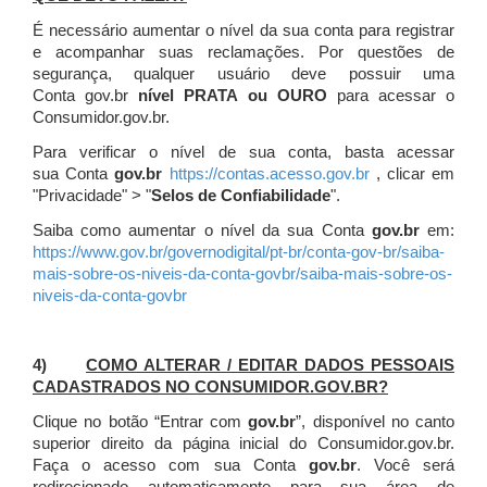
É necessário aumentar o nível da sua conta para registrar
e acompanhar suas reclamações. Por questões de
segurança, qualquer usuário deve possuir uma
Conta gov.br
nível PRATA ou OURO
para acessar o
Consumidor.gov.br.
Para verificar o nível de sua conta, basta acessar
sua Conta
gov.br
https://contas.acesso.gov.br
, clicar em
"Privacidade" > "
Selos de Confiabilidade
".
Saiba como aumentar o nível da sua Conta
gov.br
em:
https://www.gov.br/governodigital/pt-br/conta-gov-br/saiba-
mais-sobre-os-niveis-da-conta-govbr/saiba-mais-sobre-os-
niveis-da-conta-govbr
4)
COMO ALTERAR / EDITAR DADOS PESSOAIS
CADASTRADOS NO CONSUMIDOR.GOV.BR?
Clique no botão “Entrar com
gov.br
”, disponível no canto
superior direito da página inicial do Consumidor.gov.br.
Faça o acesso com sua Conta
gov.br
. Você será