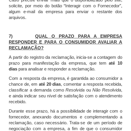
Caso precise enviar mais que o disponibilizado pelo site,
solicite, por meio do botão “Interagir com o Fornecedor”,
algum e-mail da empresa para enviar o restante dos
arquivos.
7)
QUAL O PRAZO PARA A EMPRESA
RESPONDER E PARA O CONSUMIDOR AVALIAR A
RECLAMAÇÃO?
A partir do registro da reclamação, inicia-se a contagem do
prazo para manifestação da empresa, que tem
até 10
dias
para analisar e responder a reclamação.
Com a resposta da empresa, é garantida ao consumidor a
chance de, em
até 20 dias
, comentar a resposta recebida,
classificar a demanda como
Resolvida
ou
Não Resolvida
,
e ainda indicar seu nível de satisfação com o atendimento
recebido.
Durante esse prazo, há a possibilidade de interagir com o
fornecedor, anexando documentos e complementando a
reclamação, caso necessário.
Trata-se de um período de
negociação com a empresa, a fim de que o consumidor