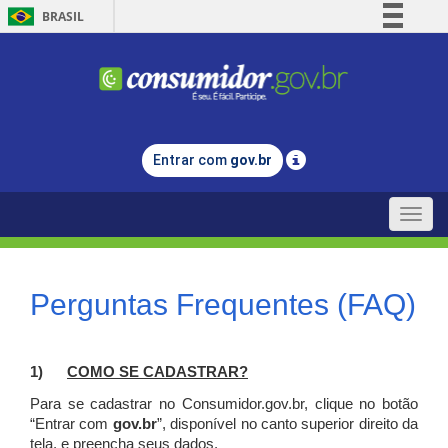
BRASIL
Simplifique!
Comunica BR
Participe
Acesso à informação
Entrar com
gov.br
Legislação
Canais
Toggle
naviga
Perguntas Frequentes (FAQ)
1)
C
OMO SE CADASTRAR?
Para se cadastrar no Consumidor.gov.br, clique no botão
“Entrar com
gov.br
”, disponível no canto superior direito da
tela, e p
reencha seus dados.