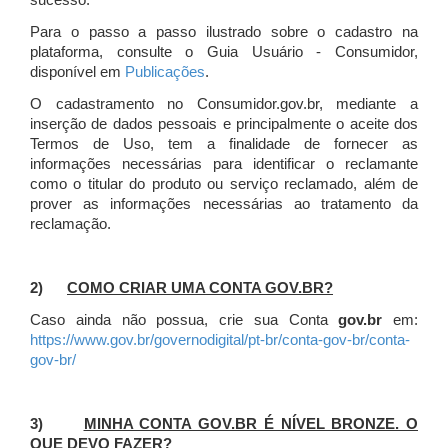
sucesso.
Para o passo a passo ilustrado sobre o cadastro na
plataforma, consulte o Guia Usuário - Consumidor,
disponível em
Publicações
.
O cadastramento no Consumidor.gov.br, mediante a
inserção de dados pessoais e principalmente o aceite dos
Termos de Uso, tem a finalidade de fornecer as
informações necessárias para identificar o reclamante
como o titular do produto ou serviço reclamado, além de
prover as informações necessárias ao tratamento da
reclamação.
2)
COMO CRIAR UMA CONTA GOV.BR?
Caso ainda não possua, crie sua Conta
gov.br
em:
https://www.gov.br/governodigital/pt-br/conta-gov-br/conta-
gov-br/
3)
MINHA CONTA GOV.BR É NÍVEL BRONZE. O
QUE DEVO FAZER?