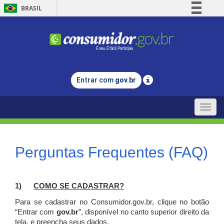
BRASIL
Simplifique!
Comunica BR
Participe
Acesso à informação
Entrar com
gov.br
Legislação
Canais
Toggle
naviga
Perguntas Frequentes (FAQ)
1)
C
OMO SE CADASTRAR?
Para se cadastrar no Consumidor.gov.br, clique no botão
“Entrar com
gov.br
”, disponível no canto superior direito da
tela, e p
reencha seus dados.