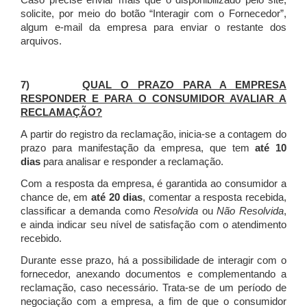
Caso precise enviar mais que o disponibilizado pelo site,
solicite, por meio do botão “Interagir com o Fornecedor”,
algum e-mail da empresa para enviar o restante dos
arquivos.
7)
QUAL O PRAZO PARA A EMPRESA
RESPONDER E PARA O CONSUMIDOR AVALIAR A
RECLAMAÇÃO?
A partir do registro da reclamação, inicia-se a contagem do
prazo para manifestação da empresa, que tem
até 10
dias
para analisar e responder a reclamação.
Com a resposta da empresa, é garantida ao consumidor a
chance de, em
até 20 dias
, comentar a resposta recebida,
classificar a demanda como
Resolvida
ou
Não Resolvida
,
e ainda indicar seu nível de satisfação com o atendimento
recebido.
Durante esse prazo, há a possibilidade de interagir com o
fornecedor, anexando documentos e complementando a
reclamação, caso necessário.
Trata-se de um período de
negociação com a empresa, a fim de que o consumidor