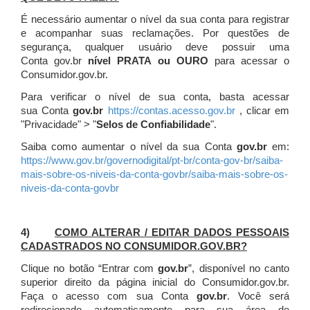
É necessário aumentar o nível da sua conta para registrar
e acompanhar suas reclamações. Por questões de
segurança, qualquer usuário deve possuir uma
Conta gov.br
nível PRATA ou OURO
para acessar o
Consumidor.gov.br.
Para verificar o nível de sua conta, basta acessar
sua Conta
gov.br
https://contas.acesso.gov.br
, clicar em
"Privacidade" > "
Selos de Confiabilidade
".
Saiba como aumentar o nível da sua Conta
gov.br
em:
https://www.gov.br/governodigital/pt-br/conta-gov-br/saiba-
mais-sobre-os-niveis-da-conta-govbr/saiba-mais-sobre-os-
niveis-da-conta-govbr
4)
COMO ALTERAR / EDITAR DADOS PESSOAIS
CADASTRADOS NO CONSUMIDOR.GOV.BR?
Clique no botão “Entrar com
gov.br
”, disponível no canto
superior direito da página inicial do Consumidor.gov.br.
Faça o acesso com sua Conta
gov.br
. Você será