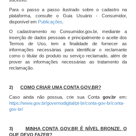
sucesso.
Para o passo a passo ilustrado sobre o cadastro na
plataforma, consulte o Guia Usuário - Consumidor,
disponível em
Publicações
.
O cadastramento no Consumidor.gov.br, mediante a
inserção de dados pessoais e principalmente o aceite dos
Termos de Uso, tem a finalidade de fornecer as
informações necessárias para identificar o reclamante
como o titular do produto ou serviço reclamado, além de
prover as informações necessárias ao tratamento da
reclamação.
2)
COMO CRIAR UMA CONTA GOV.BR?
Caso ainda não possua, crie sua Conta
gov.br
em:
https://www.gov.br/governodigital/pt-br/conta-gov-br/conta-
gov-br/
3)
MINHA CONTA GOV.BR É NÍVEL BRONZE. O
QUE DEVO FAZER?