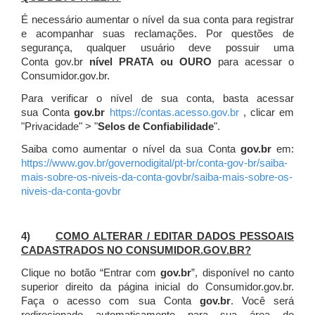
É necessário aumentar o nível da sua conta para registrar
e acompanhar suas reclamações. Por questões de
segurança, qualquer usuário deve possuir uma
Conta gov.br
nível PRATA ou OURO
para acessar o
Consumidor.gov.br.
Para verificar o nível de sua conta, basta acessar
sua Conta
gov.br
https://contas.acesso.gov.br
, clicar em
"Privacidade" > "
Selos de Confiabilidade
".
Saiba como aumentar o nível da sua Conta
gov.br
em:
https://www.gov.br/governodigital/pt-br/conta-gov-br/saiba-
mais-sobre-os-niveis-da-conta-govbr/saiba-mais-sobre-os-
niveis-da-conta-govbr
4)
COMO ALTERAR / EDITAR DADOS PESSOAIS
CADASTRADOS NO CONSUMIDOR.GOV.BR?
Clique no botão “Entrar com
gov.br
”, disponível no canto
superior direito da página inicial do Consumidor.gov.br.
Faça o acesso com sua Conta
gov.br
. Você será