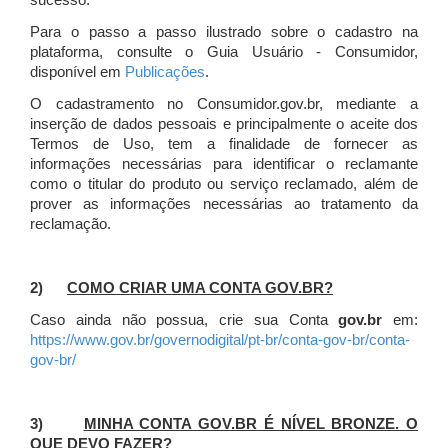
sucesso.
Para o passo a passo ilustrado sobre o cadastro na
plataforma, consulte o Guia Usuário - Consumidor,
disponível em
Publicações
.
O cadastramento no Consumidor.gov.br, mediante a
inserção de dados pessoais e principalmente o aceite dos
Termos de Uso, tem a finalidade de fornecer as
informações necessárias para identificar o reclamante
como o titular do produto ou serviço reclamado, além de
prover as informações necessárias ao tratamento da
reclamação.
2)
COMO CRIAR UMA CONTA GOV.BR?
Caso ainda não possua, crie sua Conta
gov.br
em:
https://www.gov.br/governodigital/pt-br/conta-gov-br/conta-
gov-br/
3)
MINHA CONTA GOV.BR É NÍVEL BRONZE. O
QUE DEVO FAZER?