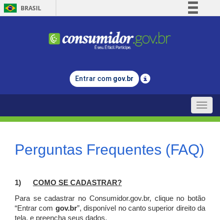
BRASIL
Simplifique!
Comunica BR
Participe
Acesso à informação
Entrar com
gov.br
Legislação
Canais
Toggle
naviga
Perguntas Frequentes (FAQ)
1)
C
OMO SE CADASTRAR?
Para se cadastrar no Consumidor.gov.br, clique no botão
“Entrar com
gov.br
”, disponível no canto superior direito da
tela, e p
reencha seus dados.