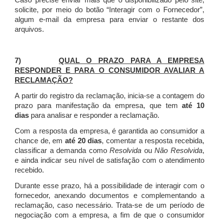
Caso precise enviar mais que o disponibilizado pelo site,
solicite, por meio do botão “Interagir com o Fornecedor”,
algum e-mail da empresa para enviar o restante dos
arquivos.
7)
QUAL O PRAZO PARA A EMPRESA
RESPONDER E PARA O CONSUMIDOR AVALIAR A
RECLAMAÇÃO?
A partir do registro da reclamação, inicia-se a contagem do
prazo para manifestação da empresa, que tem
até 10
dias
para analisar e responder a reclamação.
Com a resposta da empresa, é garantida ao consumidor a
chance de, em
até 20 dias
, comentar a resposta recebida,
classificar a demanda como
Resolvida
ou
Não Resolvida
,
e ainda indicar seu nível de satisfação com o atendimento
recebido.
Durante esse prazo, há a possibilidade de interagir com o
fornecedor, anexando documentos e complementando a
reclamação, caso necessário.
Trata-se de um período de
negociação com a empresa, a fim de que o consumidor