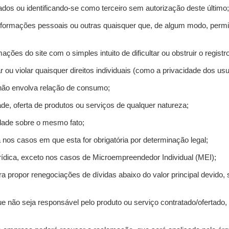
ados ou identificando-se como terceiro sem autorização deste último;
informações pessoais ou outras quaisquer que, de algum modo, permi
mações do site com o simples intuito de dificultar ou obstruir o regis
r ou violar quaisquer direitos individuais (como a privacidade dos us
 não envolva relação de consumo;
de, oferta de produtos ou serviços de qualquer natureza;
idade sobre o mesmo fato;
a nos casos em que esta for obrigatória por determinação legal;
ídica, exceto nos casos de Microempreendedor Individual (MEI);
ra propor renegociações de dívidas abaixo do valor principal devido, 
e não seja responsável pelo produto ou serviço contratado/ofertado