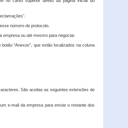
vel no canto superior direito da página inicial do
"Reclamações".
nesse número de protocolo.
m a empresa ou até mesmo para negociar.
 botão “Anexos”, que estão localizados na coluna
racteres. São aceitas as seguintes extensões de
algum e-mail da empresa para enviar o restante dos