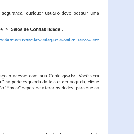
 segurança, qualquer usuário deve possuir uma
e" > "
Selos de Confiabilidade
".
s-sobre-os-niveis-da-conta-govbr/saiba-mais-sobre-
r. Faça o acesso com sua Conta
gov.br
. Você será
u” na parte esquerda da tela e, em seguida, clique
ão “Enviar” depois de alterar os dados, para que as