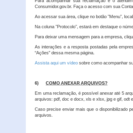
Para acompanhar sua reclamação e o atendim
Consumidor.gov.br. Faça o acesso com sua Cont
Ao acessar sua área, clique no botão "Menu", loca
Na coluna "Protocolo", estará em destaque o númer
Para deixar uma mensagem para a empresa, clique
As interações e a resposta postadas pela empres
“Ações” dessa mesma página.
Assista aqui um vídeo
sobre como acompanhar su
6)
COMO ANEXAR ARQUIVOS?
Em uma reclamação, é possível anexar até 5 arq
arquivos: pdf, doc e docx, xls e xlsx, jpg e gif, odt
Caso precise enviar mais que o disponibilizado pe
arquivos.