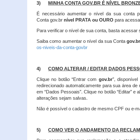
3)
MINHA CONTA GOV.BR É NÍVEL BRONZ
É necessário aumentar o nível da sua conta p
Conta gov.br
nível PRATA ou OURO
para acessa
Para verificar o nível de sua conta, basta acessa
Saiba como aumentar o nível da sua Conta
gov.b
os-niveis-da-conta-govbr
4)
COMO ALTERAR / EDITAR DADOS PES
Clique no botão “Entrar com
gov.br
”, disponíve
redirecionado automaticamente para sua área de
em “Dados Pessoais”.
Clique no botão “Editar” e 
alterações sejam salvas.
Não é possível o cadastro de mesmo CPF ou e-mai
5)
COMO VER O ANDAMENTO DA RECLA