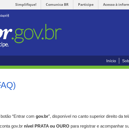
Simplifique!
Comunica BR
Participe
Acesso à infor
odapé
4
Início
Sob
FAQ)
o botão “Entrar com
gov.br
”, disponível no canto superior direito da tel
 conta gov.br
nível PRATA ou OURO
para registrar e acompanhar s