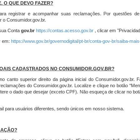
E. O QUE DEVO FAZER?
ara registrar e acompanhar suas reclamações. Por questões de
r o Consumidor.gov.br.
r sua Conta
gov.br
https://contas.acesso.gov.br
, clicar em "Privacidad
r
em:
https://www.gov.br/governodigital/pt-br/conta-gov-br/saiba-mai
SOAIS CADASTRADOS NO CONSUMIDOR.GOV.BR?
l no canto superior direito da página inicial do Consumidor.gov.b
 reclamações do Consumidor.gov.br.
Localize e clique no botão “Men
altere o dado que desejar (exceto CPF). Não esqueça de clicar no bot
l para usuários diferentes, sendo únicos em nosso sistema.
MAÇÃO?