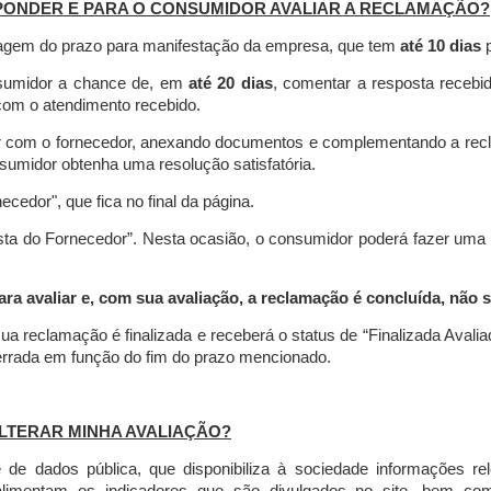
PONDER E PARA O CONSUMIDOR AVALIAR A RECLAMAÇÃO?
contagem do prazo para manifestação da empresa, que tem
até 10 dias
p
nsumidor a chance de, em
até 20 dias
, comentar a resposta recebi
o com o atendimento recebido.
agir com o fornecedor, anexando documentos e complementando a re
umidor obtenha uma resolução satisfatória.
necedor", que fica no final da página.
osta do Fornecedor”. Nesta ocasião, o consumidor poderá fazer uma
 avaliar e, com sua avaliação, a reclamação é concluída, não s
ua reclamação é finalizada
e receberá o status de “Finalizada Avali
cerrada em função do fim do prazo mencionado.
LTERAR MINHA AVALIAÇÃO?
e dados pública, que disponibiliza à sociedade informações r