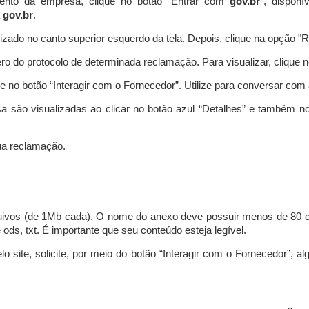
ento da empresa, clique no botão “Entrar com
gov.br
”, disponí
a
gov.br
.
lizado no canto superior esquerdo da tela. Depois, clique na opção 
o do protocolo de determinada reclamação. Para visualizar, clique 
 no botão “Interagir com o Fornecedor”. Utilize para conversar co
a são visualizadas ao clicar no botão azul “Detalhes” e também no
a reclamação.
uivos (de 1Mb cada). O nome do anexo deve possuir menos de 80 ca
 e ods, txt. É importante que seu conteúdo esteja legível.
lo site, solicite, por meio do botão “Interagir com o Fornecedor”, 