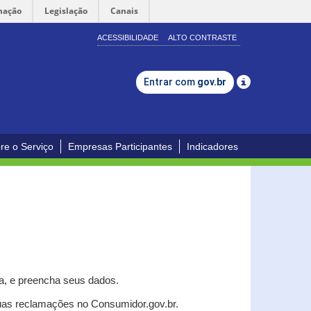
mação
Legislação
Canais
ACESSIBILIDADE
ALTO CONTRASTE
Entrar com
gov.br
re o Serviço
Empresas Participantes
Indicadores
a, e p
reencha seus dados.
uas reclamações no Consumidor.gov.br.