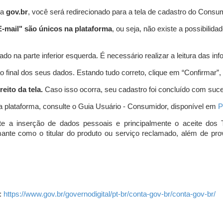
ta
gov.br
, você será redirecionado para a tela de cadastro do Consum
-mail" são únicos na plataforma
, ou seja, não existe a possibil
do na parte inferior esquerda. É necessário realizar a leitura das info
o final dos seus dados. Estando tudo correto, clique em “Confirmar”, no
eito da tela.
Caso isso ocorra, seu cadastro foi concluído com suc
a plataforma, consulte o Guia Usuário - Consumidor, disponível em
P
e a inserção de dados pessoais e principalmente o aceite dos 
amante como o titular do produto ou serviço reclamado, além de pr
:
https://www.gov.br/governodigital/pt-br/conta-gov-br/conta-gov-br/