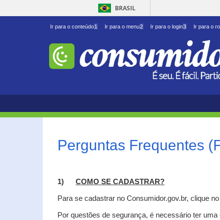
BRASIL
Ir para o conteúdo
1
Ir para o menu
2
Ir para o login
3
Ir para o r
Perguntas Frequentes (
1)
C
OMO SE CADASTRAR?
Para se cadastrar no Consumidor.gov.br, clique n
Por questões de segurança, é necessário ter uma