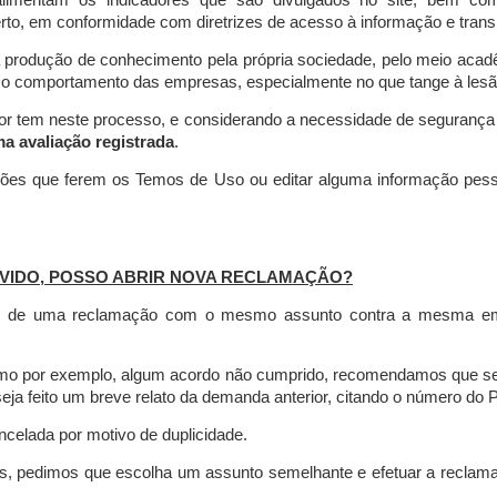
limentam os indicadores que são divulgados no site, bem com
rto, em conformidade com diretrizes de acesso à informação e transp
 produção de conhecimento pela própria sociedade, pelo meio aca
r o comportamento das empresas, especialmente no que tange à lesão 
dor tem neste processo, e considerando a necessidade de seguranç
ma avaliação registrada
.
ções que ferem os Temos de Uso ou editar alguma informação pess
VIDO, POSSO ABRIR NOVA RECLAMAÇÃO?
is de uma reclamação com o mesmo assunto contra a mesma empr
como por exemplo, algum acordo não cumprido, recomendamos que s
a feito um breve relato da demanda anterior, citando o número do 
celada por motivo de duplicidade.
es, pedimos que escolha um assunto semelhante e efetuar a reclam