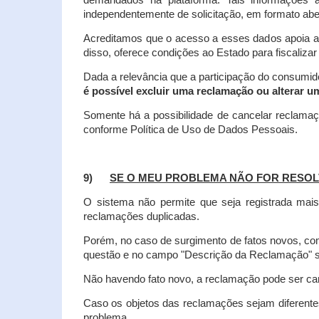
demandados na plataforma. Tais informações a
independentemente de solicitação, em formato abe
Acreditamos que o acesso a esses dados apoia a
disso, oferece condições ao Estado para fiscaliza
Dada a relevância que a participação do consumi
é possível excluir uma reclamação ou alterar u
Somente há a possibilidade de cancelar reclama
conforme Política de Uso de Dados Pessoais.
9)
SE O MEU PROBLEMA NÃO FOR RESOL
O sistema não permite que seja registrada ma
reclamações duplicadas.
Porém, no caso de surgimento de fatos novos, 
questão e no campo "Descrição da Reclamação" sej
Não havendo fato novo, a reclamação pode ser can
Caso os objetos das reclamações sejam diferent
problema.