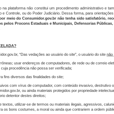
do na plataforma não constitui um procedimento administrativo e 
 Controle, ou do Poder Judiciário. Dessa forma, para orientações a
por meio do Consumidor.gov.br não tenha sido satisfatório, 
os pelos Procons Estaduais e Municipais, Defensorias Públicas, 
.
CELADA?
r.gov.br, “Das vedações ao usuário do site”, o usuário do site
não 
errôneas; usar endereços de computadores, de rede ou de correio ele
 cuja procedência não possa ser verificada;
a fins diversos das finalidades do site;
rquivos com vírus de computador, com conteúdo invasivo, destrutivo
idor.gov.br, ou ainda materiais protegidos por propriedade intelectu
io detentor destes direitos;
extos, utilizar-se de termos ou materiais ilegais, agressivos, calun
tra os bons costumes, a moral ou ainda que contrariem a ordem públi