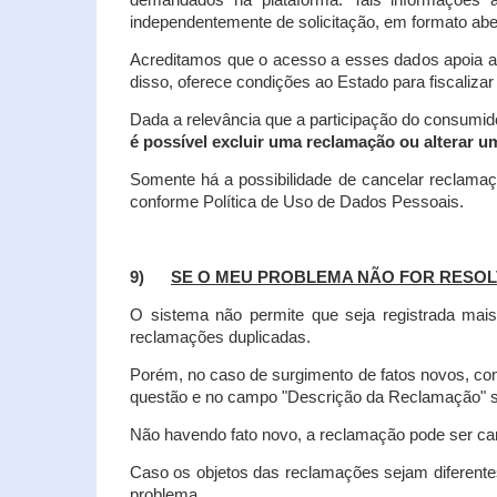
demandados na plataforma. Tais informações a
independentemente de solicitação, em formato abe
Acreditamos que o acesso a esses dados apoia a
disso, oferece condições ao Estado para fiscaliza
Dada a relevância que a participação do consumi
é possível excluir uma reclamação ou alterar u
Somente há a possibilidade de cancelar reclama
conforme Política de Uso de Dados Pessoais.
9)
SE O MEU PROBLEMA NÃO FOR RESOL
O sistema não permite que seja registrada ma
reclamações duplicadas.
Porém, no caso de surgimento de fatos novos, 
questão e no campo "Descrição da Reclamação" sej
Não havendo fato novo, a reclamação pode ser can
Caso os objetos das reclamações sejam diferent
problema.