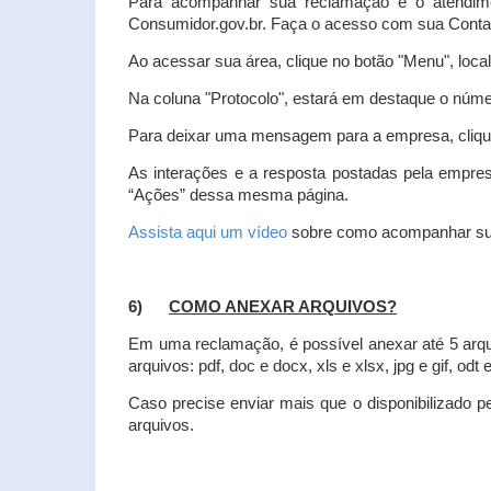
Para acompanhar sua reclamação e o atendim
Consumidor.gov.br. Faça o acesso com sua Cont
Ao acessar sua área, clique no botão "Menu", loca
Na coluna "Protocolo", estará em destaque o númer
Para deixar uma mensagem para a empresa, clique
As interações e a resposta postadas pela empres
“Ações” dessa mesma página.
Assista aqui um vídeo
sobre como acompanhar su
6)
COMO ANEXAR ARQUIVOS?
Em uma reclamação, é possível anexar até 5 arq
arquivos: pdf, doc e docx, xls e xlsx, jpg e gif, odt
Caso precise enviar mais que o disponibilizado pe
arquivos.