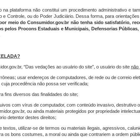
do na plataforma não constitui um procedimento administrativo e 
 Controle, ou do Poder Judiciário. Dessa forma, para orientações a
por meio do Consumidor.gov.br não tenha sido satisfatório, 
os pelos Procons Estaduais e Municipais, Defensorias Públicas, 
.
CELADA?
r.gov.br, “Das vedações ao usuário do site”, o usuário do site
não 
errôneas; usar endereços de computadores, de rede ou de correio ele
 cuja procedência não possa ser verificada;
a fins diversos das finalidades do site;
rquivos com vírus de computador, com conteúdo invasivo, destrutivo
idor.gov.br, ou ainda materiais protegidos por propriedade intelectu
io detentor destes direitos;
extos, utilizar-se de termos ou materiais ilegais, agressivos, calun
tra os bons costumes, a moral ou ainda que contrariem a ordem públi