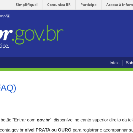
Simplifique!
Comunica BR
Participe
Acesso à infor
odapé
4
Início
Sob
FAQ)
o botão “Entrar com
gov.br
”, disponível no canto superior direito da tel
 conta gov.br
nível PRATA ou OURO
para registrar e acompanhar s