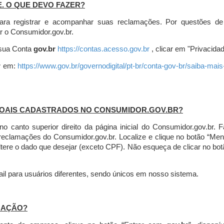
E. O QUE DEVO FAZER?
ara registrar e acompanhar suas reclamações. Por questões de
r o Consumidor.gov.br.
r sua Conta
gov.br
https://contas.acesso.gov.br
, clicar em "Privacidad
r
em:
https://www.gov.br/governodigital/pt-br/conta-gov-br/saiba-mai
SOAIS CADASTRADOS NO CONSUMIDOR.GOV.BR?
l no canto superior direito da página inicial do Consumidor.gov.b
 reclamações do Consumidor.gov.br.
Localize e clique no botão “Men
altere o dado que desejar (exceto CPF). Não esqueça de clicar no bot
l para usuários diferentes, sendo únicos em nosso sistema.
MAÇÃO?