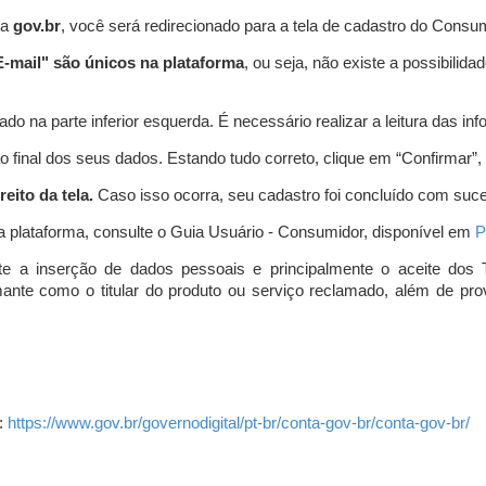
ta
gov.br
, você será redirecionado para a tela de cadastro do Consum
-mail" são únicos na plataforma
, ou seja, não existe a possibil
do na parte inferior esquerda. É necessário realizar a leitura das info
o final dos seus dados. Estando tudo correto, clique em “Confirmar”, no
eito da tela.
Caso isso ocorra, seu cadastro foi concluído com suc
a plataforma, consulte o Guia Usuário - Consumidor, disponível em
P
e a inserção de dados pessoais e principalmente o aceite dos 
amante como o titular do produto ou serviço reclamado, além de pr
:
https://www.gov.br/governodigital/pt-br/conta-gov-br/conta-gov-br/