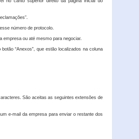
vel no canto superior direito da página inicial do
"Reclamações".
nesse número de protocolo.
m a empresa ou até mesmo para negociar.
 botão “Anexos”, que estão localizados na coluna
racteres. São aceitas as seguintes extensões de
algum e-mail da empresa para enviar o restante dos