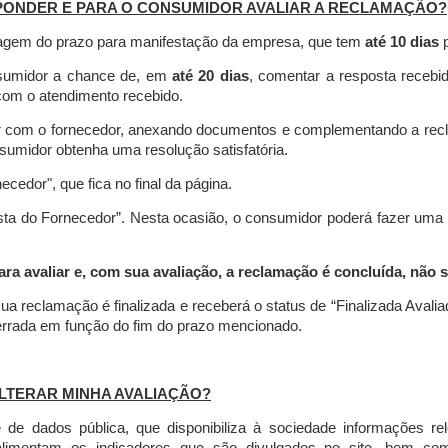
PONDER E PARA O CONSUMIDOR AVALIAR A RECLAMAÇÃO?
contagem do prazo para manifestação da empresa, que tem
até 10 dias
p
nsumidor a chance de, em
até 20 dias
, comentar a resposta recebi
o com o atendimento recebido.
agir com o fornecedor, anexando documentos e complementando a re
umidor obtenha uma resolução satisfatória.
necedor", que fica no final da página.
osta do Fornecedor”. Nesta ocasião, o consumidor poderá fazer uma
 avaliar e, com sua avaliação, a reclamação é concluída, não s
ua reclamação é finalizada
e receberá o status de “Finalizada Avali
cerrada em função do fim do prazo mencionado.
LTERAR MINHA AVALIAÇÃO?
e dados pública, que disponibiliza à sociedade informações r