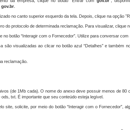
ento da empresa, clique no botão “Entrar com
gov.br
”, disponí
a
gov.br
.
lizado no canto superior esquerdo da tela. Depois, clique na opção 
o do protocolo de determinada reclamação. Para visualizar, clique 
 no botão “Interagir com o Fornecedor”. Utilize para conversar co
a são visualizadas ao clicar no botão azul “Detalhes” e também no
a reclamação.
uivos (de 1Mb cada). O nome do anexo deve possuir menos de 80 ca
 e ods, txt. É importante que seu conteúdo esteja legível.
lo site, solicite, por meio do botão “Interagir com o Fornecedor”, 