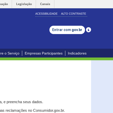
mação
Legislação
Canais
ACESSIBILIDADE
ALTO CONTRASTE
Entrar com
gov.br
re o Serviço
Empresas Participantes
Indicadores
a, e p
reencha seus dados.
uas reclamações no Consumidor.gov.br.