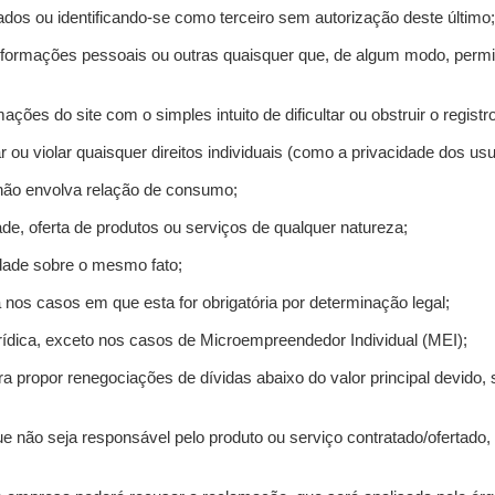
ados ou identificando-se como terceiro sem autorização deste último;
informações pessoais ou outras quaisquer que, de algum modo, permi
mações do site com o simples intuito de dificultar ou obstruir o regis
r ou violar quaisquer direitos individuais (como a privacidade dos us
 não envolva relação de consumo;
de, oferta de produtos ou serviços de qualquer natureza;
idade sobre o mesmo fato;
a nos casos em que esta for obrigatória por determinação legal;
ídica, exceto nos casos de Microempreendedor Individual (MEI);
ra propor renegociações de dívidas abaixo do valor principal devido, 
e não seja responsável pelo produto ou serviço contratado/ofertado