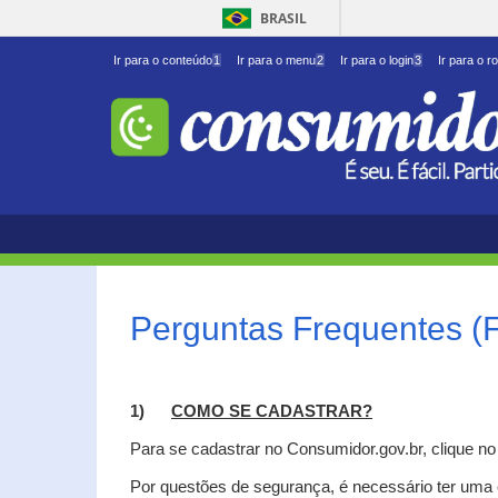
BRASIL
Ir para o conteúdo
1
Ir para o menu
2
Ir para o login
3
Ir para o r
Perguntas Frequentes (
1)
C
OMO SE CADASTRAR?
Para se cadastrar no Consumidor.gov.br, clique n
Por questões de segurança, é necessário ter uma