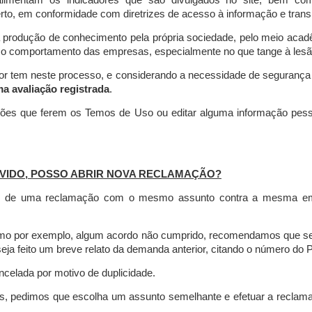
limentam os indicadores que são divulgados no site, bem com
rto, em conformidade com diretrizes de acesso à informação e transp
 produção de conhecimento pela própria sociedade, pelo meio aca
r o comportamento das empresas, especialmente no que tange à lesão 
dor tem neste processo, e considerando a necessidade de seguranç
ma avaliação registrada
.
ções que ferem os Temos de Uso ou editar alguma informação pess
VIDO, POSSO ABRIR NOVA RECLAMAÇÃO?
is de uma reclamação com o mesmo assunto contra a mesma empr
como por exemplo, algum acordo não cumprido, recomendamos que s
a feito um breve relato da demanda anterior, citando o número do 
celada por motivo de duplicidade.
es, pedimos que escolha um assunto semelhante e efetuar a reclam