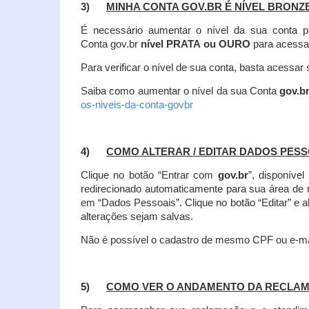
3)
MINHA CONTA GOV.BR É NÍVEL BRONZ
É necessário aumentar o nível da sua conta p
Conta gov.br
nível PRATA ou OURO
para acessa
Para verificar o nível de sua conta, basta acessa
Saiba como aumentar o nível da sua Conta
gov.b
os-niveis-da-conta-govbr
4)
COMO ALTERAR / EDITAR DADOS PES
Clique no botão “Entrar com
gov.br
”, disponíve
redirecionado automaticamente para sua área de
em “Dados Pessoais”.
Clique no botão “Editar” e 
alterações sejam salvas.
Não é possível o cadastro de mesmo CPF ou e-mai
5)
COMO VER O ANDAMENTO DA RECLA