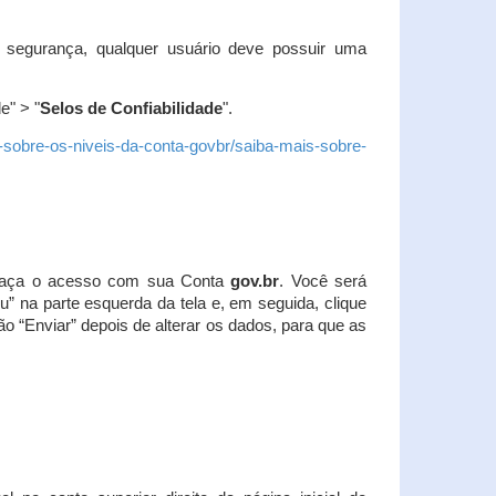
 segurança, qualquer usuário deve possuir uma
e" > "
Selos de Confiabilidade
".
s-sobre-os-niveis-da-conta-govbr/saiba-mais-sobre-
r. Faça o acesso com sua Conta
gov.br
. Você será
u” na parte esquerda da tela e, em seguida, clique
ão “Enviar” depois de alterar os dados, para que as