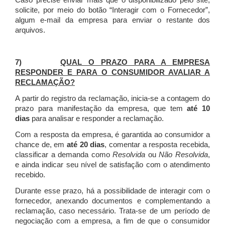
Caso precise enviar mais que o disponibilizado pelo site,
solicite, por meio do botão “Interagir com o Fornecedor”,
algum e-mail da empresa para enviar o restante dos
arquivos.
7)
QUAL O PRAZO PARA A EMPRESA
RESPONDER E PARA O CONSUMIDOR AVALIAR A
RECLAMAÇÃO?
A partir do registro da reclamação, inicia-se a contagem do
prazo para manifestação da empresa, que tem
até 10
dias
para analisar e responder a reclamação.
Com a resposta da empresa, é garantida ao consumidor a
chance de, em
até 20 dias
, comentar a resposta recebida,
classificar a demanda como
Resolvida
ou
Não Resolvida
,
e ainda indicar seu nível de satisfação com o atendimento
recebido.
Durante esse prazo, há a possibilidade de interagir com o
fornecedor, anexando documentos e complementando a
reclamação, caso necessário.
Trata-se de um período de
negociação com a empresa, a fim de que o consumidor