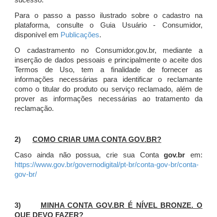
sucesso.
Para o passo a passo ilustrado sobre o cadastro na
plataforma, consulte o Guia Usuário - Consumidor,
disponível em
Publicações
.
O cadastramento no Consumidor.gov.br, mediante a
inserção de dados pessoais e principalmente o aceite dos
Termos de Uso, tem a finalidade de fornecer as
informações necessárias para identificar o reclamante
como o titular do produto ou serviço reclamado, além de
prover as informações necessárias ao tratamento da
reclamação.
2)
COMO CRIAR UMA CONTA GOV.BR?
Caso ainda não possua, crie sua Conta
gov.br
em:
https://www.gov.br/governodigital/pt-br/conta-gov-br/conta-
gov-br/
3)
MINHA CONTA GOV.BR É NÍVEL BRONZE. O
QUE DEVO FAZER?