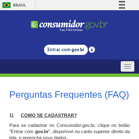
BRASIL
Simplifique!
Comunica BR
Participe
Acesso à informação
Entrar com
gov.br
Legislação
Canais
Toggle
naviga
Perguntas Frequentes (FAQ)
1)
C
OMO SE CADASTRAR?
Para se cadastrar no Consumidor.gov.br, clique no botão
“Entrar com
gov.br
”, disponível no canto superior direito da
tela, e p
reencha seus dados.