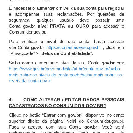
É necessário aumentar o nível da sua conta para registrar
e acompanhar suas reclamações. Por questões de
segurança, qualquer usuário deve possuir uma
Conta gov.br
nível PRATA ou OURO
para acessar o
Consumidor.gov.br.
Para verificar o nível de sua conta, basta acessar
sua Conta
gov.br
https://contas.acesso.gov.br
, clicar em
"Privacidade" > "
Selos de Confiabilidade
".
Saiba como aumentar o nível da sua Conta
gov.br
em:
https://www.gov.br/governodigital/pt-br/conta-gov-br/saiba-
mais-sobre-os-niveis-da-conta-govbr/saiba-mais-sobre-os-
niveis-da-conta-govbr
4)
COMO ALTERAR / EDITAR DADOS PESSOAIS
CADASTRADOS NO CONSUMIDOR.GOV.BR?
Clique no botão “Entrar com
gov.br
”, disponível no canto
superior direito da página inicial do Consumidor.gov.br.
Faça o acesso com sua Conta
gov.br
. Você será