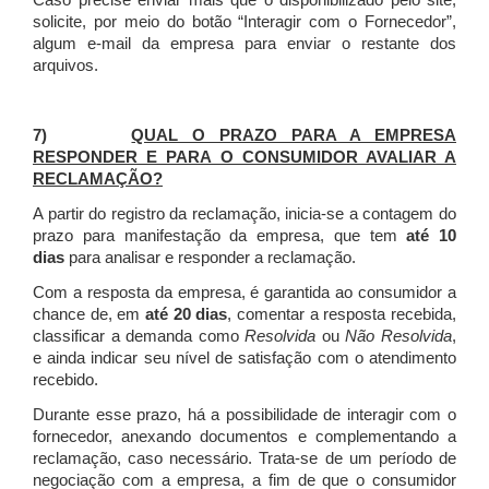
Caso precise enviar mais que o disponibilizado pelo site,
solicite, por meio do botão “Interagir com o Fornecedor”,
algum e-mail da empresa para enviar o restante dos
arquivos.
7)
QUAL O PRAZO PARA A EMPRESA
RESPONDER E PARA O CONSUMIDOR AVALIAR A
RECLAMAÇÃO?
A partir do registro da reclamação, inicia-se a contagem do
prazo para manifestação da empresa, que tem
até 10
dias
para analisar e responder a reclamação.
Com a resposta da empresa, é garantida ao consumidor a
chance de, em
até 20 dias
, comentar a resposta recebida,
classificar a demanda como
Resolvida
ou
Não Resolvida
,
e ainda indicar seu nível de satisfação com o atendimento
recebido.
Durante esse prazo, há a possibilidade de interagir com o
fornecedor, anexando documentos e complementando a
reclamação, caso necessário.
Trata-se de um período de
negociação com a empresa, a fim de que o consumidor