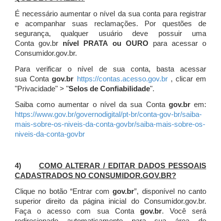
É necessário aumentar o nível da sua conta para registrar
e acompanhar suas reclamações. Por questões de
segurança, qualquer usuário deve possuir uma
Conta gov.br
nível PRATA ou OURO
para acessar o
Consumidor.gov.br.
Para verificar o nível de sua conta, basta acessar
sua Conta
gov.br
https://contas.acesso.gov.br
, clicar em
"Privacidade" > "
Selos de Confiabilidade
".
Saiba como aumentar o nível da sua Conta
gov.br
em:
https://www.gov.br/governodigital/pt-br/conta-gov-br/saiba-
mais-sobre-os-niveis-da-conta-govbr/saiba-mais-sobre-os-
niveis-da-conta-govbr
4)
COMO ALTERAR / EDITAR DADOS PESSOAIS
CADASTRADOS NO CONSUMIDOR.GOV.BR?
Clique no botão “Entrar com
gov.br
”, disponível no canto
superior direito da página inicial do Consumidor.gov.br.
Faça o acesso com sua Conta
gov.br
. Você será