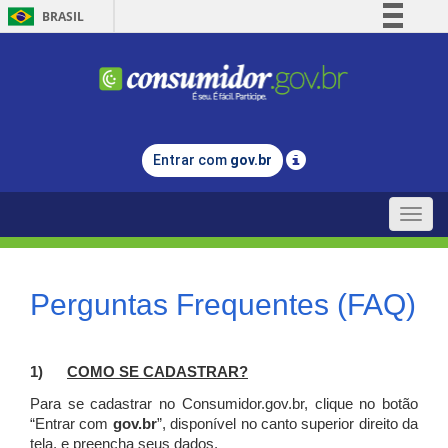
BRASIL
Simplifique!
Comunica BR
Participe
Acesso à informação
Entrar com
gov.br
Legislação
Canais
Toggle
naviga
Perguntas Frequentes (FAQ)
1)
C
OMO SE CADASTRAR?
Para se cadastrar no Consumidor.gov.br, clique no botão
“Entrar com
gov.br
”, disponível no canto superior direito da
tela, e p
reencha seus dados.