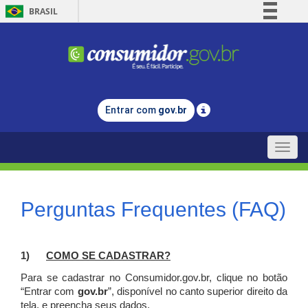
BRASIL
Simplifique!
Comunica BR
Participe
Acesso à informação
Entrar com
gov.br
Legislação
Canais
Toggle
naviga
Perguntas Frequentes (FAQ)
1)
C
OMO SE CADASTRAR?
Para se cadastrar no Consumidor.gov.br, clique no botão
“Entrar com
gov.br
”, disponível no canto superior direito da
tela, e p
reencha seus dados.