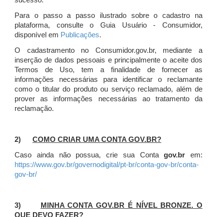
sucesso.
Para o passo a passo ilustrado sobre o cadastro na
plataforma, consulte o Guia Usuário - Consumidor,
disponível em
Publicações
.
O cadastramento no Consumidor.gov.br, mediante a
inserção de dados pessoais e principalmente o aceite dos
Termos de Uso, tem a finalidade de fornecer as
informações necessárias para identificar o reclamante
como o titular do produto ou serviço reclamado, além de
prover as informações necessárias ao tratamento da
reclamação.
2)
COMO CRIAR UMA CONTA GOV.BR?
Caso ainda não possua, crie sua Conta
gov.br
em:
https://www.gov.br/governodigital/pt-br/conta-gov-br/conta-
gov-br/
3)
MINHA CONTA GOV.BR É NÍVEL BRONZE. O
QUE DEVO FAZER?