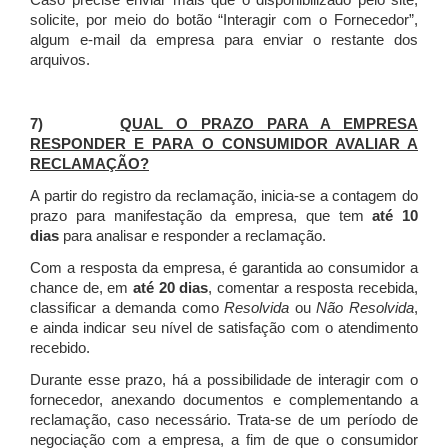
Caso precise enviar mais que o disponibilizado pelo site,
solicite, por meio do botão “Interagir com o Fornecedor”,
algum e-mail da empresa para enviar o restante dos
arquivos.
7)
QUAL O PRAZO PARA A EMPRESA
RESPONDER E PARA O CONSUMIDOR AVALIAR A
RECLAMAÇÃO?
A partir do registro da reclamação, inicia-se a contagem do
prazo para manifestação da empresa, que tem
até 10
dias
para analisar e responder a reclamação.
Com a resposta da empresa, é garantida ao consumidor a
chance de, em
até 20 dias
, comentar a resposta recebida,
classificar a demanda como
Resolvida
ou
Não Resolvida
,
e ainda indicar seu nível de satisfação com o atendimento
recebido.
Durante esse prazo, há a possibilidade de interagir com o
fornecedor, anexando documentos e complementando a
reclamação, caso necessário.
Trata-se de um período de
negociação com a empresa, a fim de que o consumidor