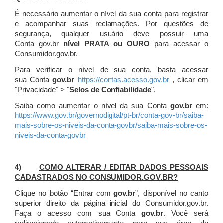
É necessário aumentar o nível da sua conta para registrar
e acompanhar suas reclamações. Por questões de
segurança, qualquer usuário deve possuir uma
Conta gov.br
nível PRATA ou OURO
para acessar o
Consumidor.gov.br.
Para verificar o nível de sua conta, basta acessar
sua Conta
gov.br
https://contas.acesso.gov.br
, clicar em
"Privacidade" > "
Selos de Confiabilidade
".
Saiba como aumentar o nível da sua Conta
gov.br
em:
https://www.gov.br/governodigital/pt-br/conta-gov-br/saiba-
mais-sobre-os-niveis-da-conta-govbr/saiba-mais-sobre-os-
niveis-da-conta-govbr
4)
COMO ALTERAR / EDITAR DADOS PESSOAIS
CADASTRADOS NO CONSUMIDOR.GOV.BR?
Clique no botão “Entrar com
gov.br
”, disponível no canto
superior direito da página inicial do Consumidor.gov.br.
Faça o acesso com sua Conta
gov.br
. Você será