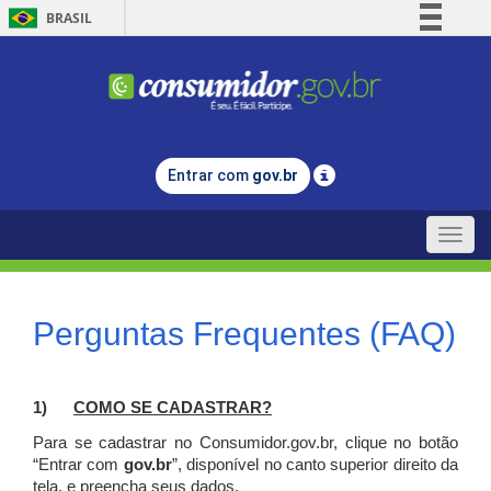
BRASIL
Simplifique!
Comunica BR
Participe
Acesso à informação
Entrar com
gov.br
Legislação
Canais
Toggle
naviga
Perguntas Frequentes (FAQ)
1)
C
OMO SE CADASTRAR?
Para se cadastrar no Consumidor.gov.br, clique no botão
“Entrar com
gov.br
”, disponível no canto superior direito da
tela, e p
reencha seus dados.