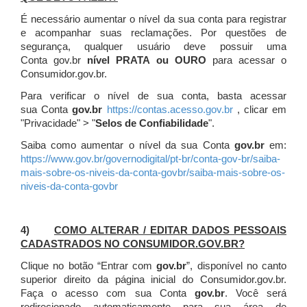
É necessário aumentar o nível da sua conta para registrar
e acompanhar suas reclamações. Por questões de
segurança, qualquer usuário deve possuir uma
Conta gov.br
nível PRATA ou OURO
para acessar o
Consumidor.gov.br.
Para verificar o nível de sua conta, basta acessar
sua Conta
gov.br
https://contas.acesso.gov.br
, clicar em
"Privacidade" > "
Selos de Confiabilidade
".
Saiba como aumentar o nível da sua Conta
gov.br
em:
https://www.gov.br/governodigital/pt-br/conta-gov-br/saiba-
mais-sobre-os-niveis-da-conta-govbr/saiba-mais-sobre-os-
niveis-da-conta-govbr
4)
COMO ALTERAR / EDITAR DADOS PESSOAIS
CADASTRADOS NO CONSUMIDOR.GOV.BR?
Clique no botão “Entrar com
gov.br
”, disponível no canto
superior direito da página inicial do Consumidor.gov.br.
Faça o acesso com sua Conta
gov.br
. Você será