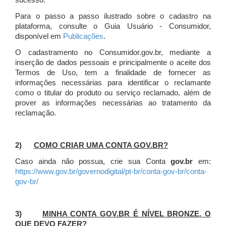
sucesso.
Para o passo a passo ilustrado sobre o cadastro na
plataforma, consulte o Guia Usuário - Consumidor,
disponível em
Publicações
.
O cadastramento no Consumidor.gov.br, mediante a
inserção de dados pessoais e principalmente o aceite dos
Termos de Uso, tem a finalidade de fornecer as
informações necessárias para identificar o reclamante
como o titular do produto ou serviço reclamado, além de
prover as informações necessárias ao tratamento da
reclamação.
2)
COMO CRIAR UMA CONTA GOV.BR?
Caso ainda não possua, crie sua Conta
gov.br
em:
https://www.gov.br/governodigital/pt-br/conta-gov-br/conta-
gov-br/
3)
MINHA CONTA GOV.BR É NÍVEL BRONZE. O
QUE DEVO FAZER?