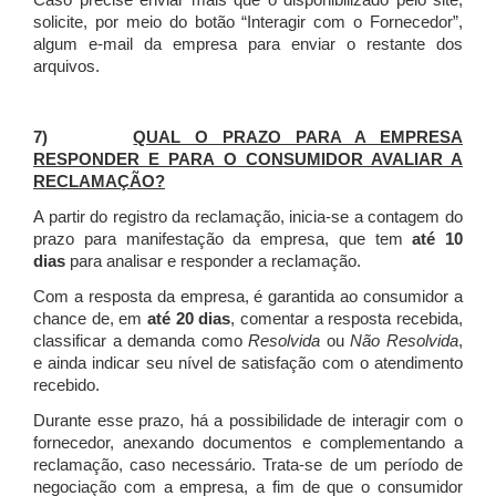
Caso precise enviar mais que o disponibilizado pelo site,
solicite, por meio do botão “Interagir com o Fornecedor”,
algum e-mail da empresa para enviar o restante dos
arquivos.
7)
QUAL O PRAZO PARA A EMPRESA
RESPONDER E PARA O CONSUMIDOR AVALIAR A
RECLAMAÇÃO?
A partir do registro da reclamação, inicia-se a contagem do
prazo para manifestação da empresa, que tem
até 10
dias
para analisar e responder a reclamação.
Com a resposta da empresa, é garantida ao consumidor a
chance de, em
até 20 dias
, comentar a resposta recebida,
classificar a demanda como
Resolvida
ou
Não Resolvida
,
e ainda indicar seu nível de satisfação com o atendimento
recebido.
Durante esse prazo, há a possibilidade de interagir com o
fornecedor, anexando documentos e complementando a
reclamação, caso necessário.
Trata-se de um período de
negociação com a empresa, a fim de que o consumidor