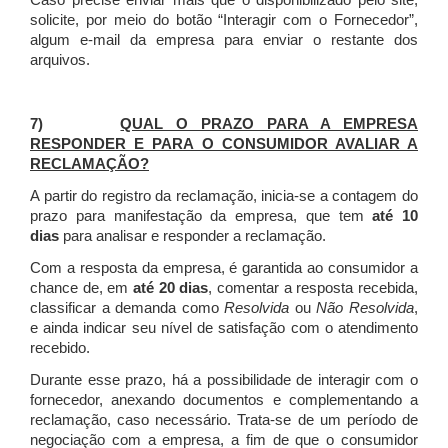
Caso precise enviar mais que o disponibilizado pelo site,
solicite, por meio do botão “Interagir com o Fornecedor”,
algum e-mail da empresa para enviar o restante dos
arquivos.
7)
QUAL O PRAZO PARA A EMPRESA
RESPONDER E PARA O CONSUMIDOR AVALIAR A
RECLAMAÇÃO?
A partir do registro da reclamação, inicia-se a contagem do
prazo para manifestação da empresa, que tem
até 10
dias
para analisar e responder a reclamação.
Com a resposta da empresa, é garantida ao consumidor a
chance de, em
até 20 dias
, comentar a resposta recebida,
classificar a demanda como
Resolvida
ou
Não Resolvida
,
e ainda indicar seu nível de satisfação com o atendimento
recebido.
Durante esse prazo, há a possibilidade de interagir com o
fornecedor, anexando documentos e complementando a
reclamação, caso necessário.
Trata-se de um período de
negociação com a empresa, a fim de que o consumidor