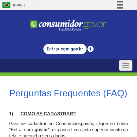
BRASIL
Simplifique!
Comunica BR
Participe
Acesso à informação
Entrar com
gov.br
Legislação
Canais
Toggle
naviga
Perguntas Frequentes (FAQ)
1)
C
OMO SE CADASTRAR?
Para se cadastrar no Consumidor.gov.br, clique no botão
“Entrar com
gov.br
”, disponível no canto superior direito da
tela, e p
reencha seus dados.