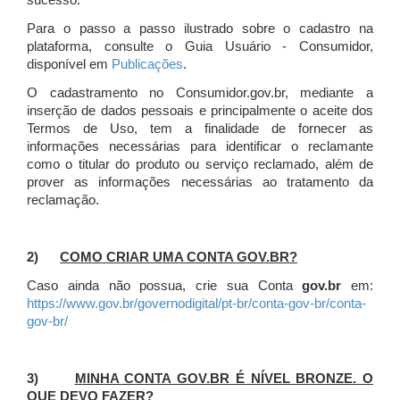
sucesso.
Para o passo a passo ilustrado sobre o cadastro na
plataforma, consulte o Guia Usuário - Consumidor,
disponível em
Publicações
.
O cadastramento no Consumidor.gov.br, mediante a
inserção de dados pessoais e principalmente o aceite dos
Termos de Uso, tem a finalidade de fornecer as
informações necessárias para identificar o reclamante
como o titular do produto ou serviço reclamado, além de
prover as informações necessárias ao tratamento da
reclamação.
2)
COMO CRIAR UMA CONTA GOV.BR?
Caso ainda não possua, crie sua Conta
gov.br
em:
https://www.gov.br/governodigital/pt-br/conta-gov-br/conta-
gov-br/
3)
MINHA CONTA GOV.BR É NÍVEL BRONZE. O
QUE DEVO FAZER?