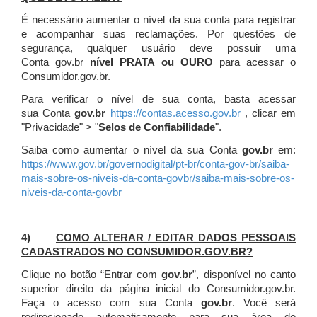
É necessário aumentar o nível da sua conta para registrar
e acompanhar suas reclamações. Por questões de
segurança, qualquer usuário deve possuir uma
Conta gov.br
nível PRATA ou OURO
para acessar o
Consumidor.gov.br.
Para verificar o nível de sua conta, basta acessar
sua Conta
gov.br
https://contas.acesso.gov.br
, clicar em
"Privacidade" > "
Selos de Confiabilidade
".
Saiba como aumentar o nível da sua Conta
gov.br
em:
https://www.gov.br/governodigital/pt-br/conta-gov-br/saiba-
mais-sobre-os-niveis-da-conta-govbr/saiba-mais-sobre-os-
niveis-da-conta-govbr
4)
COMO ALTERAR / EDITAR DADOS PESSOAIS
CADASTRADOS NO CONSUMIDOR.GOV.BR?
Clique no botão “Entrar com
gov.br
”, disponível no canto
superior direito da página inicial do Consumidor.gov.br.
Faça o acesso com sua Conta
gov.br
. Você será