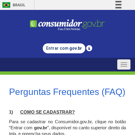
BRASIL
Simplifique!
Comunica BR
Participe
Acesso à informação
Entrar com
gov.br
Legislação
Canais
Toggle
naviga
Perguntas Frequentes (FAQ)
1)
C
OMO SE CADASTRAR?
Para se cadastrar no Consumidor.gov.br, clique no botão
“Entrar com
gov.br
”, disponível no canto superior direito da
tela, e p
reencha seus dados.