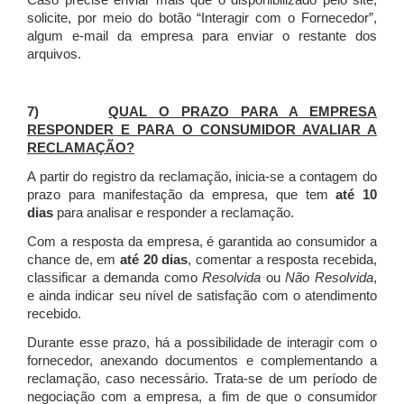
Caso precise enviar mais que o disponibilizado pelo site,
solicite, por meio do botão “Interagir com o Fornecedor”,
algum e-mail da empresa para enviar o restante dos
arquivos.
7)
QUAL O PRAZO PARA A EMPRESA
RESPONDER E PARA O CONSUMIDOR AVALIAR A
RECLAMAÇÃO?
A partir do registro da reclamação, inicia-se a contagem do
prazo para manifestação da empresa, que tem
até 10
dias
para analisar e responder a reclamação.
Com a resposta da empresa, é garantida ao consumidor a
chance de, em
até 20 dias
, comentar a resposta recebida,
classificar a demanda como
Resolvida
ou
Não Resolvida
,
e ainda indicar seu nível de satisfação com o atendimento
recebido.
Durante esse prazo, há a possibilidade de interagir com o
fornecedor, anexando documentos e complementando a
reclamação, caso necessário.
Trata-se de um período de
negociação com a empresa, a fim de que o consumidor