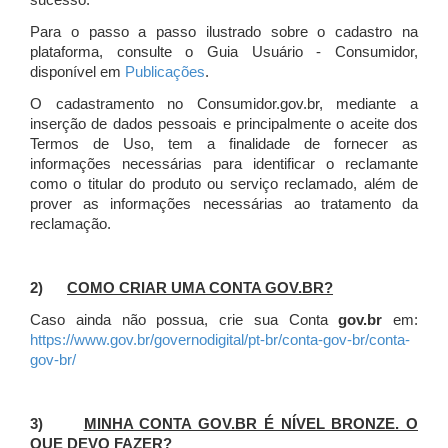
sucesso.
Para o passo a passo ilustrado sobre o cadastro na
plataforma, consulte o Guia Usuário - Consumidor,
disponível em
Publicações
.
O cadastramento no Consumidor.gov.br, mediante a
inserção de dados pessoais e principalmente o aceite dos
Termos de Uso, tem a finalidade de fornecer as
informações necessárias para identificar o reclamante
como o titular do produto ou serviço reclamado, além de
prover as informações necessárias ao tratamento da
reclamação.
2)
COMO CRIAR UMA CONTA GOV.BR?
Caso ainda não possua, crie sua Conta
gov.br
em:
https://www.gov.br/governodigital/pt-br/conta-gov-br/conta-
gov-br/
3)
MINHA CONTA GOV.BR É NÍVEL BRONZE. O
QUE DEVO FAZER?