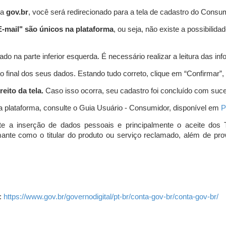
ta
gov.br
, você será redirecionado para a tela de cadastro do Consum
-mail" são únicos na plataforma
, ou seja, não existe a possibil
do na parte inferior esquerda. É necessário realizar a leitura das info
o final dos seus dados. Estando tudo correto, clique em “Confirmar”, no
eito da tela.
Caso isso ocorra, seu cadastro foi concluído com suc
a plataforma, consulte o Guia Usuário - Consumidor, disponível em
P
e a inserção de dados pessoais e principalmente o aceite dos 
amante como o titular do produto ou serviço reclamado, além de pr
:
https://www.gov.br/governodigital/pt-br/conta-gov-br/conta-gov-br/