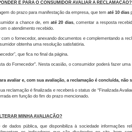
PONDER E PARA O CONSUMIDOR AVALIAR A RECLAMAÇÃO?
contagem do prazo para manifestação da empresa, que tem
até 10 dias
p
nsumidor a chance de, em
até 20 dias
, comentar a resposta recebi
o com o atendimento recebido.
agir com o fornecedor, anexando documentos e complementando a re
umidor obtenha uma resolução satisfatória.
necedor", que fica no final da página.
osta do Fornecedor”. Nesta ocasião, o consumidor poderá fazer uma
 avaliar e, com sua avaliação, a reclamação é concluída, não s
ua reclamação é finalizada
e receberá o status de “Finalizada Avali
cerrada em função do fim do prazo mencionado.
LTERAR MINHA AVALIAÇÃO?
e dados pública, que disponibiliza à sociedade informações r