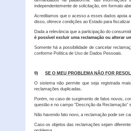
demandados na plataforma. Tais informações a
independentemente de solicitação, em formato abe
Acreditamos que o acesso a esses dados apoia a
disso, oferece condições ao Estado para fiscaliza
Dada a relevância que a participação do consumi
é possível excluir uma reclamação ou alterar u
Somente há a possibilidade de cancelar reclama
conforme Política de Uso de Dados Pessoais.
9)
SE O MEU PROBLEMA NÃO FOR RESOL
O sistema não permite que seja registrada ma
reclamações duplicadas.
Porém, no caso de surgimento de fatos novos, 
questão e no campo "Descrição da Reclamação" sej
Não havendo fato novo, a reclamação pode ser can
Caso os objetos das reclamações sejam diferent
problema.