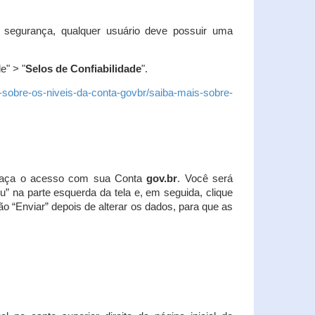
 segurança, qualquer usuário deve possuir uma
e" > "
Selos de Confiabilidade
".
s-sobre-os-niveis-da-conta-govbr/saiba-mais-sobre-
r. Faça o acesso com sua Conta
gov.br
. Você será
u” na parte esquerda da tela e, em seguida, clique
ão “Enviar” depois de alterar os dados, para que as