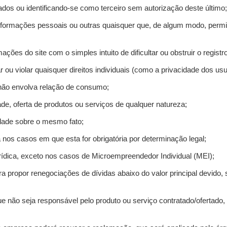
ados ou identificando-se como terceiro sem autorização deste último;
informações pessoais ou outras quaisquer que, de algum modo, permi
mações do site com o simples intuito de dificultar ou obstruir o regis
r ou violar quaisquer direitos individuais (como a privacidade dos us
 não envolva relação de consumo;
de, oferta de produtos ou serviços de qualquer natureza;
idade sobre o mesmo fato;
a nos casos em que esta for obrigatória por determinação legal;
ídica, exceto nos casos de Microempreendedor Individual (MEI);
ra propor renegociações de dívidas abaixo do valor principal devido, 
e não seja responsável pelo produto ou serviço contratado/ofertado