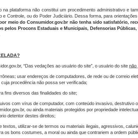
do na plataforma não constitui um procedimento administrativo e 
 Controle, ou do Poder Judiciário. Dessa forma, para orientações a
por meio do Consumidor.gov.br não tenha sido satisfatório, 
os pelos Procons Estaduais e Municipais, Defensorias Públicas, 
.
CELADA?
r.gov.br, “Das vedações ao usuário do site”, o usuário do site
não 
errôneas; usar endereços de computadores, de rede ou de correio ele
 cuja procedência não possa ser verificada;
a fins diversos das finalidades do site;
rquivos com vírus de computador, com conteúdo invasivo, destrutivo
idor.gov.br, ou ainda materiais protegidos por propriedade intelectu
io detentor destes direitos;
extos, utilizar-se de termos ou materiais ilegais, agressivos, calun
tra os bons costumes, a moral ou ainda que contrariem a ordem públi