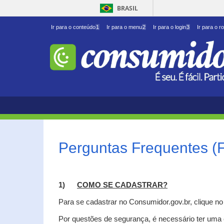
BRASIL
Ir para o conteúdo
1
Ir para o menu
2
Ir para o login
3
Ir para o r
Perguntas Frequentes (
1)
C
OMO SE CADASTRAR?
Para se cadastrar no Consumidor.gov.br, clique n
Por questões de segurança, é necessário ter uma