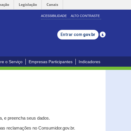
mação
Legislação
Canais
ACESSIBILIDADE
ALTO CONTRASTE
Entrar com
gov.br
re o Serviço
Empresas Participantes
Indicadores
a, e p
reencha seus dados.
uas reclamações no Consumidor.gov.br.