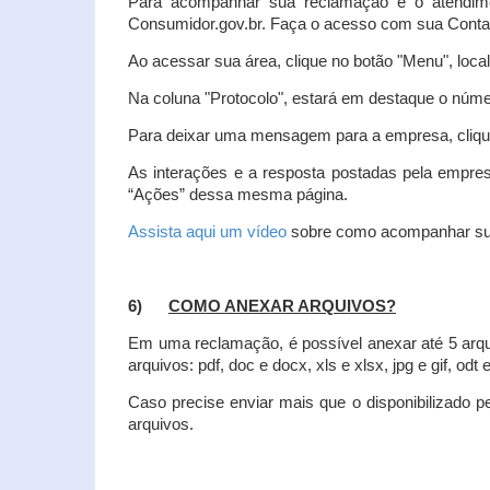
Para acompanhar sua reclamação e o atendim
Consumidor.gov.br. Faça o acesso com sua Cont
Ao acessar sua área, clique no botão "Menu", loca
Na coluna "Protocolo", estará em destaque o númer
Para deixar uma mensagem para a empresa, clique
As interações e a resposta postadas pela empres
“Ações” dessa mesma página.
Assista aqui um vídeo
sobre como acompanhar su
6)
COMO ANEXAR ARQUIVOS?
Em uma reclamação, é possível anexar até 5 arq
arquivos: pdf, doc e docx, xls e xlsx, jpg e gif, odt
Caso precise enviar mais que o disponibilizado pe
arquivos.