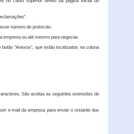
vel no canto superior direito da página inicial do
"Reclamações".
nesse número de protocolo.
m a empresa ou até mesmo para negociar.
 botão “Anexos”, que estão localizados na coluna
racteres. São aceitas as seguintes extensões de
algum e-mail da empresa para enviar o restante dos