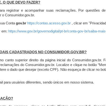
E. O QUE DEVO FAZER?
ara registrar e acompanhar suas reclamações. Por questões de
r o Consumidor.gov.br.
r sua Conta
gov.br
https://contas.acesso.gov.br
, clicar em "Privacidad
r
em:
https://www.gov.br/governodigital/pt-br/conta-gov-br/saiba-mai
SOAIS CADASTRADOS NO CONSUMIDOR.GOV.BR?
l no canto superior direito da página inicial do Consumidor.gov.b
 reclamações do Consumidor.gov.br.
Localize e clique no botão “Men
altere o dado que desejar (exceto CPF). Não esqueça de clicar no bot
l para usuários diferentes, sendo únicos em nosso sistema.
MAÇÃO?