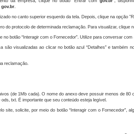
ento da empresa, clique no botão “Entrar com
gov.br
”, disponí
a
gov.br
.
lizado no canto superior esquerdo da tela. Depois, clique na opção 
o do protocolo de determinada reclamação. Para visualizar, clique 
 no botão “Interagir com o Fornecedor”. Utilize para conversar co
a são visualizadas ao clicar no botão azul “Detalhes” e também no
a reclamação.
uivos (de 1Mb cada). O nome do anexo deve possuir menos de 80 ca
 e ods, txt. É importante que seu conteúdo esteja legível.
lo site, solicite, por meio do botão “Interagir com o Fornecedor”, 