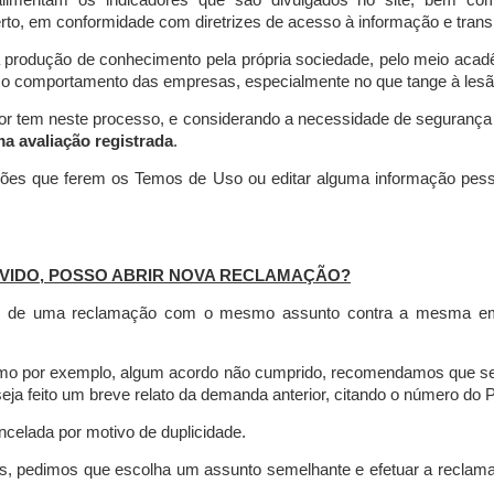
limentam os indicadores que são divulgados no site, bem com
rto, em conformidade com diretrizes de acesso à informação e transp
 produção de conhecimento pela própria sociedade, pelo meio aca
r o comportamento das empresas, especialmente no que tange à lesão 
dor tem neste processo, e considerando a necessidade de seguranç
ma avaliação registrada
.
ções que ferem os Temos de Uso ou editar alguma informação pess
VIDO, POSSO ABRIR NOVA RECLAMAÇÃO?
is de uma reclamação com o mesmo assunto contra a mesma empr
como por exemplo, algum acordo não cumprido, recomendamos que s
a feito um breve relato da demanda anterior, citando o número do 
celada por motivo de duplicidade.
es, pedimos que escolha um assunto semelhante e efetuar a reclam