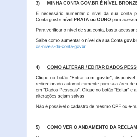
3)
MINHA CONTA GOV.BR É NÍVEL BRONZ
É necessário aumentar o nível da sua conta p
Conta gov.br
nível PRATA ou OURO
para acessa
Para verificar o nível de sua conta, basta acessa
Saiba como aumentar o nível da sua Conta
gov.b
os-niveis-da-conta-govbr
4)
COMO ALTERAR / EDITAR DADOS PES
Clique no botão “Entrar com
gov.br
”, disponíve
redirecionado automaticamente para sua área de
em “Dados Pessoais”.
Clique no botão “Editar” e 
alterações sejam salvas.
Não é possível o cadastro de mesmo CPF ou e-mai
5)
COMO VER O ANDAMENTO DA RECLA