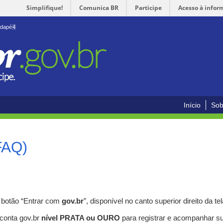
Simplifique!
Comunica BR
Participe
Acesso à infor
odapé
4
Início
Sob
FAQ)
o botão “Entrar com
gov.br
”, disponível no canto superior direito da tel
 conta gov.br
nível PRATA ou OURO
para registrar e acompanhar s