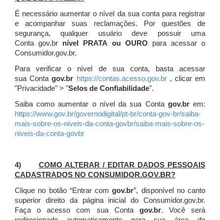
É necessário aumentar o nível da sua conta para registrar
e acompanhar suas reclamações. Por questões de
segurança, qualquer usuário deve possuir uma
Conta gov.br
nível PRATA ou OURO
para acessar o
Consumidor.gov.br.
Para verificar o nível de sua conta, basta acessar
sua Conta
gov.br
https://contas.acesso.gov.br
, clicar em
"Privacidade" > "
Selos de Confiabilidade
".
Saiba como aumentar o nível da sua Conta
gov.br
em:
https://www.gov.br/governodigital/pt-br/conta-gov-br/saiba-
mais-sobre-os-niveis-da-conta-govbr/saiba-mais-sobre-os-
niveis-da-conta-govbr
4)
COMO ALTERAR / EDITAR DADOS PESSOAIS
CADASTRADOS NO CONSUMIDOR.GOV.BR?
Clique no botão “Entrar com
gov.br
”, disponível no canto
superior direito da página inicial do Consumidor.gov.br.
Faça o acesso com sua Conta
gov.br
. Você será