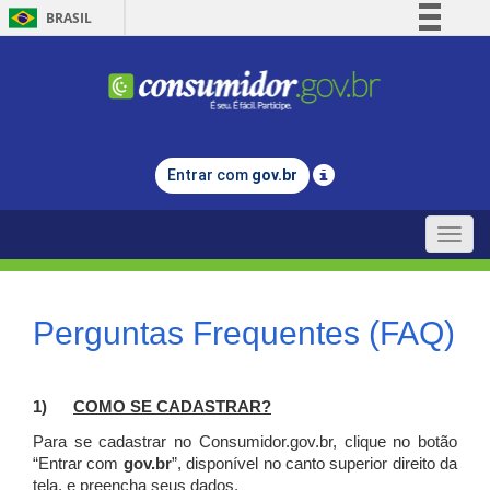
BRASIL
Simplifique!
Comunica BR
Participe
Acesso à informação
Entrar com
gov.br
Legislação
Canais
Toggle
naviga
Perguntas Frequentes (FAQ)
1)
C
OMO SE CADASTRAR?
Para se cadastrar no Consumidor.gov.br, clique no botão
“Entrar com
gov.br
”, disponível no canto superior direito da
tela, e p
reencha seus dados.