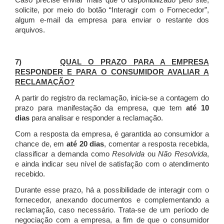
Caso precise enviar mais que o disponibilizado pelo site,
solicite, por meio do botão “Interagir com o Fornecedor”,
algum e-mail da empresa para enviar o restante dos
arquivos.
7)
QUAL O PRAZO PARA A EMPRESA
RESPONDER E PARA O CONSUMIDOR AVALIAR A
RECLAMAÇÃO?
A partir do registro da reclamação, inicia-se a contagem do
prazo para manifestação da empresa, que tem
até 10
dias
para analisar e responder a reclamação.
Com a resposta da empresa, é garantida ao consumidor a
chance de, em
até 20 dias
, comentar a resposta recebida,
classificar a demanda como
Resolvida
ou
Não Resolvida
,
e ainda indicar seu nível de satisfação com o atendimento
recebido.
Durante esse prazo, há a possibilidade de interagir com o
fornecedor, anexando documentos e complementando a
reclamação, caso necessário.
Trata-se de um período de
negociação com a empresa, a fim de que o consumidor