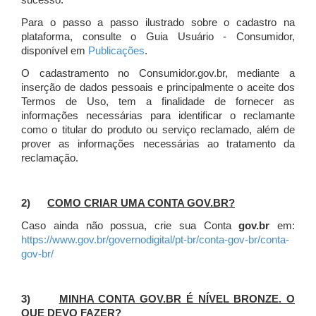
sucesso.
Para o passo a passo ilustrado sobre o cadastro na
plataforma, consulte o Guia Usuário - Consumidor,
disponível em
Publicações
.
O cadastramento no Consumidor.gov.br, mediante a
inserção de dados pessoais e principalmente o aceite dos
Termos de Uso, tem a finalidade de fornecer as
informações necessárias para identificar o reclamante
como o titular do produto ou serviço reclamado, além de
prover as informações necessárias ao tratamento da
reclamação.
2)
COMO CRIAR UMA CONTA GOV.BR?
Caso ainda não possua, crie sua Conta
gov.br
em:
https://www.gov.br/governodigital/pt-br/conta-gov-br/conta-
gov-br/
3)
MINHA CONTA GOV.BR É NÍVEL BRONZE. O
QUE DEVO FAZER?