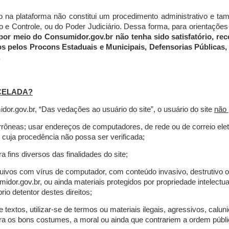
do na plataforma não constitui um procedimento administrativo e 
 Controle, ou do Poder Judiciário. Dessa forma, para orientações a
por meio do Consumidor.gov.br não tenha sido satisfatório, 
os pelos Procons Estaduais e Municipais, Defensorias Públicas, 
.
CELADA?
r.gov.br, “Das vedações ao usuário do site”, o usuário do site
não 
errôneas; usar endereços de computadores, de rede ou de correio ele
 cuja procedência não possa ser verificada;
a fins diversos das finalidades do site;
rquivos com vírus de computador, com conteúdo invasivo, destrutivo
idor.gov.br, ou ainda materiais protegidos por propriedade intelectu
io detentor destes direitos;
extos, utilizar-se de termos ou materiais ilegais, agressivos, calun
tra os bons costumes, a moral ou ainda que contrariem a ordem públi