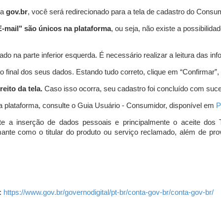
ta
gov.br
, você será redirecionado para a tela de cadastro do Consum
-mail" são únicos na plataforma
, ou seja, não existe a possibil
do na parte inferior esquerda. É necessário realizar a leitura das info
o final dos seus dados. Estando tudo correto, clique em “Confirmar”, no
eito da tela.
Caso isso ocorra, seu cadastro foi concluído com suc
a plataforma, consulte o Guia Usuário - Consumidor, disponível em
P
e a inserção de dados pessoais e principalmente o aceite dos 
amante como o titular do produto ou serviço reclamado, além de pr
:
https://www.gov.br/governodigital/pt-br/conta-gov-br/conta-gov-br/