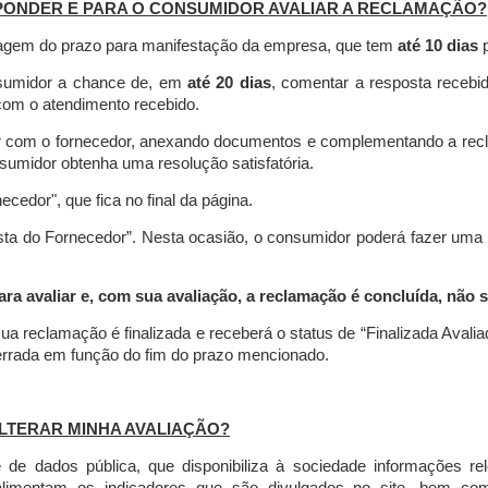
PONDER E PARA O CONSUMIDOR AVALIAR A RECLAMAÇÃO?
contagem do prazo para manifestação da empresa, que tem
até 10 dias
p
nsumidor a chance de, em
até 20 dias
, comentar a resposta recebi
o com o atendimento recebido.
agir com o fornecedor, anexando documentos e complementando a re
umidor obtenha uma resolução satisfatória.
necedor", que fica no final da página.
osta do Fornecedor”. Nesta ocasião, o consumidor poderá fazer uma
 avaliar e, com sua avaliação, a reclamação é concluída, não s
ua reclamação é finalizada
e receberá o status de “Finalizada Avali
cerrada em função do fim do prazo mencionado.
LTERAR MINHA AVALIAÇÃO?
e dados pública, que disponibiliza à sociedade informações r