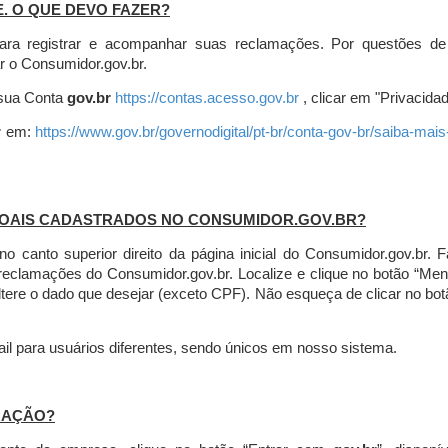
E. O QUE DEVO FAZER?
ara registrar e acompanhar suas reclamações. Por questões de
r o Consumidor.gov.br.
r sua Conta
gov.br
https://contas.acesso.gov.br
, clicar em "Privacidad
r
em:
https://www.gov.br/governodigital/pt-br/conta-gov-br/saiba-mai
SOAIS CADASTRADOS NO CONSUMIDOR.GOV.BR?
l no canto superior direito da página inicial do Consumidor.gov.b
 reclamações do Consumidor.gov.br.
Localize e clique no botão “Men
altere o dado que desejar (exceto CPF). Não esqueça de clicar no bot
l para usuários diferentes, sendo únicos em nosso sistema.
MAÇÃO?