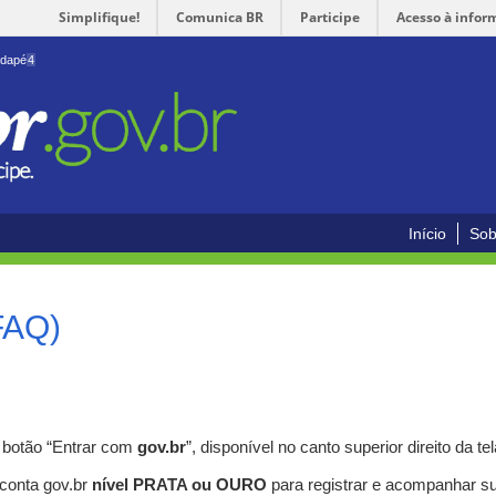
Simplifique!
Comunica BR
Participe
Acesso à infor
odapé
4
Início
Sob
FAQ)
o botão “Entrar com
gov.br
”, disponível no canto superior direito da tel
 conta gov.br
nível PRATA ou OURO
para registrar e acompanhar s