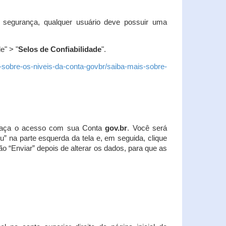
 segurança, qualquer usuário deve possuir uma
e" > "
Selos de Confiabilidade
".
s-sobre-os-niveis-da-conta-govbr/saiba-mais-sobre-
r. Faça o acesso com sua Conta
gov.br
. Você será
u” na parte esquerda da tela e, em seguida, clique
ão “Enviar” depois de alterar os dados, para que as