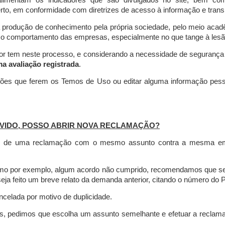
limentam os indicadores que são divulgados no site, bem com
rto, em conformidade com diretrizes de acesso à informação e transp
 produção de conhecimento pela própria sociedade, pelo meio aca
r o comportamento das empresas, especialmente no que tange à lesão 
dor tem neste processo, e considerando a necessidade de seguranç
ma avaliação registrada
.
ções que ferem os Temos de Uso ou editar alguma informação pess
VIDO, POSSO ABRIR NOVA RECLAMAÇÃO?
is de uma reclamação com o mesmo assunto contra a mesma empr
como por exemplo, algum acordo não cumprido, recomendamos que s
a feito um breve relato da demanda anterior, citando o número do 
celada por motivo de duplicidade.
es, pedimos que escolha um assunto semelhante e efetuar a reclam