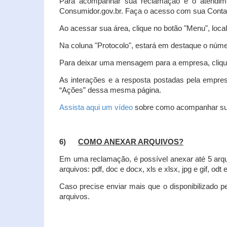
Para acompanhar sua reclamação e o atendim
Consumidor.gov.br. Faça o acesso com sua Cont
Ao acessar sua área, clique no botão "Menu", loca
Na coluna "Protocolo", estará em destaque o númer
Para deixar uma mensagem para a empresa, clique
As interações e a resposta postadas pela empres
“Ações” dessa mesma página.
Assista aqui um vídeo
sobre como acompanhar su
6)
COMO ANEXAR ARQUIVOS?
Em uma reclamação, é possível anexar até 5 arq
arquivos: pdf, doc e docx, xls e xlsx, jpg e gif, odt
Caso precise enviar mais que o disponibilizado pe
arquivos.