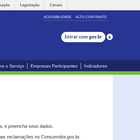
mação
Legislação
Canais
ACESSIBILIDADE
ALTO CONTRASTE
Entrar com
gov.br
re o Serviço
Empresas Participantes
Indicadores
a, e p
reencha seus dados.
uas reclamações no Consumidor.gov.br.