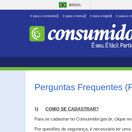
BRASIL
Ir para o conteúdo
1
Ir para o menu
2
Ir para o login
3
Ir para o r
Perguntas Frequentes (
1)
C
OMO SE CADASTRAR?
Para se cadastrar no Consumidor.gov.br, clique n
Por questões de segurança, é necessário ter uma