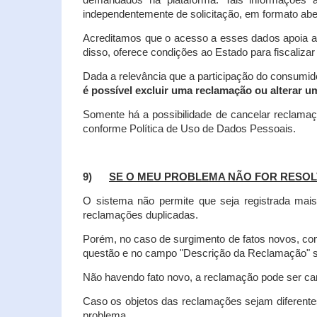
demandados na plataforma. Tais informações a
independentemente de solicitação, em formato abe
Acreditamos que o acesso a esses dados apoia a
disso, oferece condições ao Estado para fiscaliza
Dada a relevância que a participação do consumi
é possível excluir uma reclamação ou alterar u
Somente há a possibilidade de cancelar reclama
conforme Política de Uso de Dados Pessoais.
9)
SE O MEU PROBLEMA NÃO FOR RESOL
O sistema não permite que seja registrada ma
reclamações duplicadas.
Porém, no caso de surgimento de fatos novos, 
questão e no campo "Descrição da Reclamação" sej
Não havendo fato novo, a reclamação pode ser can
Caso os objetos das reclamações sejam diferent
problema.