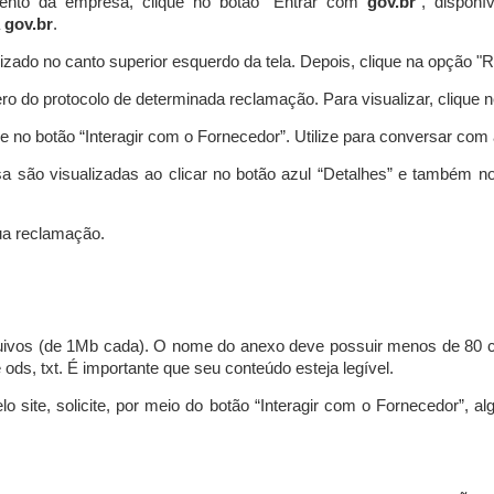
ento da empresa, clique no botão “Entrar com
gov.br
”, disponí
a
gov.br
.
lizado no canto superior esquerdo da tela. Depois, clique na opção 
o do protocolo de determinada reclamação. Para visualizar, clique 
 no botão “Interagir com o Fornecedor”. Utilize para conversar co
a são visualizadas ao clicar no botão azul “Detalhes” e também no
a reclamação.
uivos (de 1Mb cada). O nome do anexo deve possuir menos de 80 ca
 e ods, txt. É importante que seu conteúdo esteja legível.
lo site, solicite, por meio do botão “Interagir com o Fornecedor”, 