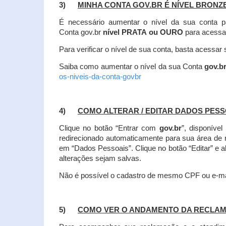
3)
MINHA CONTA GOV.BR É NÍVEL BRONZ
É necessário aumentar o nível da sua conta p
Conta gov.br
nível PRATA ou OURO
para acessa
Para verificar o nível de sua conta, basta acessa
Saiba como aumentar o nível da sua Conta
gov.b
os-niveis-da-conta-govbr
4)
COMO ALTERAR / EDITAR DADOS PES
Clique no botão “Entrar com
gov.br
”, disponíve
redirecionado automaticamente para sua área de
em “Dados Pessoais”.
Clique no botão “Editar” e 
alterações sejam salvas.
Não é possível o cadastro de mesmo CPF ou e-mai
5)
COMO VER O ANDAMENTO DA RECLA