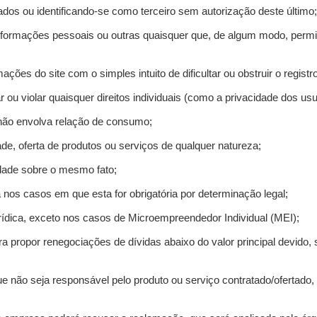
ados ou identificando-se como terceiro sem autorização deste último;
informações pessoais ou outras quaisquer que, de algum modo, permi
mações do site com o simples intuito de dificultar ou obstruir o regis
r ou violar quaisquer direitos individuais (como a privacidade dos us
 não envolva relação de consumo;
de, oferta de produtos ou serviços de qualquer natureza;
idade sobre o mesmo fato;
a nos casos em que esta for obrigatória por determinação legal;
ídica, exceto nos casos de Microempreendedor Individual (MEI);
ra propor renegociações de dívidas abaixo do valor principal devido, 
e não seja responsável pelo produto ou serviço contratado/ofertado