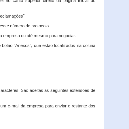
vel no canto superior direito da página inicial do
"Reclamações".
nesse número de protocolo.
m a empresa ou até mesmo para negociar.
 botão “Anexos”, que estão localizados na coluna
racteres. São aceitas as seguintes extensões de
algum e-mail da empresa para enviar o restante dos