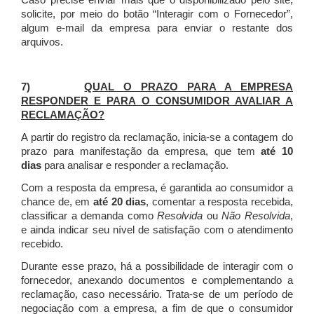
Caso precise enviar mais que o disponibilizado pelo site,
solicite, por meio do botão “Interagir com o Fornecedor”,
algum e-mail da empresa para enviar o restante dos
arquivos.
7)
QUAL O PRAZO PARA A EMPRESA
RESPONDER E PARA O CONSUMIDOR AVALIAR A
RECLAMAÇÃO?
A partir do registro da reclamação, inicia-se a contagem do
prazo para manifestação da empresa, que tem
até 10
dias
para analisar e responder a reclamação.
Com a resposta da empresa, é garantida ao consumidor a
chance de, em
até 20 dias
, comentar a resposta recebida,
classificar a demanda como
Resolvida
ou
Não Resolvida
,
e ainda indicar seu nível de satisfação com o atendimento
recebido.
Durante esse prazo, há a possibilidade de interagir com o
fornecedor, anexando documentos e complementando a
reclamação, caso necessário.
Trata-se de um período de
negociação com a empresa, a fim de que o consumidor