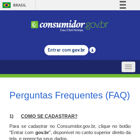
BRASIL
Simplifique!
Comunica BR
Participe
Acesso à informação
Entrar com
gov.br
Legislação
Canais
Toggle
naviga
Perguntas Frequentes (FAQ)
1)
C
OMO SE CADASTRAR?
Para se cadastrar no Consumidor.gov.br, clique no botão
“Entrar com
gov.br
”, disponível no canto superior direito da
tela, e p
reencha seus dados.