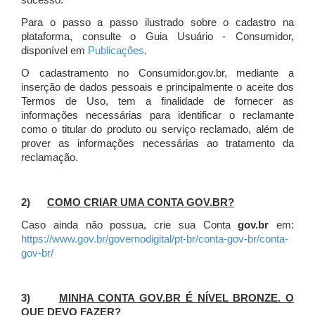
sucesso.
Para o passo a passo ilustrado sobre o cadastro na
plataforma, consulte o Guia Usuário - Consumidor,
disponível em
Publicações
.
O cadastramento no Consumidor.gov.br, mediante a
inserção de dados pessoais e principalmente o aceite dos
Termos de Uso, tem a finalidade de fornecer as
informações necessárias para identificar o reclamante
como o titular do produto ou serviço reclamado, além de
prover as informações necessárias ao tratamento da
reclamação.
2)
COMO CRIAR UMA CONTA GOV.BR?
Caso ainda não possua, crie sua Conta
gov.br
em:
https://www.gov.br/governodigital/pt-br/conta-gov-br/conta-
gov-br/
3)
MINHA CONTA GOV.BR É NÍVEL BRONZE. O
QUE DEVO FAZER?