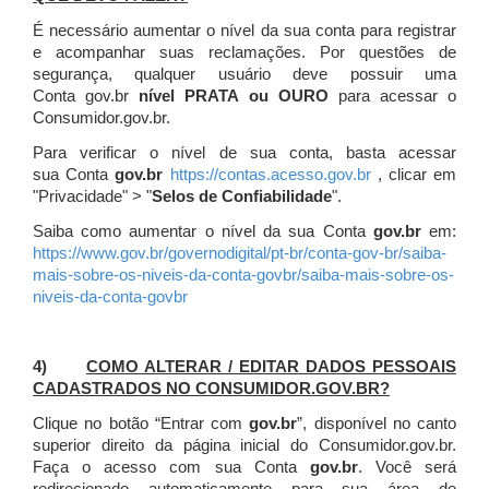
É necessário aumentar o nível da sua conta para registrar
e acompanhar suas reclamações. Por questões de
segurança, qualquer usuário deve possuir uma
Conta gov.br
nível PRATA ou OURO
para acessar o
Consumidor.gov.br.
Para verificar o nível de sua conta, basta acessar
sua Conta
gov.br
https://contas.acesso.gov.br
, clicar em
"Privacidade" > "
Selos de Confiabilidade
".
Saiba como aumentar o nível da sua Conta
gov.br
em:
https://www.gov.br/governodigital/pt-br/conta-gov-br/saiba-
mais-sobre-os-niveis-da-conta-govbr/saiba-mais-sobre-os-
niveis-da-conta-govbr
4)
COMO ALTERAR / EDITAR DADOS PESSOAIS
CADASTRADOS NO CONSUMIDOR.GOV.BR?
Clique no botão “Entrar com
gov.br
”, disponível no canto
superior direito da página inicial do Consumidor.gov.br.
Faça o acesso com sua Conta
gov.br
. Você será