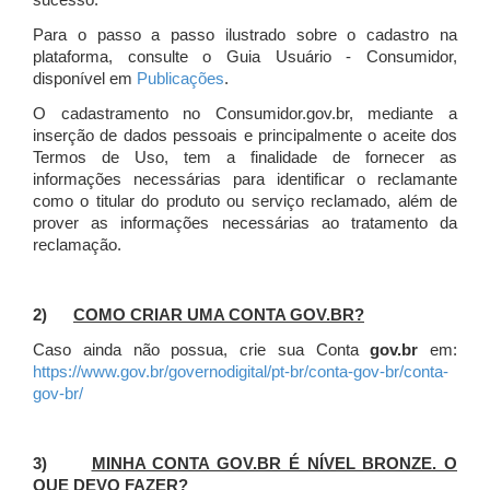
sucesso.
Para o passo a passo ilustrado sobre o cadastro na
plataforma, consulte o Guia Usuário - Consumidor,
disponível em
Publicações
.
O cadastramento no Consumidor.gov.br, mediante a
inserção de dados pessoais e principalmente o aceite dos
Termos de Uso, tem a finalidade de fornecer as
informações necessárias para identificar o reclamante
como o titular do produto ou serviço reclamado, além de
prover as informações necessárias ao tratamento da
reclamação.
2)
COMO CRIAR UMA CONTA GOV.BR?
Caso ainda não possua, crie sua Conta
gov.br
em:
https://www.gov.br/governodigital/pt-br/conta-gov-br/conta-
gov-br/
3)
MINHA CONTA GOV.BR É NÍVEL BRONZE. O
QUE DEVO FAZER?