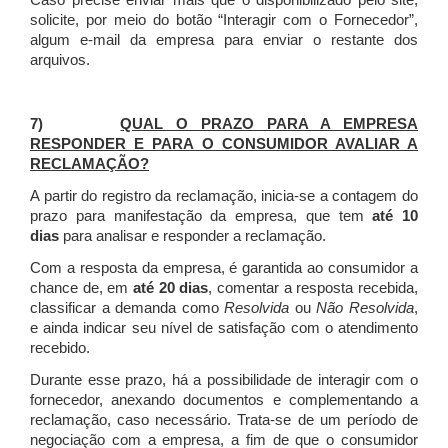
Caso precise enviar mais que o disponibilizado pelo site,
solicite, por meio do botão “Interagir com o Fornecedor”,
algum e-mail da empresa para enviar o restante dos
arquivos.
7)
QUAL O PRAZO PARA A EMPRESA
RESPONDER E PARA O CONSUMIDOR AVALIAR A
RECLAMAÇÃO?
A partir do registro da reclamação, inicia-se a contagem do
prazo para manifestação da empresa, que tem
até 10
dias
para analisar e responder a reclamação.
Com a resposta da empresa, é garantida ao consumidor a
chance de, em
até 20 dias
, comentar a resposta recebida,
classificar a demanda como
Resolvida
ou
Não Resolvida
,
e ainda indicar seu nível de satisfação com o atendimento
recebido.
Durante esse prazo, há a possibilidade de interagir com o
fornecedor, anexando documentos e complementando a
reclamação, caso necessário.
Trata-se de um período de
negociação com a empresa, a fim de que o consumidor