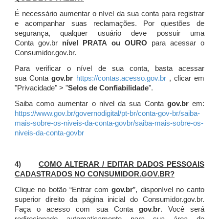
É necessário aumentar o nível da sua conta para registrar
e acompanhar suas reclamações. Por questões de
segurança, qualquer usuário deve possuir uma
Conta gov.br
nível PRATA ou OURO
para acessar o
Consumidor.gov.br.
Para verificar o nível de sua conta, basta acessar
sua Conta
gov.br
https://contas.acesso.gov.br
, clicar em
"Privacidade" > "
Selos de Confiabilidade
".
Saiba como aumentar o nível da sua Conta
gov.br
em:
https://www.gov.br/governodigital/pt-br/conta-gov-br/saiba-
mais-sobre-os-niveis-da-conta-govbr/saiba-mais-sobre-os-
niveis-da-conta-govbr
4)
COMO ALTERAR / EDITAR DADOS PESSOAIS
CADASTRADOS NO CONSUMIDOR.GOV.BR?
Clique no botão “Entrar com
gov.br
”, disponível no canto
superior direito da página inicial do Consumidor.gov.br.
Faça o acesso com sua Conta
gov.br
. Você será