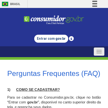
BRASIL
Simplifique!
Comunica BR
Participe
Acesso à informação
Entrar com
gov.br
Legislação
Canais
Toggle
naviga
Perguntas Frequentes (FAQ)
1)
C
OMO SE CADASTRAR?
Para se cadastrar no Consumidor.gov.br, clique no botão
“Entrar com
gov.br
”, disponível no canto superior direito da
tela, e p
reencha seus dados.