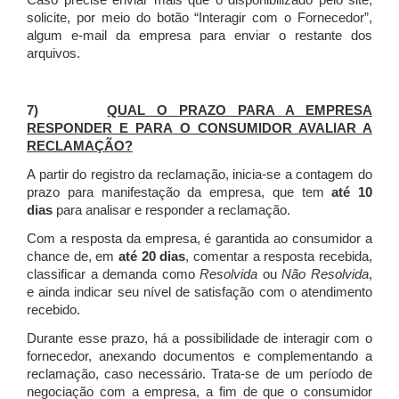
Caso precise enviar mais que o disponibilizado pelo site,
solicite, por meio do botão “Interagir com o Fornecedor”,
algum e-mail da empresa para enviar o restante dos
arquivos.
7)
QUAL O PRAZO PARA A EMPRESA
RESPONDER E PARA O CONSUMIDOR AVALIAR A
RECLAMAÇÃO?
A partir do registro da reclamação, inicia-se a contagem do
prazo para manifestação da empresa, que tem
até 10
dias
para analisar e responder a reclamação.
Com a resposta da empresa, é garantida ao consumidor a
chance de, em
até 20 dias
, comentar a resposta recebida,
classificar a demanda como
Resolvida
ou
Não Resolvida
,
e ainda indicar seu nível de satisfação com o atendimento
recebido.
Durante esse prazo, há a possibilidade de interagir com o
fornecedor, anexando documentos e complementando a
reclamação, caso necessário.
Trata-se de um período de
negociação com a empresa, a fim de que o consumidor