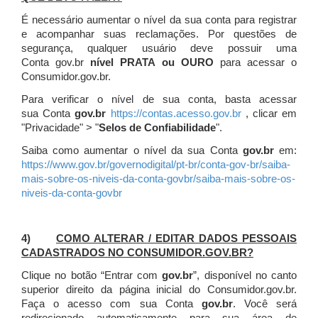
É necessário aumentar o nível da sua conta para registrar
e acompanhar suas reclamações. Por questões de
segurança, qualquer usuário deve possuir uma
Conta gov.br
nível PRATA ou OURO
para acessar o
Consumidor.gov.br.
Para verificar o nível de sua conta, basta acessar
sua Conta
gov.br
https://contas.acesso.gov.br
, clicar em
"Privacidade" > "
Selos de Confiabilidade
".
Saiba como aumentar o nível da sua Conta
gov.br
em:
https://www.gov.br/governodigital/pt-br/conta-gov-br/saiba-
mais-sobre-os-niveis-da-conta-govbr/saiba-mais-sobre-os-
niveis-da-conta-govbr
4)
COMO ALTERAR / EDITAR DADOS PESSOAIS
CADASTRADOS NO CONSUMIDOR.GOV.BR?
Clique no botão “Entrar com
gov.br
”, disponível no canto
superior direito da página inicial do Consumidor.gov.br.
Faça o acesso com sua Conta
gov.br
. Você será