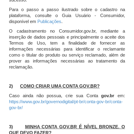
sucesso.
Para o passo a passo ilustrado sobre o cadastro na
plataforma, consulte o Guia Usuário - Consumidor,
disponível em
Publicações
.
O cadastramento no Consumidor.gov.br, mediante a
inserção de dados pessoais e principalmente o aceite dos
Termos de Uso, tem a finalidade de fornecer as
informações necessárias para identificar o reclamante
como o titular do produto ou serviço reclamado, além de
prover as informações necessárias ao tratamento da
reclamação.
2)
COMO CRIAR UMA CONTA GOV.BR?
Caso ainda não possua, crie sua Conta
gov.br
em:
https://www.gov.br/governodigital/pt-br/conta-gov-br/conta-
gov-br/
3)
MINHA CONTA GOV.BR É NÍVEL BRONZE. O
QUE DEVO FAZER?