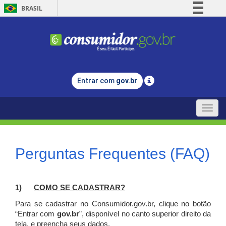
BRASIL
Simplifique!
Comunica BR
Participe
Acesso à informação
Entrar com
gov.br
Legislação
Canais
Toggle
naviga
Perguntas Frequentes (FAQ)
1)
C
OMO SE CADASTRAR?
Para se cadastrar no Consumidor.gov.br, clique no botão
“Entrar com
gov.br
”, disponível no canto superior direito da
tela, e p
reencha seus dados.