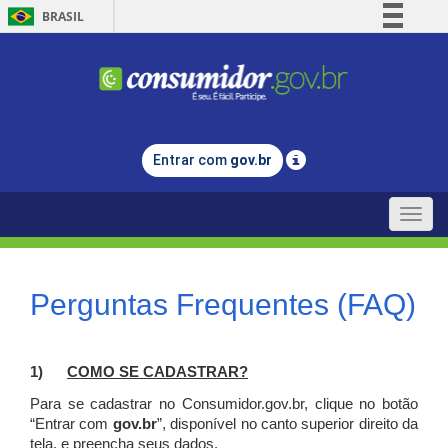
BRASIL
Simplifique!
Comunica BR
Participe
Acesso à informação
Entrar com
gov.br
Legislação
Canais
Toggle
naviga
Perguntas Frequentes (FAQ)
1)
C
OMO SE CADASTRAR?
Para se cadastrar no Consumidor.gov.br, clique no botão
“Entrar com
gov.br
”, disponível no canto superior direito da
tela, e p
reencha seus dados.