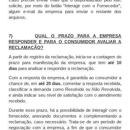
Caso precise enviar mais que o disponibilizado pelo site,
solicite, por meio do botão “Interagir com o Fornecedor”,
algum e-mail da empresa para enviar o restante dos
arquivos.
7)
QUAL O PRAZO PARA A EMPRESA
RESPONDER E PARA O CONSUMIDOR AVALIAR A
RECLAMAÇÃO?
A partir do registro da reclamação, inicia-se a contagem do
prazo para manifestação da empresa, que tem
até 10
dias
para analisar e responder a reclamação.
Com a resposta da empresa, é garantida ao consumidor a
chance de, em
até 20 dias
, comentar a resposta recebida,
classificar a demanda como
Resolvida
ou
Não Resolvida
,
e ainda indicar seu nível de satisfação com o atendimento
recebido.
Durante esse prazo, há a possibilidade de interagir com o
fornecedor, anexando documentos e complementando a
reclamação, caso necessário.
Trata-se de um período de
negociação com a empresa, a fim de que o consumidor