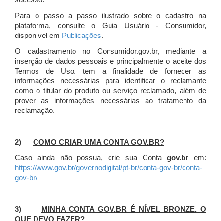
sucesso.
Para o passo a passo ilustrado sobre o cadastro na
plataforma, consulte o Guia Usuário - Consumidor,
disponível em
Publicações
.
O cadastramento no Consumidor.gov.br, mediante a
inserção de dados pessoais e principalmente o aceite dos
Termos de Uso, tem a finalidade de fornecer as
informações necessárias para identificar o reclamante
como o titular do produto ou serviço reclamado, além de
prover as informações necessárias ao tratamento da
reclamação.
2)
COMO CRIAR UMA CONTA GOV.BR?
Caso ainda não possua, crie sua Conta
gov.br
em:
https://www.gov.br/governodigital/pt-br/conta-gov-br/conta-
gov-br/
3)
MINHA CONTA GOV.BR É NÍVEL BRONZE. O
QUE DEVO FAZER?