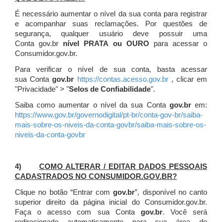
É necessário aumentar o nível da sua conta para registrar
e acompanhar suas reclamações. Por questões de
segurança, qualquer usuário deve possuir uma
Conta gov.br
nível PRATA ou OURO
para acessar o
Consumidor.gov.br.
Para verificar o nível de sua conta, basta acessar
sua Conta
gov.br
https://contas.acesso.gov.br
, clicar em
"Privacidade" > "
Selos de Confiabilidade
".
Saiba como aumentar o nível da sua Conta
gov.br
em:
https://www.gov.br/governodigital/pt-br/conta-gov-br/saiba-
mais-sobre-os-niveis-da-conta-govbr/saiba-mais-sobre-os-
niveis-da-conta-govbr
4)
COMO ALTERAR / EDITAR DADOS PESSOAIS
CADASTRADOS NO CONSUMIDOR.GOV.BR?
Clique no botão “Entrar com
gov.br
”, disponível no canto
superior direito da página inicial do Consumidor.gov.br.
Faça o acesso com sua Conta
gov.br
. Você será