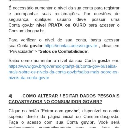
É necessário aumentar o nível da sua conta para registrar
e acompanhar suas reclamações. Por questões de
segurança, qualquer usuário deve possuir uma
Conta gov.br
nível PRATA ou OURO
para acessar o
Consumidor.gov.br.
Para verificar o nível de sua conta, basta acessar
sua Conta
gov.br
https://contas.acesso.gov.br
, clicar em
"Privacidade" > "
Selos de Confiabilidade
".
Saiba como aumentar o nível da sua Conta
gov.br
em:
https://www.gov.br/governodigital/pt-br/conta-gov-br/saiba-
mais-sobre-os-niveis-da-conta-govbr/saiba-mais-sobre-os-
niveis-da-conta-govbr
4)
COMO ALTERAR / EDITAR DADOS PESSOAIS
CADASTRADOS NO CONSUMIDOR.GOV.BR?
Clique no botão “Entrar com
gov.br
”, disponível no canto
superior direito da página inicial do Consumidor.gov.br.
Faça o acesso com sua Conta
gov.br
. Você será