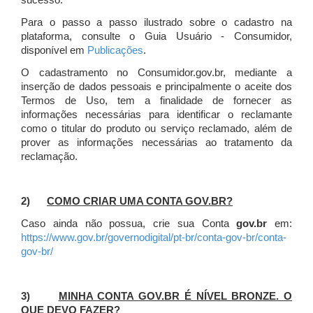
sucesso.
Para o passo a passo ilustrado sobre o cadastro na
plataforma, consulte o Guia Usuário - Consumidor,
disponível em
Publicações
.
O cadastramento no Consumidor.gov.br, mediante a
inserção de dados pessoais e principalmente o aceite dos
Termos de Uso, tem a finalidade de fornecer as
informações necessárias para identificar o reclamante
como o titular do produto ou serviço reclamado, além de
prover as informações necessárias ao tratamento da
reclamação.
2)
COMO CRIAR UMA CONTA GOV.BR?
Caso ainda não possua, crie sua Conta
gov.br
em:
https://www.gov.br/governodigital/pt-br/conta-gov-br/conta-
gov-br/
3)
MINHA CONTA GOV.BR É NÍVEL BRONZE. O
QUE DEVO FAZER?