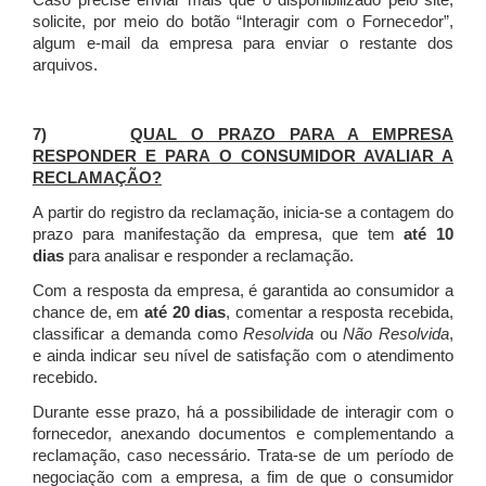
Caso precise enviar mais que o disponibilizado pelo site,
solicite, por meio do botão “Interagir com o Fornecedor”,
algum e-mail da empresa para enviar o restante dos
arquivos.
7)
QUAL O PRAZO PARA A EMPRESA
RESPONDER E PARA O CONSUMIDOR AVALIAR A
RECLAMAÇÃO?
A partir do registro da reclamação, inicia-se a contagem do
prazo para manifestação da empresa, que tem
até 10
dias
para analisar e responder a reclamação.
Com a resposta da empresa, é garantida ao consumidor a
chance de, em
até 20 dias
, comentar a resposta recebida,
classificar a demanda como
Resolvida
ou
Não Resolvida
,
e ainda indicar seu nível de satisfação com o atendimento
recebido.
Durante esse prazo, há a possibilidade de interagir com o
fornecedor, anexando documentos e complementando a
reclamação, caso necessário.
Trata-se de um período de
negociação com a empresa, a fim de que o consumidor