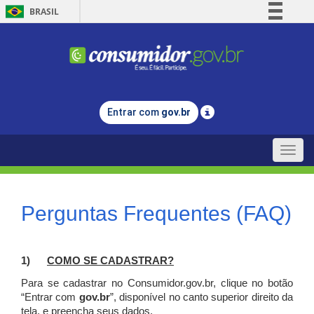
BRASIL
Simplifique!
Comunica BR
Participe
Acesso à informação
Entrar com
gov.br
Legislação
Canais
Toggle
naviga
Perguntas Frequentes (FAQ)
1)
C
OMO SE CADASTRAR?
Para se cadastrar no Consumidor.gov.br, clique no botão
“Entrar com
gov.br
”, disponível no canto superior direito da
tela, e p
reencha seus dados.