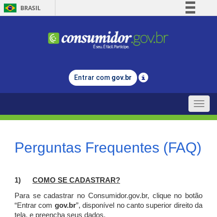
BRASIL
Simplifique!
Comunica BR
Participe
Acesso à informação
Entrar com
gov.br
Legislação
Canais
Toggle
naviga
Perguntas Frequentes (FAQ)
1)
C
OMO SE CADASTRAR?
Para se cadastrar no Consumidor.gov.br, clique no botão
“Entrar com
gov.br
”, disponível no canto superior direito da
tela, e p
reencha seus dados.