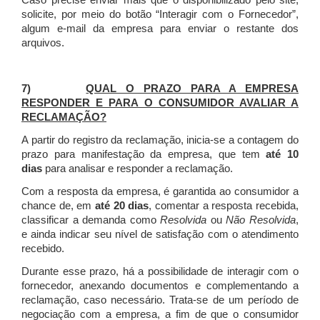
Caso precise enviar mais que o disponibilizado pelo site,
solicite, por meio do botão “Interagir com o Fornecedor”,
algum e-mail da empresa para enviar o restante dos
arquivos.
7)
QUAL O PRAZO PARA A EMPRESA
RESPONDER E PARA O CONSUMIDOR AVALIAR A
RECLAMAÇÃO?
A partir do registro da reclamação, inicia-se a contagem do
prazo para manifestação da empresa, que tem
até 10
dias
para analisar e responder a reclamação.
Com a resposta da empresa, é garantida ao consumidor a
chance de, em
até 20 dias
, comentar a resposta recebida,
classificar a demanda como
Resolvida
ou
Não Resolvida
,
e ainda indicar seu nível de satisfação com o atendimento
recebido.
Durante esse prazo, há a possibilidade de interagir com o
fornecedor, anexando documentos e complementando a
reclamação, caso necessário.
Trata-se de um período de
negociação com a empresa, a fim de que o consumidor