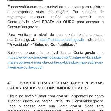
É necessário aumentar o nível da sua conta para registrar
e acompanhar suas reclamações. Por questões de
segurança, qualquer usuário deve possuir uma
Conta gov.br
nível PRATA ou OURO
para acessar o
Consumidor.gov.br.
Para verificar o nível de sua conta, basta acessar
sua Conta
gov.br
https://contas.acesso.gov.br
, clicar em
"Privacidade" > "
Selos de Confiabilidade
".
Saiba como aumentar o nível da sua Conta
gov.br
em:
https://www.gov.br/governodigital/pt-br/conta-gov-br/saiba-
mais-sobre-os-niveis-da-conta-govbr/saiba-mais-sobre-os-
niveis-da-conta-govbr
4)
COMO ALTERAR / EDITAR DADOS PESSOAIS
CADASTRADOS NO CONSUMIDOR.GOV.BR?
Clique no botão “Entrar com
gov.br
”, disponível no canto
superior direito da página inicial do Consumidor.gov.br.
Faça o acesso com sua Conta
gov.br
. Você será