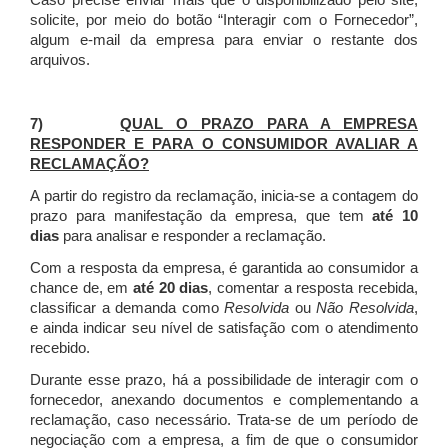
Caso precise enviar mais que o disponibilizado pelo site,
solicite, por meio do botão “Interagir com o Fornecedor”,
algum e-mail da empresa para enviar o restante dos
arquivos.
7)
QUAL O PRAZO PARA A EMPRESA
RESPONDER E PARA O CONSUMIDOR AVALIAR A
RECLAMAÇÃO?
A partir do registro da reclamação, inicia-se a contagem do
prazo para manifestação da empresa, que tem
até 10
dias
para analisar e responder a reclamação.
Com a resposta da empresa, é garantida ao consumidor a
chance de, em
até 20 dias
, comentar a resposta recebida,
classificar a demanda como
Resolvida
ou
Não Resolvida
,
e ainda indicar seu nível de satisfação com o atendimento
recebido.
Durante esse prazo, há a possibilidade de interagir com o
fornecedor, anexando documentos e complementando a
reclamação, caso necessário.
Trata-se de um período de
negociação com a empresa, a fim de que o consumidor