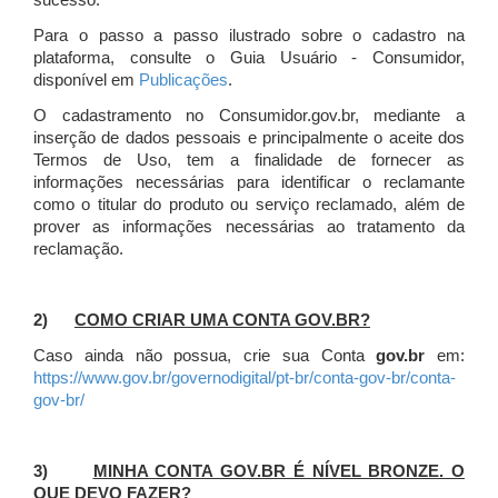
sucesso.
Para o passo a passo ilustrado sobre o cadastro na
plataforma, consulte o Guia Usuário - Consumidor,
disponível em
Publicações
.
O cadastramento no Consumidor.gov.br, mediante a
inserção de dados pessoais e principalmente o aceite dos
Termos de Uso, tem a finalidade de fornecer as
informações necessárias para identificar o reclamante
como o titular do produto ou serviço reclamado, além de
prover as informações necessárias ao tratamento da
reclamação.
2)
COMO CRIAR UMA CONTA GOV.BR?
Caso ainda não possua, crie sua Conta
gov.br
em:
https://www.gov.br/governodigital/pt-br/conta-gov-br/conta-
gov-br/
3)
MINHA CONTA GOV.BR É NÍVEL BRONZE. O
QUE DEVO FAZER?