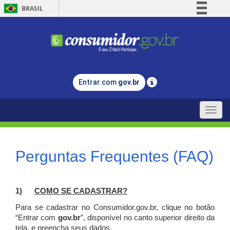
BRASIL
Simplifique!
Comunica BR
Participe
Acesso à informação
Entrar com
gov.br
Legislação
Canais
Toggle
naviga
Perguntas Frequentes (FAQ)
1)
C
OMO SE CADASTRAR?
Para se cadastrar no Consumidor.gov.br, clique no botão
“Entrar com
gov.br
”, disponível no canto superior direito da
tela, e p
reencha seus dados.