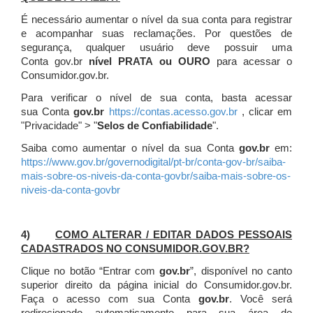
É necessário aumentar o nível da sua conta para registrar
e acompanhar suas reclamações. Por questões de
segurança, qualquer usuário deve possuir uma
Conta gov.br
nível PRATA ou OURO
para acessar o
Consumidor.gov.br.
Para verificar o nível de sua conta, basta acessar
sua Conta
gov.br
https://contas.acesso.gov.br
, clicar em
"Privacidade" > "
Selos de Confiabilidade
".
Saiba como aumentar o nível da sua Conta
gov.br
em:
https://www.gov.br/governodigital/pt-br/conta-gov-br/saiba-
mais-sobre-os-niveis-da-conta-govbr/saiba-mais-sobre-os-
niveis-da-conta-govbr
4)
COMO ALTERAR / EDITAR DADOS PESSOAIS
CADASTRADOS NO CONSUMIDOR.GOV.BR?
Clique no botão “Entrar com
gov.br
”, disponível no canto
superior direito da página inicial do Consumidor.gov.br.
Faça o acesso com sua Conta
gov.br
. Você será