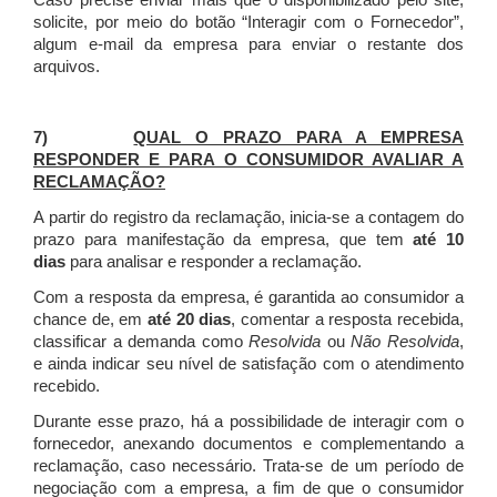
Caso precise enviar mais que o disponibilizado pelo site,
solicite, por meio do botão “Interagir com o Fornecedor”,
algum e-mail da empresa para enviar o restante dos
arquivos.
7)
QUAL O PRAZO PARA A EMPRESA
RESPONDER E PARA O CONSUMIDOR AVALIAR A
RECLAMAÇÃO?
A partir do registro da reclamação, inicia-se a contagem do
prazo para manifestação da empresa, que tem
até 10
dias
para analisar e responder a reclamação.
Com a resposta da empresa, é garantida ao consumidor a
chance de, em
até 20 dias
, comentar a resposta recebida,
classificar a demanda como
Resolvida
ou
Não Resolvida
,
e ainda indicar seu nível de satisfação com o atendimento
recebido.
Durante esse prazo, há a possibilidade de interagir com o
fornecedor, anexando documentos e complementando a
reclamação, caso necessário.
Trata-se de um período de
negociação com a empresa, a fim de que o consumidor