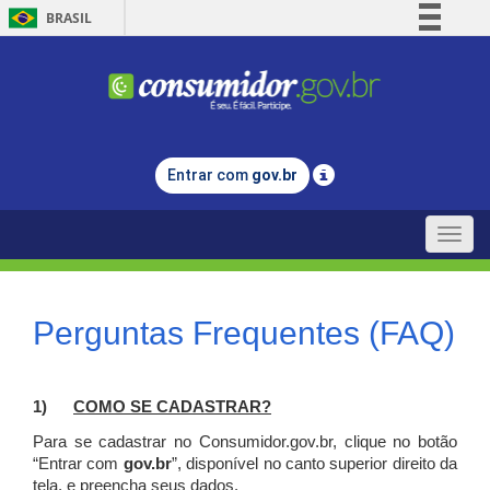
BRASIL
Simplifique!
Comunica BR
Participe
Acesso à informação
Entrar com
gov.br
Legislação
Canais
Toggle
naviga
Perguntas Frequentes (FAQ)
1)
C
OMO SE CADASTRAR?
Para se cadastrar no Consumidor.gov.br, clique no botão
“Entrar com
gov.br
”, disponível no canto superior direito da
tela, e p
reencha seus dados.