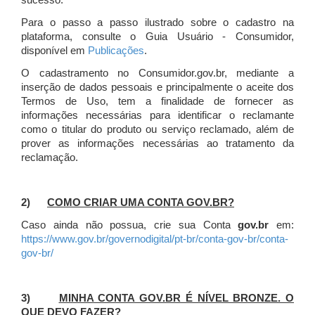
sucesso.
Para o passo a passo ilustrado sobre o cadastro na
plataforma, consulte o Guia Usuário - Consumidor,
disponível em
Publicações
.
O cadastramento no Consumidor.gov.br, mediante a
inserção de dados pessoais e principalmente o aceite dos
Termos de Uso, tem a finalidade de fornecer as
informações necessárias para identificar o reclamante
como o titular do produto ou serviço reclamado, além de
prover as informações necessárias ao tratamento da
reclamação.
2)
COMO CRIAR UMA CONTA GOV.BR?
Caso ainda não possua, crie sua Conta
gov.br
em:
https://www.gov.br/governodigital/pt-br/conta-gov-br/conta-
gov-br/
3)
MINHA CONTA GOV.BR É NÍVEL BRONZE. O
QUE DEVO FAZER?