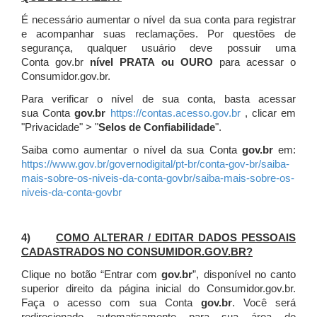
É necessário aumentar o nível da sua conta para registrar
e acompanhar suas reclamações. Por questões de
segurança, qualquer usuário deve possuir uma
Conta gov.br
nível PRATA ou OURO
para acessar o
Consumidor.gov.br.
Para verificar o nível de sua conta, basta acessar
sua Conta
gov.br
https://contas.acesso.gov.br
, clicar em
"Privacidade" > "
Selos de Confiabilidade
".
Saiba como aumentar o nível da sua Conta
gov.br
em:
https://www.gov.br/governodigital/pt-br/conta-gov-br/saiba-
mais-sobre-os-niveis-da-conta-govbr/saiba-mais-sobre-os-
niveis-da-conta-govbr
4)
COMO ALTERAR / EDITAR DADOS PESSOAIS
CADASTRADOS NO CONSUMIDOR.GOV.BR?
Clique no botão “Entrar com
gov.br
”, disponível no canto
superior direito da página inicial do Consumidor.gov.br.
Faça o acesso com sua Conta
gov.br
. Você será