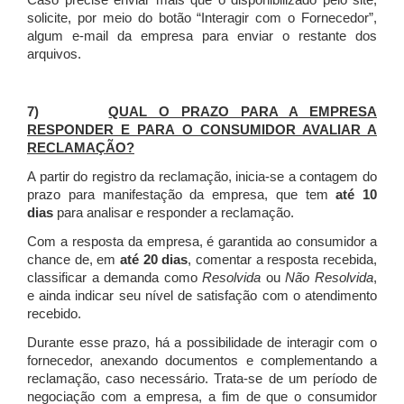
Caso precise enviar mais que o disponibilizado pelo site,
solicite, por meio do botão “Interagir com o Fornecedor”,
algum e-mail da empresa para enviar o restante dos
arquivos.
7)
QUAL O PRAZO PARA A EMPRESA
RESPONDER E PARA O CONSUMIDOR AVALIAR A
RECLAMAÇÃO?
A partir do registro da reclamação, inicia-se a contagem do
prazo para manifestação da empresa, que tem
até 10
dias
para analisar e responder a reclamação.
Com a resposta da empresa, é garantida ao consumidor a
chance de, em
até 20 dias
, comentar a resposta recebida,
classificar a demanda como
Resolvida
ou
Não Resolvida
,
e ainda indicar seu nível de satisfação com o atendimento
recebido.
Durante esse prazo, há a possibilidade de interagir com o
fornecedor, anexando documentos e complementando a
reclamação, caso necessário.
Trata-se de um período de
negociação com a empresa, a fim de que o consumidor