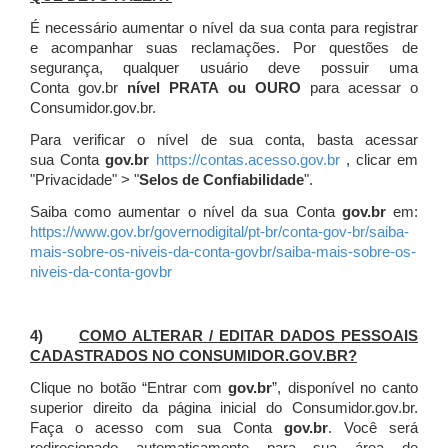
É necessário aumentar o nível da sua conta para registrar
e acompanhar suas reclamações. Por questões de
segurança, qualquer usuário deve possuir uma
Conta gov.br
nível PRATA ou OURO
para acessar o
Consumidor.gov.br.
Para verificar o nível de sua conta, basta acessar
sua Conta
gov.br
https://contas.acesso.gov.br
, clicar em
"Privacidade" > "
Selos de Confiabilidade
".
Saiba como aumentar o nível da sua Conta
gov.br
em:
https://www.gov.br/governodigital/pt-br/conta-gov-br/saiba-
mais-sobre-os-niveis-da-conta-govbr/saiba-mais-sobre-os-
niveis-da-conta-govbr
4)
COMO ALTERAR / EDITAR DADOS PESSOAIS
CADASTRADOS NO CONSUMIDOR.GOV.BR?
Clique no botão “Entrar com
gov.br
”, disponível no canto
superior direito da página inicial do Consumidor.gov.br.
Faça o acesso com sua Conta
gov.br
. Você será