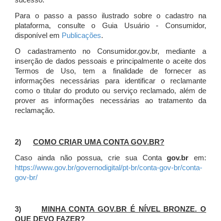
sucesso.
Para o passo a passo ilustrado sobre o cadastro na
plataforma, consulte o Guia Usuário - Consumidor,
disponível em
Publicações
.
O cadastramento no Consumidor.gov.br, mediante a
inserção de dados pessoais e principalmente o aceite dos
Termos de Uso, tem a finalidade de fornecer as
informações necessárias para identificar o reclamante
como o titular do produto ou serviço reclamado, além de
prover as informações necessárias ao tratamento da
reclamação.
2)
COMO CRIAR UMA CONTA GOV.BR?
Caso ainda não possua, crie sua Conta
gov.br
em:
https://www.gov.br/governodigital/pt-br/conta-gov-br/conta-
gov-br/
3)
MINHA CONTA GOV.BR É NÍVEL BRONZE. O
QUE DEVO FAZER?