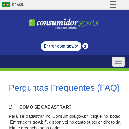
BRASIL
Simplifique!
Comunica BR
Participe
Acesso à informação
Entrar com
gov.br
Legislação
Canais
Toggle
naviga
Perguntas Frequentes (FAQ)
1)
C
OMO SE CADASTRAR?
Para se cadastrar no Consumidor.gov.br, clique no botão
“Entrar com
gov.br
”, disponível no canto superior direito da
tela, e p
reencha seus dados.