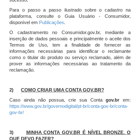
sucesso.
Para o passo a passo ilustrado sobre o cadastro na
plataforma, consulte o Guia Usuário - Consumidor,
disponível em
Publicações
.
O cadastramento no Consumidor.gov.br, mediante a
inserção de dados pessoais e principalmente o aceite dos
Termos de Uso, tem a finalidade de fornecer as
informações necessárias para identificar o reclamante
como o titular do produto ou serviço reclamado, além de
prover as informações necessárias ao tratamento da
reclamação.
2)
COMO CRIAR UMA CONTA GOV.BR?
Caso ainda não possua, crie sua Conta
gov.br
em:
https://www.gov.br/governodigital/pt-br/conta-gov-br/conta-
gov-br/
3)
MINHA CONTA GOV.BR É NÍVEL BRONZE. O
QUE DEVO FAZER?