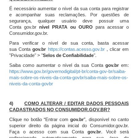
É necessário aumentar o nível da sua conta para registrar
e acompanhar suas reclamações. Por questões de
segurança, qualquer usuário deve possuir uma
Conta gov.br
nível PRATA ou OURO
para acessar o
Consumidor.gov.br.
Para verificar o nível de sua conta, basta acessar
sua Conta
gov.br
https://contas.acesso.gov.br
, clicar em
"Privacidade" > "
Selos de Confiabilidade
".
Saiba como aumentar o nível da sua Conta
gov.br
em:
https://www.gov.br/governodigital/pt-br/conta-gov-br/saiba-
mais-sobre-os-niveis-da-conta-govbr/saiba-mais-sobre-os-
niveis-da-conta-govbr
4)
COMO ALTERAR / EDITAR DADOS PESSOAIS
CADASTRADOS NO CONSUMIDOR.GOV.BR?
Clique no botão “Entrar com
gov.br
”, disponível no canto
superior direito da página inicial do Consumidor.gov.br.
Faça o acesso com sua Conta
gov.br
. Você será