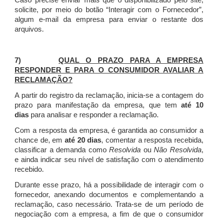
Caso precise enviar mais que o disponibilizado pelo site,
solicite, por meio do botão “Interagir com o Fornecedor”,
algum e-mail da empresa para enviar o restante dos
arquivos.
7)
QUAL O PRAZO PARA A EMPRESA
RESPONDER E PARA O CONSUMIDOR AVALIAR A
RECLAMAÇÃO?
A partir do registro da reclamação, inicia-se a contagem do
prazo para manifestação da empresa, que tem
até 10
dias
para analisar e responder a reclamação.
Com a resposta da empresa, é garantida ao consumidor a
chance de, em
até 20 dias
, comentar a resposta recebida,
classificar a demanda como
Resolvida
ou
Não Resolvida
,
e ainda indicar seu nível de satisfação com o atendimento
recebido.
Durante esse prazo, há a possibilidade de interagir com o
fornecedor, anexando documentos e complementando a
reclamação, caso necessário.
Trata-se de um período de
negociação com a empresa, a fim de que o consumidor