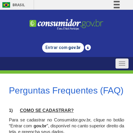
BRASIL
Simplifique!
Comunica BR
Participe
Acesso à informação
Entrar com
gov.br
Legislação
Canais
Toggle
naviga
Perguntas Frequentes (FAQ)
1)
C
OMO SE CADASTRAR?
Para se cadastrar no Consumidor.gov.br, clique no botão
“Entrar com
gov.br
”, disponível no canto superior direito da
tela, e p
reencha seus dados.