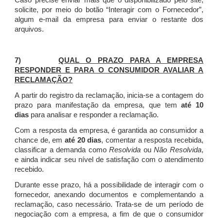
Caso precise enviar mais que o disponibilizado pelo site,
solicite, por meio do botão “Interagir com o Fornecedor”,
algum e-mail da empresa para enviar o restante dos
arquivos.
7)
QUAL O PRAZO PARA A EMPRESA
RESPONDER E PARA O CONSUMIDOR AVALIAR A
RECLAMAÇÃO?
A partir do registro da reclamação, inicia-se a contagem do
prazo para manifestação da empresa, que tem
até 10
dias
para analisar e responder a reclamação.
Com a resposta da empresa, é garantida ao consumidor a
chance de, em
até 20 dias
, comentar a resposta recebida,
classificar a demanda como
Resolvida
ou
Não Resolvida
,
e ainda indicar seu nível de satisfação com o atendimento
recebido.
Durante esse prazo, há a possibilidade de interagir com o
fornecedor, anexando documentos e complementando a
reclamação, caso necessário.
Trata-se de um período de
negociação com a empresa, a fim de que o consumidor