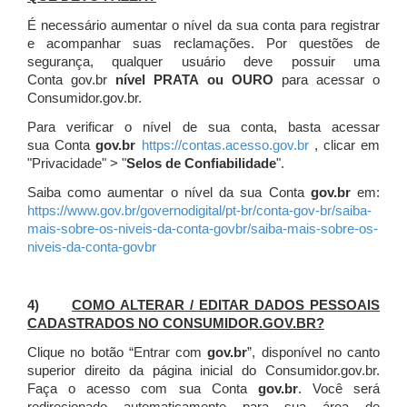
É necessário aumentar o nível da sua conta para registrar
e acompanhar suas reclamações. Por questões de
segurança, qualquer usuário deve possuir uma
Conta gov.br
nível PRATA ou OURO
para acessar o
Consumidor.gov.br.
Para verificar o nível de sua conta, basta acessar
sua Conta
gov.br
https://contas.acesso.gov.br
, clicar em
"Privacidade" > "
Selos de Confiabilidade
".
Saiba como aumentar o nível da sua Conta
gov.br
em:
https://www.gov.br/governodigital/pt-br/conta-gov-br/saiba-
mais-sobre-os-niveis-da-conta-govbr/saiba-mais-sobre-os-
niveis-da-conta-govbr
4)
COMO ALTERAR / EDITAR DADOS PESSOAIS
CADASTRADOS NO CONSUMIDOR.GOV.BR?
Clique no botão “Entrar com
gov.br
”, disponível no canto
superior direito da página inicial do Consumidor.gov.br.
Faça o acesso com sua Conta
gov.br
. Você será