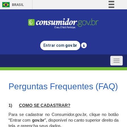
BRASIL
Simplifique!
Comunica BR
Participe
Acesso à informação
Entrar com
gov.br
Legislação
Canais
Toggle
naviga
Perguntas Frequentes (FAQ)
1)
C
OMO SE CADASTRAR?
Para se cadastrar no Consumidor.gov.br, clique no botão
“Entrar com
gov.br
”, disponível no canto superior direito da
tela, e p
reencha seus dados.