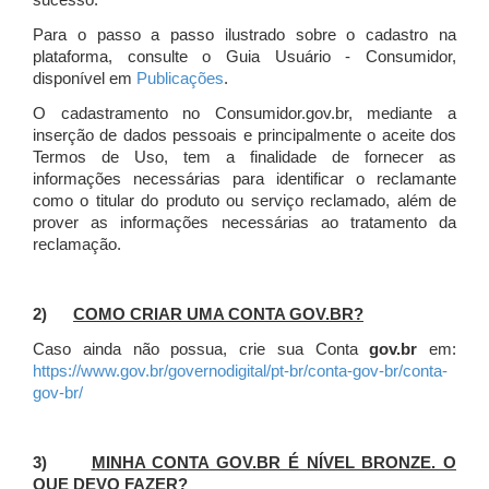
sucesso.
Para o passo a passo ilustrado sobre o cadastro na
plataforma, consulte o Guia Usuário - Consumidor,
disponível em
Publicações
.
O cadastramento no Consumidor.gov.br, mediante a
inserção de dados pessoais e principalmente o aceite dos
Termos de Uso, tem a finalidade de fornecer as
informações necessárias para identificar o reclamante
como o titular do produto ou serviço reclamado, além de
prover as informações necessárias ao tratamento da
reclamação.
2)
COMO CRIAR UMA CONTA GOV.BR?
Caso ainda não possua, crie sua Conta
gov.br
em:
https://www.gov.br/governodigital/pt-br/conta-gov-br/conta-
gov-br/
3)
MINHA CONTA GOV.BR É NÍVEL BRONZE. O
QUE DEVO FAZER?