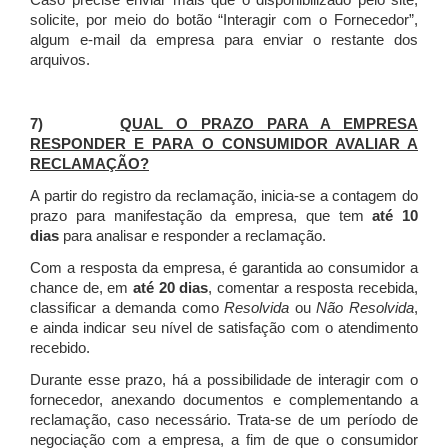
Caso precise enviar mais que o disponibilizado pelo site,
solicite, por meio do botão “Interagir com o Fornecedor”,
algum e-mail da empresa para enviar o restante dos
arquivos.
7)
QUAL O PRAZO PARA A EMPRESA
RESPONDER E PARA O CONSUMIDOR AVALIAR A
RECLAMAÇÃO?
A partir do registro da reclamação, inicia-se a contagem do
prazo para manifestação da empresa, que tem
até 10
dias
para analisar e responder a reclamação.
Com a resposta da empresa, é garantida ao consumidor a
chance de, em
até 20 dias
, comentar a resposta recebida,
classificar a demanda como
Resolvida
ou
Não Resolvida
,
e ainda indicar seu nível de satisfação com o atendimento
recebido.
Durante esse prazo, há a possibilidade de interagir com o
fornecedor, anexando documentos e complementando a
reclamação, caso necessário.
Trata-se de um período de
negociação com a empresa, a fim de que o consumidor