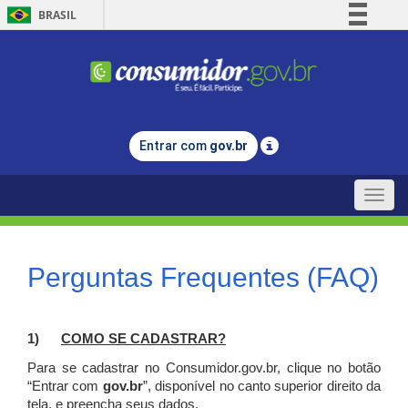
BRASIL
Simplifique!
Comunica BR
Participe
Acesso à informação
Entrar com
gov.br
Legislação
Canais
Toggle
naviga
Perguntas Frequentes (FAQ)
1)
C
OMO SE CADASTRAR?
Para se cadastrar no Consumidor.gov.br, clique no botão
“Entrar com
gov.br
”, disponível no canto superior direito da
tela, e p
reencha seus dados.