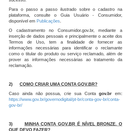
sucesso.
Para o passo a passo ilustrado sobre o cadastro na
plataforma, consulte o Guia Usuário - Consumidor,
disponível em
Publicações
.
O cadastramento no Consumidor.gov.br, mediante a
inserção de dados pessoais e principalmente o aceite dos
Termos de Uso, tem a finalidade de fornecer as
informações necessárias para identificar o reclamante
como o titular do produto ou serviço reclamado, além de
prover as informações necessárias ao tratamento da
reclamação.
2)
COMO CRIAR UMA CONTA GOV.BR?
Caso ainda não possua, crie sua Conta
gov.br
em:
https://www.gov.br/governodigital/pt-br/conta-gov-br/conta-
gov-br/
3)
MINHA CONTA GOV.BR É NÍVEL BRONZE. O
QUE DEVO FAZER?