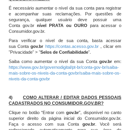
É necessário aumentar o nível da sua conta para registrar
e acompanhar suas reclamações. Por questões de
segurança, qualquer usuário deve possuir uma
Conta gov.br
nível PRATA ou OURO
para acessar o
Consumidor.gov.br.
Para verificar o nível de sua conta, basta acessar
sua Conta
gov.br
https://contas.acesso.gov.br
, clicar em
"Privacidade" > "
Selos de Confiabilidade
".
Saiba como aumentar o nível da sua Conta
gov.br
em:
https://www.gov.br/governodigital/pt-br/conta-gov-br/saiba-
mais-sobre-os-niveis-da-conta-govbr/saiba-mais-sobre-os-
niveis-da-conta-govbr
4)
COMO ALTERAR / EDITAR DADOS PESSOAIS
CADASTRADOS NO CONSUMIDOR.GOV.BR?
Clique no botão “Entrar com
gov.br
”, disponível no canto
superior direito da página inicial do Consumidor.gov.br.
Faça o acesso com sua Conta
gov.br
. Você será