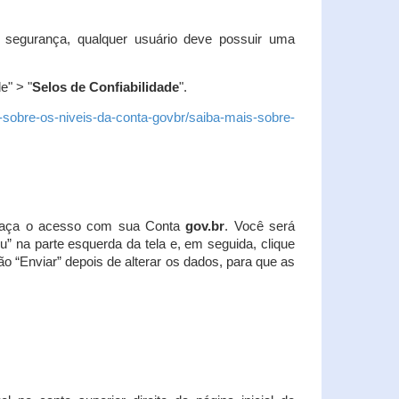
 segurança, qualquer usuário deve possuir uma
e" > "
Selos de Confiabilidade
".
s-sobre-os-niveis-da-conta-govbr/saiba-mais-sobre-
r. Faça o acesso com sua Conta
gov.br
. Você será
u” na parte esquerda da tela e, em seguida, clique
ão “Enviar” depois de alterar os dados, para que as