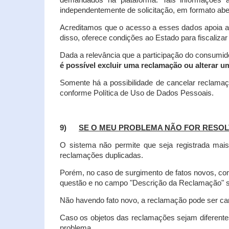
demandados na plataforma. Tais informações a
independentemente de solicitação, em formato abe
Acreditamos que o acesso a esses dados apoia a
disso, oferece condições ao Estado para fiscaliza
Dada a relevância que a participação do consumi
é possível excluir uma reclamação ou alterar u
Somente há a possibilidade de cancelar reclama
conforme Política de Uso de Dados Pessoais.
9)
SE O MEU PROBLEMA NÃO FOR RESOL
O sistema não permite que seja registrada ma
reclamações duplicadas.
Porém, no caso de surgimento de fatos novos, 
questão e no campo "Descrição da Reclamação" sej
Não havendo fato novo, a reclamação pode ser can
Caso os objetos das reclamações sejam diferent
problema.