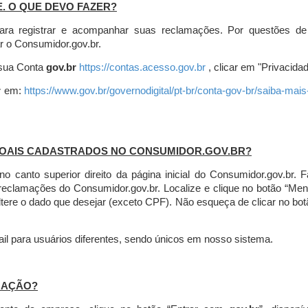
E. O QUE DEVO FAZER?
ara registrar e acompanhar suas reclamações. Por questões de
r o Consumidor.gov.br.
r sua Conta
gov.br
https://contas.acesso.gov.br
, clicar em "Privacidad
r
em:
https://www.gov.br/governodigital/pt-br/conta-gov-br/saiba-mai
SOAIS CADASTRADOS NO CONSUMIDOR.GOV.BR?
l no canto superior direito da página inicial do Consumidor.gov.b
 reclamações do Consumidor.gov.br.
Localize e clique no botão “Men
altere o dado que desejar (exceto CPF). Não esqueça de clicar no bot
l para usuários diferentes, sendo únicos em nosso sistema.
MAÇÃO?