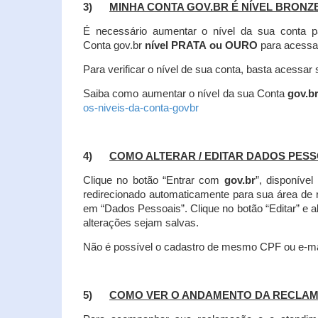
3)
MINHA CONTA GOV.BR É NÍVEL BRONZ
É necessário aumentar o nível da sua conta p
Conta gov.br
nível PRATA ou OURO
para acessa
Para verificar o nível de sua conta, basta acessa
Saiba como aumentar o nível da sua Conta
gov.b
os-niveis-da-conta-govbr
4)
COMO ALTERAR / EDITAR DADOS PES
Clique no botão “Entrar com
gov.br
”, disponíve
redirecionado automaticamente para sua área de
em “Dados Pessoais”.
Clique no botão “Editar” e 
alterações sejam salvas.
Não é possível o cadastro de mesmo CPF ou e-mai
5)
COMO VER O ANDAMENTO DA RECLA