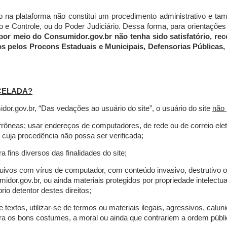
do na plataforma não constitui um procedimento administrativo e 
 Controle, ou do Poder Judiciário. Dessa forma, para orientações a
por meio do Consumidor.gov.br não tenha sido satisfatório, 
os pelos Procons Estaduais e Municipais, Defensorias Públicas, 
.
CELADA?
r.gov.br, “Das vedações ao usuário do site”, o usuário do site
não 
errôneas; usar endereços de computadores, de rede ou de correio ele
 cuja procedência não possa ser verificada;
a fins diversos das finalidades do site;
rquivos com vírus de computador, com conteúdo invasivo, destrutivo
idor.gov.br, ou ainda materiais protegidos por propriedade intelectu
io detentor destes direitos;
extos, utilizar-se de termos ou materiais ilegais, agressivos, calun
tra os bons costumes, a moral ou ainda que contrariem a ordem públi