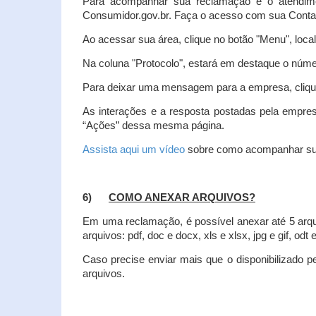
Para acompanhar sua reclamação e o atendim
Consumidor.gov.br. Faça o acesso com sua Cont
Ao acessar sua área, clique no botão "Menu", loca
Na coluna "Protocolo", estará em destaque o númer
Para deixar uma mensagem para a empresa, clique
As interações e a resposta postadas pela empres
“Ações” dessa mesma página.
Assista aqui um vídeo
sobre como acompanhar su
6)
COMO ANEXAR ARQUIVOS?
Em uma reclamação, é possível anexar até 5 arq
arquivos: pdf, doc e docx, xls e xlsx, jpg e gif, odt
Caso precise enviar mais que o disponibilizado pe
arquivos.