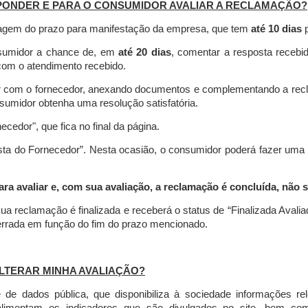
PONDER E PARA O CONSUMIDOR AVALIAR A RECLAMAÇÃO?
contagem do prazo para manifestação da empresa, que tem
até 10 dias
p
nsumidor a chance de, em
até 20 dias
, comentar a resposta recebi
o com o atendimento recebido.
agir com o fornecedor, anexando documentos e complementando a re
umidor obtenha uma resolução satisfatória.
necedor", que fica no final da página.
osta do Fornecedor”. Nesta ocasião, o consumidor poderá fazer uma
 avaliar e, com sua avaliação, a reclamação é concluída, não s
ua reclamação é finalizada
e receberá o status de “Finalizada Avali
cerrada em função do fim do prazo mencionado.
LTERAR MINHA AVALIAÇÃO?
e dados pública, que disponibiliza à sociedade informações r