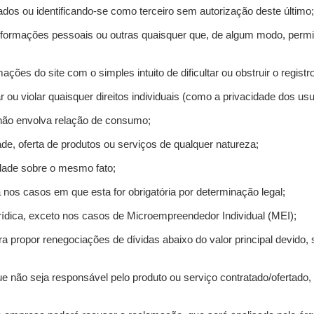
ados ou identificando-se como terceiro sem autorização deste último;
informações pessoais ou outras quaisquer que, de algum modo, permi
mações do site com o simples intuito de dificultar ou obstruir o regis
r ou violar quaisquer direitos individuais (como a privacidade dos us
 não envolva relação de consumo;
de, oferta de produtos ou serviços de qualquer natureza;
idade sobre o mesmo fato;
a nos casos em que esta for obrigatória por determinação legal;
ídica, exceto nos casos de Microempreendedor Individual (MEI);
ra propor renegociações de dívidas abaixo do valor principal devido, 
e não seja responsável pelo produto ou serviço contratado/ofertado