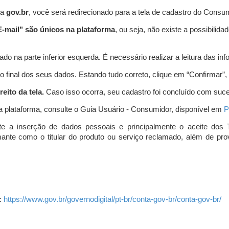
ta
gov.br
, você será redirecionado para a tela de cadastro do Consum
-mail" são únicos na plataforma
, ou seja, não existe a possibil
do na parte inferior esquerda. É necessário realizar a leitura das info
o final dos seus dados. Estando tudo correto, clique em “Confirmar”, no
eito da tela.
Caso isso ocorra, seu cadastro foi concluído com suc
a plataforma, consulte o Guia Usuário - Consumidor, disponível em
P
e a inserção de dados pessoais e principalmente o aceite dos 
amante como o titular do produto ou serviço reclamado, além de pr
:
https://www.gov.br/governodigital/pt-br/conta-gov-br/conta-gov-br/