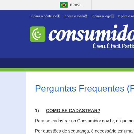
BRASIL
Ir para o conteúdo
1
Ir para o menu
2
Ir para o login
3
Ir para o r
Perguntas Frequentes (
1)
C
OMO SE CADASTRAR?
Para se cadastrar no Consumidor.gov.br, clique n
Por questões de segurança, é necessário ter uma