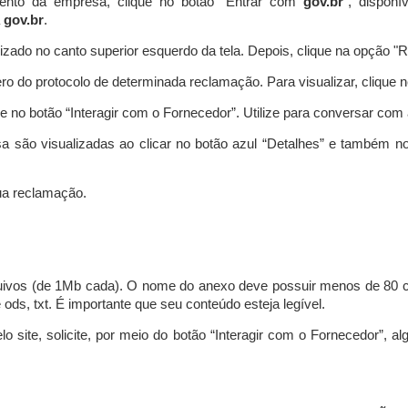
ento da empresa, clique no botão “Entrar com
gov.br
”, disponí
a
gov.br
.
lizado no canto superior esquerdo da tela. Depois, clique na opção 
o do protocolo de determinada reclamação. Para visualizar, clique 
 no botão “Interagir com o Fornecedor”. Utilize para conversar co
a são visualizadas ao clicar no botão azul “Detalhes” e também no
a reclamação.
uivos (de 1Mb cada). O nome do anexo deve possuir menos de 80 ca
 e ods, txt. É importante que seu conteúdo esteja legível.
lo site, solicite, por meio do botão “Interagir com o Fornecedor”, 