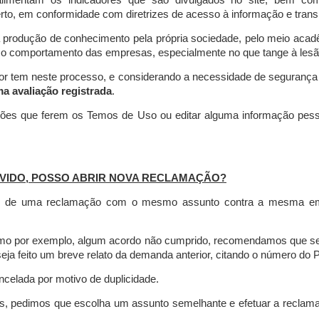
limentam os indicadores que são divulgados no site, bem com
rto, em conformidade com diretrizes de acesso à informação e transp
 produção de conhecimento pela própria sociedade, pelo meio aca
r o comportamento das empresas, especialmente no que tange à lesão 
dor tem neste processo, e considerando a necessidade de seguranç
ma avaliação registrada
.
ções que ferem os Temos de Uso ou editar alguma informação pess
VIDO, POSSO ABRIR NOVA RECLAMAÇÃO?
is de uma reclamação com o mesmo assunto contra a mesma empr
como por exemplo, algum acordo não cumprido, recomendamos que s
a feito um breve relato da demanda anterior, citando o número do 
celada por motivo de duplicidade.
es, pedimos que escolha um assunto semelhante e efetuar a reclam