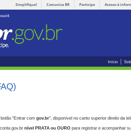
Simplifique!
Comunica BR
Participe
Acesso à infor
odapé
4
Início
Sob
FAQ)
o botão “Entrar com
gov.br
”, disponível no canto superior direito da tel
 conta gov.br
nível PRATA ou OURO
para registrar e acompanhar s