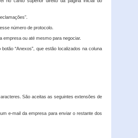
vel no canto superior direito da página inicial do
"Reclamações".
nesse número de protocolo.
m a empresa ou até mesmo para negociar.
 botão “Anexos”, que estão localizados na coluna
racteres. São aceitas as seguintes extensões de
algum e-mail da empresa para enviar o restante dos