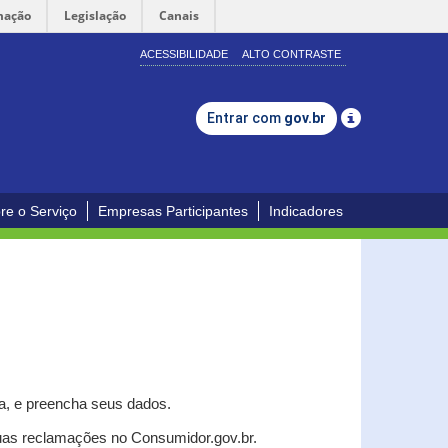
mação
Legislação
Canais
ACESSIBILIDADE
ALTO CONTRASTE
Entrar com
gov.br
re o Serviço
Empresas Participantes
Indicadores
a, e p
reencha seus dados.
uas reclamações no Consumidor.gov.br.