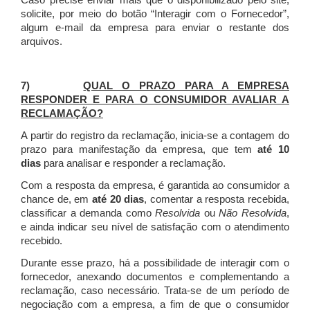
Caso precise enviar mais que o disponibilizado pelo site,
solicite, por meio do botão “Interagir com o Fornecedor”,
algum e-mail da empresa para enviar o restante dos
arquivos.
7)
QUAL O PRAZO PARA A EMPRESA
RESPONDER E PARA O CONSUMIDOR AVALIAR A
RECLAMAÇÃO?
A partir do registro da reclamação, inicia-se a contagem do
prazo para manifestação da empresa, que tem
até 10
dias
para analisar e responder a reclamação.
Com a resposta da empresa, é garantida ao consumidor a
chance de, em
até 20 dias
, comentar a resposta recebida,
classificar a demanda como
Resolvida
ou
Não Resolvida
,
e ainda indicar seu nível de satisfação com o atendimento
recebido.
Durante esse prazo, há a possibilidade de interagir com o
fornecedor, anexando documentos e complementando a
reclamação, caso necessário.
Trata-se de um período de
negociação com a empresa, a fim de que o consumidor