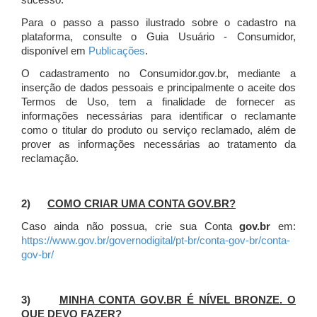
sucesso.
Para o passo a passo ilustrado sobre o cadastro na
plataforma, consulte o Guia Usuário - Consumidor,
disponível em
Publicações
.
O cadastramento no Consumidor.gov.br, mediante a
inserção de dados pessoais e principalmente o aceite dos
Termos de Uso, tem a finalidade de fornecer as
informações necessárias para identificar o reclamante
como o titular do produto ou serviço reclamado, além de
prover as informações necessárias ao tratamento da
reclamação.
2)
COMO CRIAR UMA CONTA GOV.BR?
Caso ainda não possua, crie sua Conta
gov.br
em:
https://www.gov.br/governodigital/pt-br/conta-gov-br/conta-
gov-br/
3)
MINHA CONTA GOV.BR É NÍVEL BRONZE. O
QUE DEVO FAZER?