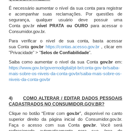
É necessário aumentar o nível da sua conta para registrar
e acompanhar suas reclamações. Por questões de
segurança, qualquer usuário deve possuir uma
Conta gov.br
nível PRATA ou OURO
para acessar o
Consumidor.gov.br.
Para verificar o nível de sua conta, basta acessar
sua Conta
gov.br
https://contas.acesso.gov.br
, clicar em
"Privacidade" > "
Selos de Confiabilidade
".
Saiba como aumentar o nível da sua Conta
gov.br
em:
https://www.gov.br/governodigital/pt-br/conta-gov-br/saiba-
mais-sobre-os-niveis-da-conta-govbr/saiba-mais-sobre-os-
niveis-da-conta-govbr
4)
COMO ALTERAR / EDITAR DADOS PESSOAIS
CADASTRADOS NO CONSUMIDOR.GOV.BR?
Clique no botão “Entrar com
gov.br
”, disponível no canto
superior direito da página inicial do Consumidor.gov.br.
Faça o acesso com sua Conta
gov.br
. Você será