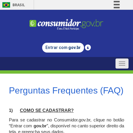
BRASIL
Simplifique!
Comunica BR
Participe
Acesso à informação
Entrar com
gov.br
Legislação
Canais
Toggle
naviga
Perguntas Frequentes (FAQ)
1)
C
OMO SE CADASTRAR?
Para se cadastrar no Consumidor.gov.br, clique no botão
“Entrar com
gov.br
”, disponível no canto superior direito da
tela, e p
reencha seus dados.