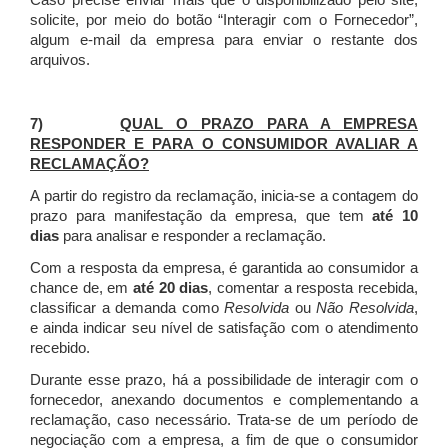
Caso precise enviar mais que o disponibilizado pelo site,
solicite, por meio do botão “Interagir com o Fornecedor”,
algum e-mail da empresa para enviar o restante dos
arquivos.
7)
QUAL O PRAZO PARA A EMPRESA
RESPONDER E PARA O CONSUMIDOR AVALIAR A
RECLAMAÇÃO?
A partir do registro da reclamação, inicia-se a contagem do
prazo para manifestação da empresa, que tem
até 10
dias
para analisar e responder a reclamação.
Com a resposta da empresa, é garantida ao consumidor a
chance de, em
até 20 dias
, comentar a resposta recebida,
classificar a demanda como
Resolvida
ou
Não Resolvida
,
e ainda indicar seu nível de satisfação com o atendimento
recebido.
Durante esse prazo, há a possibilidade de interagir com o
fornecedor, anexando documentos e complementando a
reclamação, caso necessário.
Trata-se de um período de
negociação com a empresa, a fim de que o consumidor