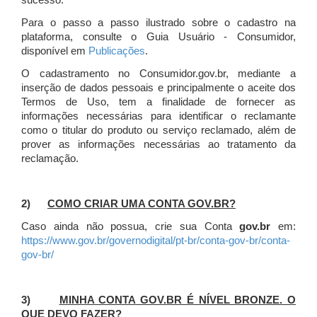
sucesso.
Para o passo a passo ilustrado sobre o cadastro na
plataforma, consulte o Guia Usuário - Consumidor,
disponível em
Publicações
.
O cadastramento no Consumidor.gov.br, mediante a
inserção de dados pessoais e principalmente o aceite dos
Termos de Uso, tem a finalidade de fornecer as
informações necessárias para identificar o reclamante
como o titular do produto ou serviço reclamado, além de
prover as informações necessárias ao tratamento da
reclamação.
2)
COMO CRIAR UMA CONTA GOV.BR?
Caso ainda não possua, crie sua Conta
gov.br
em:
https://www.gov.br/governodigital/pt-br/conta-gov-br/conta-
gov-br/
3)
MINHA CONTA GOV.BR É NÍVEL BRONZE. O
QUE DEVO FAZER?