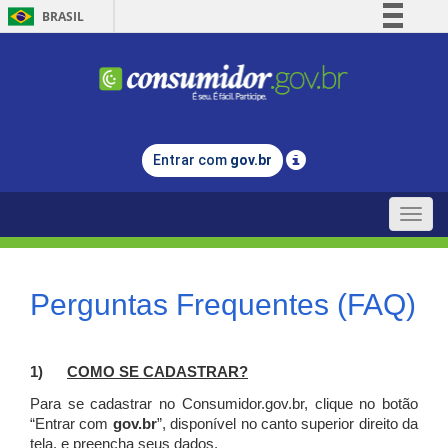
BRASIL
Simplifique!
Comunica BR
Participe
Acesso à informação
Entrar com
gov.br
Legislação
Canais
Toggle
naviga
Perguntas Frequentes (FAQ)
1)
C
OMO SE CADASTRAR?
Para se cadastrar no Consumidor.gov.br, clique no botão
“Entrar com
gov.br
”, disponível no canto superior direito da
tela, e p
reencha seus dados.