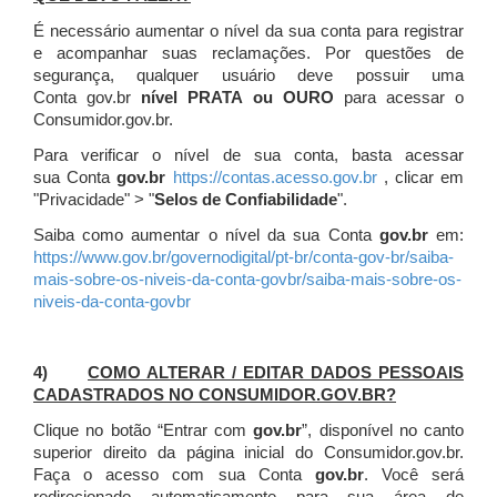
É necessário aumentar o nível da sua conta para registrar
e acompanhar suas reclamações. Por questões de
segurança, qualquer usuário deve possuir uma
Conta gov.br
nível PRATA ou OURO
para acessar o
Consumidor.gov.br.
Para verificar o nível de sua conta, basta acessar
sua Conta
gov.br
https://contas.acesso.gov.br
, clicar em
"Privacidade" > "
Selos de Confiabilidade
".
Saiba como aumentar o nível da sua Conta
gov.br
em:
https://www.gov.br/governodigital/pt-br/conta-gov-br/saiba-
mais-sobre-os-niveis-da-conta-govbr/saiba-mais-sobre-os-
niveis-da-conta-govbr
4)
COMO ALTERAR / EDITAR DADOS PESSOAIS
CADASTRADOS NO CONSUMIDOR.GOV.BR?
Clique no botão “Entrar com
gov.br
”, disponível no canto
superior direito da página inicial do Consumidor.gov.br.
Faça o acesso com sua Conta
gov.br
. Você será