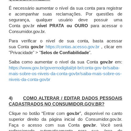
É necessário aumentar o nível da sua conta para registrar
e acompanhar suas reclamações. Por questões de
segurança, qualquer usuário deve possuir uma
Conta gov.br
nível PRATA ou OURO
para acessar o
Consumidor.gov.br.
Para verificar o nível de sua conta, basta acessar
sua Conta
gov.br
https://contas.acesso.gov.br
, clicar em
"Privacidade" > "
Selos de Confiabilidade
".
Saiba como aumentar o nível da sua Conta
gov.br
em:
https://www.gov.br/governodigital/pt-br/conta-gov-br/saiba-
mais-sobre-os-niveis-da-conta-govbr/saiba-mais-sobre-os-
niveis-da-conta-govbr
4)
COMO ALTERAR / EDITAR DADOS PESSOAIS
CADASTRADOS NO CONSUMIDOR.GOV.BR?
Clique no botão “Entrar com
gov.br
”, disponível no canto
superior direito da página inicial do Consumidor.gov.br.
Faça o acesso com sua Conta
gov.br
. Você será