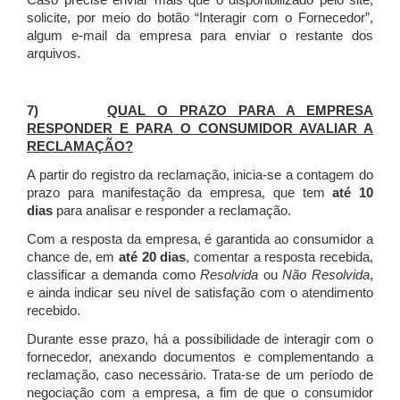
Caso precise enviar mais que o disponibilizado pelo site,
solicite, por meio do botão “Interagir com o Fornecedor”,
algum e-mail da empresa para enviar o restante dos
arquivos.
7)
QUAL O PRAZO PARA A EMPRESA
RESPONDER E PARA O CONSUMIDOR AVALIAR A
RECLAMAÇÃO?
A partir do registro da reclamação, inicia-se a contagem do
prazo para manifestação da empresa, que tem
até 10
dias
para analisar e responder a reclamação.
Com a resposta da empresa, é garantida ao consumidor a
chance de, em
até 20 dias
, comentar a resposta recebida,
classificar a demanda como
Resolvida
ou
Não Resolvida
,
e ainda indicar seu nível de satisfação com o atendimento
recebido.
Durante esse prazo, há a possibilidade de interagir com o
fornecedor, anexando documentos e complementando a
reclamação, caso necessário.
Trata-se de um período de
negociação com a empresa, a fim de que o consumidor