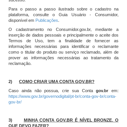
sucesso.
Para o passo a passo ilustrado sobre o cadastro na
plataforma, consulte o Guia Usuário - Consumidor,
disponível em
Publicações
.
O cadastramento no Consumidor.gov.br, mediante a
inserção de dados pessoais e principalmente o aceite dos
Termos de Uso, tem a finalidade de fornecer as
informações necessárias para identificar o reclamante
como o titular do produto ou serviço reclamado, além de
prover as informações necessárias ao tratamento da
reclamação.
2)
COMO CRIAR UMA CONTA GOV.BR?
Caso ainda não possua, crie sua Conta
gov.br
em:
https://www.gov.br/governodigital/pt-br/conta-gov-br/conta-
gov-br/
3)
MINHA CONTA GOV.BR É NÍVEL BRONZE. O
QUE DEVO FAZER?