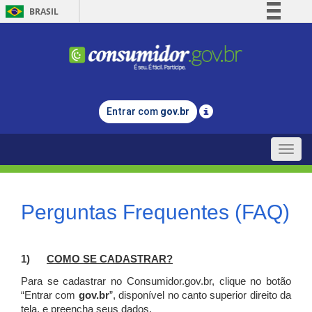
BRASIL
Simplifique!
Comunica BR
Participe
Acesso à informação
Entrar com
gov.br
Legislação
Canais
Toggle
naviga
Perguntas Frequentes (FAQ)
1)
C
OMO SE CADASTRAR?
Para se cadastrar no Consumidor.gov.br, clique no botão
“Entrar com
gov.br
”, disponível no canto superior direito da
tela, e p
reencha seus dados.