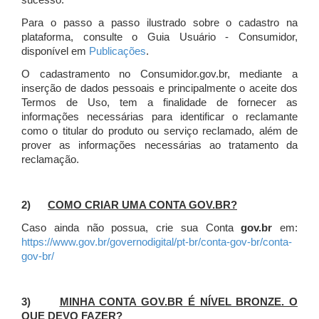
sucesso.
Para o passo a passo ilustrado sobre o cadastro na
plataforma, consulte o Guia Usuário - Consumidor,
disponível em
Publicações
.
O cadastramento no Consumidor.gov.br, mediante a
inserção de dados pessoais e principalmente o aceite dos
Termos de Uso, tem a finalidade de fornecer as
informações necessárias para identificar o reclamante
como o titular do produto ou serviço reclamado, além de
prover as informações necessárias ao tratamento da
reclamação.
2)
COMO CRIAR UMA CONTA GOV.BR?
Caso ainda não possua, crie sua Conta
gov.br
em:
https://www.gov.br/governodigital/pt-br/conta-gov-br/conta-
gov-br/
3)
MINHA CONTA GOV.BR É NÍVEL BRONZE. O
QUE DEVO FAZER?