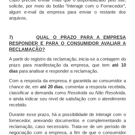
Caso precise enviar mais que o disponibilizado pelo site,
solicite, por meio do botão “Interagir com o Fornecedor”,
algum e-mail da empresa para enviar o restante dos
arquivos.
7)
QUAL O PRAZO PARA A EMPRESA
RESPONDER E PARA O CONSUMIDOR AVALIAR A
RECLAMAÇÃO?
A partir do registro da reclamação, inicia-se a contagem do
prazo para manifestação da empresa, que tem
até 10
dias
para analisar e responder a reclamação.
Com a resposta da empresa, é garantida ao consumidor a
chance de, em
até 20 dias
, comentar a resposta recebida,
classificar a demanda como
Resolvida
ou
Não Resolvida
,
e ainda indicar seu nível de satisfação com o atendimento
recebido.
Durante esse prazo, há a possibilidade de interagir com o
fornecedor, anexando documentos e complementando a
reclamação, caso necessário.
Trata-se de um período de
negociação com a empresa, a fim de que o consumidor