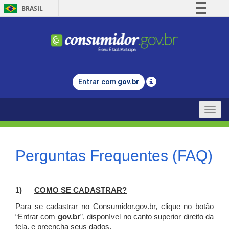
BRASIL
Simplifique!
Comunica BR
Participe
Acesso à informação
Entrar com
gov.br
Legislação
Canais
Toggle
naviga
Perguntas Frequentes (FAQ)
1)
C
OMO SE CADASTRAR?
Para se cadastrar no Consumidor.gov.br, clique no botão
“Entrar com
gov.br
”, disponível no canto superior direito da
tela, e p
reencha seus dados.