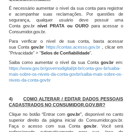
É necessário aumentar o nível da sua conta para registrar
e acompanhar suas reclamações. Por questões de
segurança, qualquer usuário deve possuir uma
Conta gov.br
nível PRATA ou OURO
para acessar o
Consumidor.gov.br.
Para verificar o nível de sua conta, basta acessar
sua Conta
gov.br
https://contas.acesso.gov.br
, clicar em
"Privacidade" > "
Selos de Confiabilidade
".
Saiba como aumentar o nível da sua Conta
gov.br
em:
https://www.gov.br/governodigital/pt-br/conta-gov-br/saiba-
mais-sobre-os-niveis-da-conta-govbr/saiba-mais-sobre-os-
niveis-da-conta-govbr
4)
COMO ALTERAR / EDITAR DADOS PESSOAIS
CADASTRADOS NO CONSUMIDOR.GOV.BR?
Clique no botão “Entrar com
gov.br
”, disponível no canto
superior direito da página inicial do Consumidor.gov.br.
Faça o acesso com sua Conta
gov.br
. Você será