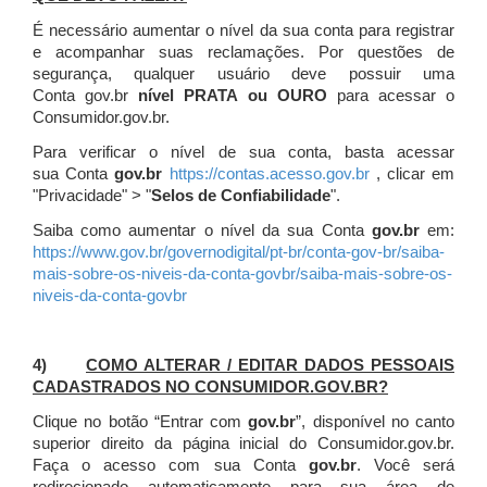
É necessário aumentar o nível da sua conta para registrar
e acompanhar suas reclamações. Por questões de
segurança, qualquer usuário deve possuir uma
Conta gov.br
nível PRATA ou OURO
para acessar o
Consumidor.gov.br.
Para verificar o nível de sua conta, basta acessar
sua Conta
gov.br
https://contas.acesso.gov.br
, clicar em
"Privacidade" > "
Selos de Confiabilidade
".
Saiba como aumentar o nível da sua Conta
gov.br
em:
https://www.gov.br/governodigital/pt-br/conta-gov-br/saiba-
mais-sobre-os-niveis-da-conta-govbr/saiba-mais-sobre-os-
niveis-da-conta-govbr
4)
COMO ALTERAR / EDITAR DADOS PESSOAIS
CADASTRADOS NO CONSUMIDOR.GOV.BR?
Clique no botão “Entrar com
gov.br
”, disponível no canto
superior direito da página inicial do Consumidor.gov.br.
Faça o acesso com sua Conta
gov.br
. Você será