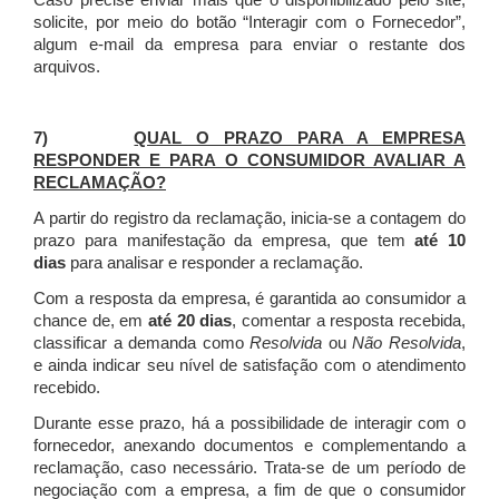
Caso precise enviar mais que o disponibilizado pelo site,
solicite, por meio do botão “Interagir com o Fornecedor”,
algum e-mail da empresa para enviar o restante dos
arquivos.
7)
QUAL O PRAZO PARA A EMPRESA
RESPONDER E PARA O CONSUMIDOR AVALIAR A
RECLAMAÇÃO?
A partir do registro da reclamação, inicia-se a contagem do
prazo para manifestação da empresa, que tem
até 10
dias
para analisar e responder a reclamação.
Com a resposta da empresa, é garantida ao consumidor a
chance de, em
até 20 dias
, comentar a resposta recebida,
classificar a demanda como
Resolvida
ou
Não Resolvida
,
e ainda indicar seu nível de satisfação com o atendimento
recebido.
Durante esse prazo, há a possibilidade de interagir com o
fornecedor, anexando documentos e complementando a
reclamação, caso necessário.
Trata-se de um período de
negociação com a empresa, a fim de que o consumidor