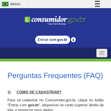
BRASIL
Simplifique!
Comunica BR
Participe
Acesso à informação
Entrar com
gov.br
Legislação
Canais
Toggle
naviga
Perguntas Frequentes (FAQ)
1)
C
OMO SE CADASTRAR?
Para se cadastrar no Consumidor.gov.br, clique no botão
“Entrar com
gov.br
”, disponível no canto superior direito da
tela, e p
reencha seus dados.