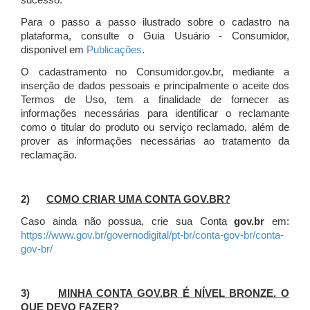
sucesso.
Para o passo a passo ilustrado sobre o cadastro na
plataforma, consulte o Guia Usuário - Consumidor,
disponível em
Publicações
.
O cadastramento no Consumidor.gov.br, mediante a
inserção de dados pessoais e principalmente o aceite dos
Termos de Uso, tem a finalidade de fornecer as
informações necessárias para identificar o reclamante
como o titular do produto ou serviço reclamado, além de
prover as informações necessárias ao tratamento da
reclamação.
2)
COMO CRIAR UMA CONTA GOV.BR?
Caso ainda não possua, crie sua Conta
gov.br
em:
https://www.gov.br/governodigital/pt-br/conta-gov-br/conta-
gov-br/
3)
MINHA CONTA GOV.BR É NÍVEL BRONZE. O
QUE DEVO FAZER?