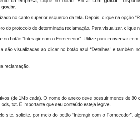
ento da empresa, clique no botão “Entrar com
gov.br
”, disponí
a
gov.br
.
lizado no canto superior esquerdo da tela. Depois, clique na opção 
o do protocolo de determinada reclamação. Para visualizar, clique 
 no botão “Interagir com o Fornecedor”. Utilize para conversar co
a são visualizadas ao clicar no botão azul “Detalhes” e também no
a reclamação.
uivos (de 1Mb cada). O nome do anexo deve possuir menos de 80 ca
 e ods, txt. É importante que seu conteúdo esteja legível.
lo site, solicite, por meio do botão “Interagir com o Fornecedor”, 