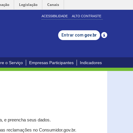
mação
Legislação
Canais
ACESSIBILIDADE
ALTO CONTRASTE
Entrar com
gov.br
re o Serviço
Empresas Participantes
Indicadores
a, e p
reencha seus dados.
uas reclamações no Consumidor.gov.br.