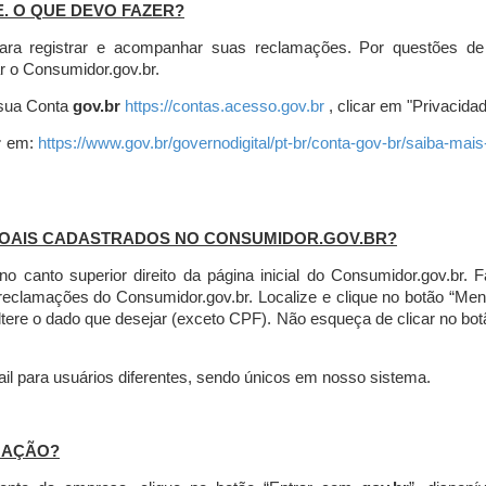
E. O QUE DEVO FAZER?
ara registrar e acompanhar suas reclamações. Por questões de
r o Consumidor.gov.br.
r sua Conta
gov.br
https://contas.acesso.gov.br
, clicar em "Privacidad
r
em:
https://www.gov.br/governodigital/pt-br/conta-gov-br/saiba-mai
SOAIS CADASTRADOS NO CONSUMIDOR.GOV.BR?
l no canto superior direito da página inicial do Consumidor.gov.b
 reclamações do Consumidor.gov.br.
Localize e clique no botão “Men
altere o dado que desejar (exceto CPF). Não esqueça de clicar no bot
l para usuários diferentes, sendo únicos em nosso sistema.
MAÇÃO?