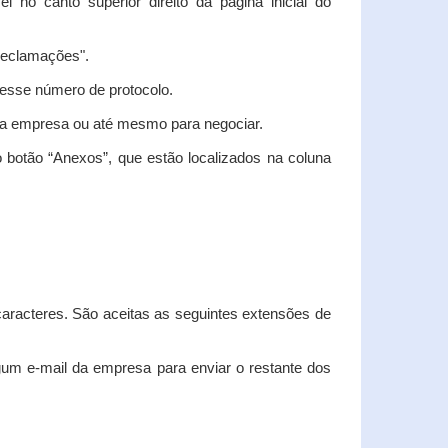
vel no canto superior direito da página inicial do
"Reclamações".
nesse número de protocolo.
m a empresa ou até mesmo para negociar.
 botão “Anexos”, que estão localizados na coluna
racteres. São aceitas as seguintes extensões de
algum e-mail da empresa para enviar o restante dos