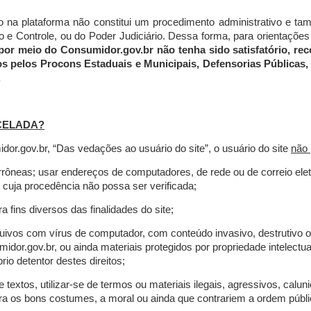
do na plataforma não constitui um procedimento administrativo e 
 Controle, ou do Poder Judiciário. Dessa forma, para orientações a
por meio do Consumidor.gov.br não tenha sido satisfatório, 
os pelos Procons Estaduais e Municipais, Defensorias Públicas, 
.
CELADA?
r.gov.br, “Das vedações ao usuário do site”, o usuário do site
não 
errôneas; usar endereços de computadores, de rede ou de correio ele
 cuja procedência não possa ser verificada;
a fins diversos das finalidades do site;
rquivos com vírus de computador, com conteúdo invasivo, destrutivo
idor.gov.br, ou ainda materiais protegidos por propriedade intelectu
io detentor destes direitos;
extos, utilizar-se de termos ou materiais ilegais, agressivos, calun
tra os bons costumes, a moral ou ainda que contrariem a ordem públi