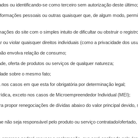
ados ou identificando-se como terceiro sem autorização deste último;
informações pessoais ou outras quaisquer que, de algum modo, permi
mações do site com o simples intuito de dificultar ou obstruir o regis
r ou violar quaisquer direitos individuais (como a privacidade dos us
 não envolva relação de consumo;
de, oferta de produtos ou serviços de qualquer natureza;
idade sobre o mesmo fato;
a nos casos em que esta for obrigatória por determinação legal;
ídica, exceto nos casos de Microempreendedor Individual (MEI);
ra propor renegociações de dívidas abaixo do valor principal devido, 
e não seja responsável pelo produto ou serviço contratado/ofertado