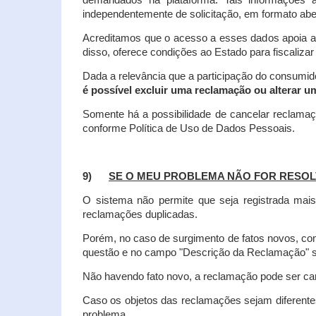
demandados na plataforma. Tais informações a
independentemente de solicitação, em formato abe
Acreditamos que o acesso a esses dados apoia a
disso, oferece condições ao Estado para fiscaliza
Dada a relevância que a participação do consumi
é possível excluir uma reclamação ou alterar u
Somente há a possibilidade de cancelar reclama
conforme Política de Uso de Dados Pessoais.
9)
SE O MEU PROBLEMA NÃO FOR RESOL
O sistema não permite que seja registrada ma
reclamações duplicadas.
Porém, no caso de surgimento de fatos novos, 
questão e no campo "Descrição da Reclamação" sej
Não havendo fato novo, a reclamação pode ser can
Caso os objetos das reclamações sejam diferent
problema.