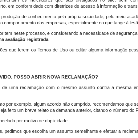
limentam os indicadores que são divulgados no site, bem com
rto, em conformidade com diretrizes de acesso à informação e transp
 produção de conhecimento pela própria sociedade, pelo meio aca
r o comportamento das empresas, especialmente no que tange à lesão 
dor tem neste processo, e considerando a necessidade de seguranç
ma avaliação registrada
.
ções que ferem os Temos de Uso ou editar alguma informação pess
VIDO, POSSO ABRIR NOVA RECLAMAÇÃO?
is de uma reclamação com o mesmo assunto contra a mesma empr
como por exemplo, algum acordo não cumprido, recomendamos que s
a feito um breve relato da demanda anterior, citando o número do 
celada por motivo de duplicidade.
es, pedimos que escolha um assunto semelhante e efetuar a reclam