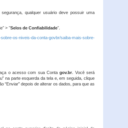
 segurança, qualquer usuário deve possuir uma
e" > "
Selos de Confiabilidade
".
s-sobre-os-niveis-da-conta-govbr/saiba-mais-sobre-
r. Faça o acesso com sua Conta
gov.br
. Você será
u” na parte esquerda da tela e, em seguida, clique
ão “Enviar” depois de alterar os dados, para que as