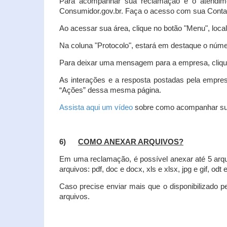
Para acompanhar sua reclamação e o atendim
Consumidor.gov.br. Faça o acesso com sua Cont
Ao acessar sua área, clique no botão "Menu", loca
Na coluna "Protocolo", estará em destaque o númer
Para deixar uma mensagem para a empresa, clique
As interações e a resposta postadas pela empres
“Ações” dessa mesma página.
Assista aqui um vídeo
sobre como acompanhar su
6)
COMO ANEXAR ARQUIVOS?
Em uma reclamação, é possível anexar até 5 arq
arquivos: pdf, doc e docx, xls e xlsx, jpg e gif, odt
Caso precise enviar mais que o disponibilizado pe
arquivos.