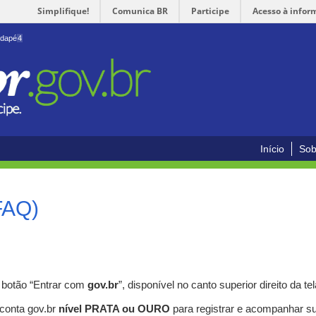
Simplifique!
Comunica BR
Participe
Acesso à infor
odapé
4
Início
Sob
FAQ)
o botão “Entrar com
gov.br
”, disponível no canto superior direito da tel
 conta gov.br
nível PRATA ou OURO
para registrar e acompanhar s