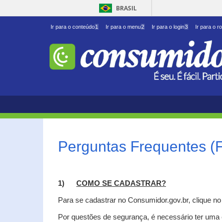
BRASIL
Ir para o conteúdo
1
Ir para o menu
2
Ir para o login
3
Ir para o r
Perguntas Frequentes (
1)
C
OMO SE CADASTRAR?
Para se cadastrar no Consumidor.gov.br, clique n
Por questões de segurança, é necessário ter uma