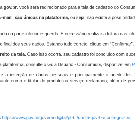
ta
gov.br
, você será redirecionado para a tela de cadastro do Consum
-mail" são únicos na plataforma
, ou seja, não existe a possibil
do na parte inferior esquerda. É necessário realizar a leitura das info
o final dos seus dados. Estando tudo correto, clique em “Confirmar”, no
eito da tela.
Caso isso ocorra, seu cadastro foi concluído com suc
a plataforma, consulte o Guia Usuário - Consumidor, disponível em
P
e a inserção de dados pessoais e principalmente o aceite dos 
amante como o titular do produto ou serviço reclamado, além de pr
:
https://www.gov.br/governodigital/pt-br/conta-gov-br/conta-gov-br/