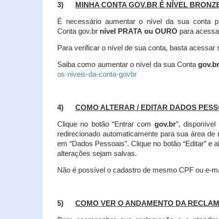
3)
MINHA CONTA GOV.BR É NÍVEL BRONZ
É necessário aumentar o nível da sua conta p
Conta gov.br
nível PRATA ou OURO
para acessa
Para verificar o nível de sua conta, basta acessa
Saiba como aumentar o nível da sua Conta
gov.b
os-niveis-da-conta-govbr
4)
COMO ALTERAR / EDITAR DADOS PES
Clique no botão “Entrar com
gov.br
”, disponíve
redirecionado automaticamente para sua área de
em “Dados Pessoais”.
Clique no botão “Editar” e 
alterações sejam salvas.
Não é possível o cadastro de mesmo CPF ou e-mai
5)
COMO VER O ANDAMENTO DA RECLA