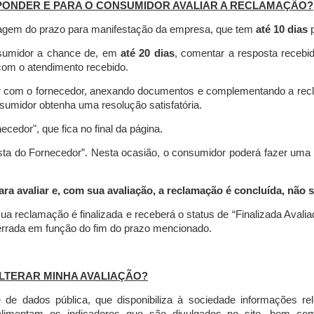
PONDER E PARA O CONSUMIDOR AVALIAR A RECLAMAÇÃO?
contagem do prazo para manifestação da empresa, que tem
até 10 dias
p
nsumidor a chance de, em
até 20 dias
, comentar a resposta recebi
o com o atendimento recebido.
agir com o fornecedor, anexando documentos e complementando a re
umidor obtenha uma resolução satisfatória.
necedor", que fica no final da página.
osta do Fornecedor”. Nesta ocasião, o consumidor poderá fazer uma
 avaliar e, com sua avaliação, a reclamação é concluída, não s
ua reclamação é finalizada
e receberá o status de “Finalizada Avali
cerrada em função do fim do prazo mencionado.
LTERAR MINHA AVALIAÇÃO?
e dados pública, que disponibiliza à sociedade informações r