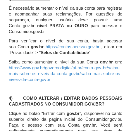
É necessário aumentar o nível da sua conta para registrar
e acompanhar suas reclamações. Por questões de
segurança, qualquer usuário deve possuir uma
Conta gov.br
nível PRATA ou OURO
para acessar o
Consumidor.gov.br.
Para verificar o nível de sua conta, basta acessar
sua Conta
gov.br
https://contas.acesso.gov.br
, clicar em
"Privacidade" > "
Selos de Confiabilidade
".
Saiba como aumentar o nível da sua Conta
gov.br
em:
https://www.gov.br/governodigital/pt-br/conta-gov-br/saiba-
mais-sobre-os-niveis-da-conta-govbr/saiba-mais-sobre-os-
niveis-da-conta-govbr
4)
COMO ALTERAR / EDITAR DADOS PESSOAIS
CADASTRADOS NO CONSUMIDOR.GOV.BR?
Clique no botão “Entrar com
gov.br
”, disponível no canto
superior direito da página inicial do Consumidor.gov.br.
Faça o acesso com sua Conta
gov.br
. Você será