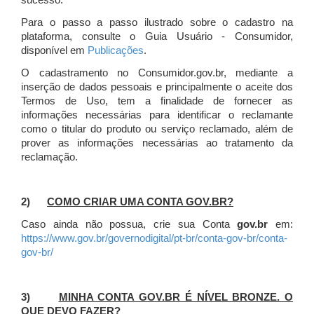
sucesso.
Para o passo a passo ilustrado sobre o cadastro na
plataforma, consulte o Guia Usuário - Consumidor,
disponível em
Publicações
.
O cadastramento no Consumidor.gov.br, mediante a
inserção de dados pessoais e principalmente o aceite dos
Termos de Uso, tem a finalidade de fornecer as
informações necessárias para identificar o reclamante
como o titular do produto ou serviço reclamado, além de
prover as informações necessárias ao tratamento da
reclamação.
2)
COMO CRIAR UMA CONTA GOV.BR?
Caso ainda não possua, crie sua Conta
gov.br
em:
https://www.gov.br/governodigital/pt-br/conta-gov-br/conta-
gov-br/
3)
MINHA CONTA GOV.BR É NÍVEL BRONZE. O
QUE DEVO FAZER?