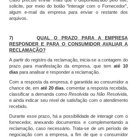
Caso precise enviar mais que o disponibilizado pelo site,
solicite, por meio do botão “Interagir com o Fornecedor”,
algum e-mail da empresa para enviar o restante dos
arquivos.
7)
QUAL O PRAZO PARA A EMPRESA
RESPONDER E PARA O CONSUMIDOR AVALIAR A
RECLAMAÇÃO?
A partir do registro da reclamação, inicia-se a contagem do
prazo para manifestação da empresa, que tem
até 10
dias
para analisar e responder a reclamação.
Com a resposta da empresa, é garantida ao consumidor a
chance de, em
até 20 dias
, comentar a resposta recebida,
classificar a demanda como
Resolvida
ou
Não Resolvida
,
e ainda indicar seu nível de satisfação com o atendimento
recebido.
Durante esse prazo, há a possibilidade de interagir com o
fornecedor, anexando documentos e complementando a
reclamação, caso necessário.
Trata-se de um período de
negociação com a empresa, a fim de que o consumidor