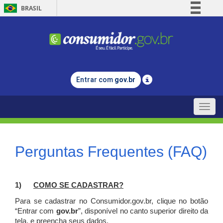
BRASIL
Simplifique!
Comunica BR
Participe
Acesso à informação
Entrar com
gov.br
Legislação
Canais
Toggle
naviga
Perguntas Frequentes (FAQ)
1)
C
OMO SE CADASTRAR?
Para se cadastrar no Consumidor.gov.br, clique no botão
“Entrar com
gov.br
”, disponível no canto superior direito da
tela, e p
reencha seus dados.