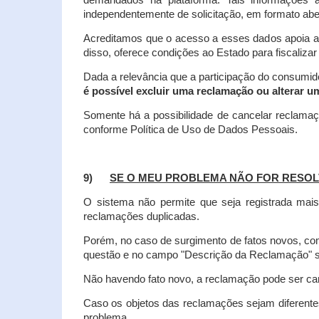
demandados na plataforma. Tais informações a
independentemente de solicitação, em formato abe
Acreditamos que o acesso a esses dados apoia a
disso, oferece condições ao Estado para fiscaliza
Dada a relevância que a participação do consumi
é possível excluir uma reclamação ou alterar u
Somente há a possibilidade de cancelar reclama
conforme Política de Uso de Dados Pessoais.
9)
SE O MEU PROBLEMA NÃO FOR RESOL
O sistema não permite que seja registrada ma
reclamações duplicadas.
Porém, no caso de surgimento de fatos novos, 
questão e no campo "Descrição da Reclamação" sej
Não havendo fato novo, a reclamação pode ser can
Caso os objetos das reclamações sejam diferent
problema.