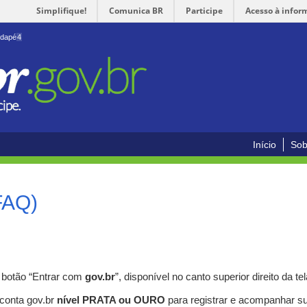
Simplifique!
Comunica BR
Participe
Acesso à infor
odapé
4
Início
Sob
FAQ)
o botão “Entrar com
gov.br
”, disponível no canto superior direito da tel
 conta gov.br
nível PRATA ou OURO
para registrar e acompanhar s