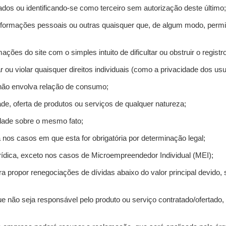
ados ou identificando-se como terceiro sem autorização deste último;
informações pessoais ou outras quaisquer que, de algum modo, permi
mações do site com o simples intuito de dificultar ou obstruir o regis
r ou violar quaisquer direitos individuais (como a privacidade dos us
 não envolva relação de consumo;
de, oferta de produtos ou serviços de qualquer natureza;
idade sobre o mesmo fato;
a nos casos em que esta for obrigatória por determinação legal;
ídica, exceto nos casos de Microempreendedor Individual (MEI);
ra propor renegociações de dívidas abaixo do valor principal devido, 
e não seja responsável pelo produto ou serviço contratado/ofertado