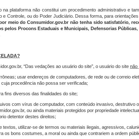
do na plataforma não constitui um procedimento administrativo e 
 Controle, ou do Poder Judiciário. Dessa forma, para orientações a
por meio do Consumidor.gov.br não tenha sido satisfatório, 
os pelos Procons Estaduais e Municipais, Defensorias Públicas, 
.
CELADA?
r.gov.br, “Das vedações ao usuário do site”, o usuário do site
não 
errôneas; usar endereços de computadores, de rede ou de correio ele
 cuja procedência não possa ser verificada;
a fins diversos das finalidades do site;
rquivos com vírus de computador, com conteúdo invasivo, destrutivo
idor.gov.br, ou ainda materiais protegidos por propriedade intelectu
io detentor destes direitos;
extos, utilizar-se de termos ou materiais ilegais, agressivos, calun
tra os bons costumes, a moral ou ainda que contrariem a ordem públi