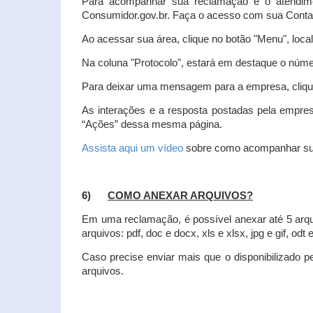
Para acompanhar sua reclamação e o atendim
Consumidor.gov.br. Faça o acesso com sua Cont
Ao acessar sua área, clique no botão "Menu", loca
Na coluna "Protocolo", estará em destaque o númer
Para deixar uma mensagem para a empresa, clique
As interações e a resposta postadas pela empres
“Ações” dessa mesma página.
Assista aqui um vídeo
sobre como acompanhar su
6)
COMO ANEXAR ARQUIVOS?
Em uma reclamação, é possível anexar até 5 arq
arquivos: pdf, doc e docx, xls e xlsx, jpg e gif, odt
Caso precise enviar mais que o disponibilizado pe
arquivos.