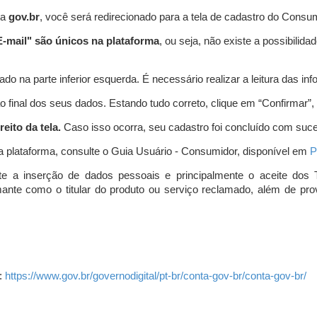
ta
gov.br
, você será redirecionado para a tela de cadastro do Consum
-mail" são únicos na plataforma
, ou seja, não existe a possibil
do na parte inferior esquerda. É necessário realizar a leitura das info
o final dos seus dados. Estando tudo correto, clique em “Confirmar”, no
eito da tela.
Caso isso ocorra, seu cadastro foi concluído com suc
a plataforma, consulte o Guia Usuário - Consumidor, disponível em
P
e a inserção de dados pessoais e principalmente o aceite dos 
amante como o titular do produto ou serviço reclamado, além de pr
:
https://www.gov.br/governodigital/pt-br/conta-gov-br/conta-gov-br/