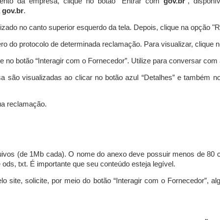
ento da empresa, clique no botão “Entrar com
gov.br
”, disponí
a
gov.br
.
lizado no canto superior esquerdo da tela. Depois, clique na opção 
o do protocolo de determinada reclamação. Para visualizar, clique 
 no botão “Interagir com o Fornecedor”. Utilize para conversar co
a são visualizadas ao clicar no botão azul “Detalhes” e também no
a reclamação.
uivos (de 1Mb cada). O nome do anexo deve possuir menos de 80 ca
 e ods, txt. É importante que seu conteúdo esteja legível.
lo site, solicite, por meio do botão “Interagir com o Fornecedor”, 