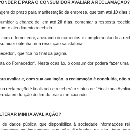
PONDER E PARA O CONSUMIDOR AVALIAR A RECLAMAÇÃO?
contagem do prazo para manifestação da empresa, que tem
até 10 dias
p
nsumidor a chance de, em
até 20 dias
, comentar a resposta recebi
o com o atendimento recebido.
agir com o fornecedor, anexando documentos e complementando a re
umidor obtenha uma resolução satisfatória.
necedor", que fica no final da página.
osta do Fornecedor”. Nesta ocasião, o consumidor poderá fazer uma
 avaliar e, com sua avaliação, a reclamação é concluída, não s
ua reclamação é finalizada
e receberá o status de “Finalizada Avali
cerrada em função do fim do prazo mencionado.
LTERAR MINHA AVALIAÇÃO?
e dados pública, que disponibiliza à sociedade informações r