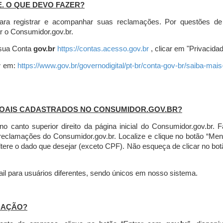
E. O QUE DEVO FAZER?
ara registrar e acompanhar suas reclamações. Por questões de
r o Consumidor.gov.br.
r sua Conta
gov.br
https://contas.acesso.gov.br
, clicar em "Privacidad
r
em:
https://www.gov.br/governodigital/pt-br/conta-gov-br/saiba-mai
SOAIS CADASTRADOS NO CONSUMIDOR.GOV.BR?
l no canto superior direito da página inicial do Consumidor.gov.b
 reclamações do Consumidor.gov.br.
Localize e clique no botão “Men
altere o dado que desejar (exceto CPF). Não esqueça de clicar no bot
l para usuários diferentes, sendo únicos em nosso sistema.
MAÇÃO?