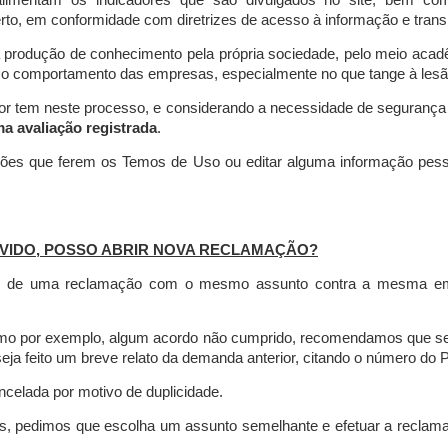
limentam os indicadores que são divulgados no site, bem com
rto, em conformidade com diretrizes de acesso à informação e transp
 produção de conhecimento pela própria sociedade, pelo meio aca
r o comportamento das empresas, especialmente no que tange à lesão 
dor tem neste processo, e considerando a necessidade de seguranç
ma avaliação registrada
.
ções que ferem os Temos de Uso ou editar alguma informação pess
VIDO, POSSO ABRIR NOVA RECLAMAÇÃO?
is de uma reclamação com o mesmo assunto contra a mesma empr
como por exemplo, algum acordo não cumprido, recomendamos que s
a feito um breve relato da demanda anterior, citando o número do 
celada por motivo de duplicidade.
es, pedimos que escolha um assunto semelhante e efetuar a reclam