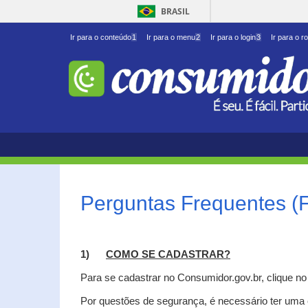
BRASIL
Ir para o conteúdo
1
Ir para o menu
2
Ir para o login
3
Ir para o r
Perguntas Frequentes (
1)
C
OMO SE CADASTRAR?
Para se cadastrar no Consumidor.gov.br, clique n
Por questões de segurança, é necessário ter uma