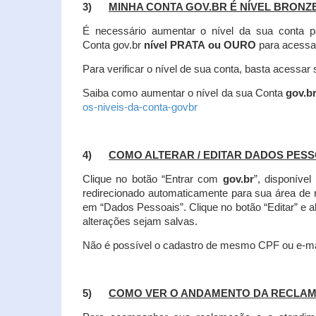
3)
MINHA CONTA GOV.BR É NÍVEL BRONZ
É necessário aumentar o nível da sua conta p
Conta gov.br
nível PRATA ou OURO
para acessa
Para verificar o nível de sua conta, basta acessa
Saiba como aumentar o nível da sua Conta
gov.b
os-niveis-da-conta-govbr
4)
COMO ALTERAR / EDITAR DADOS PES
Clique no botão “Entrar com
gov.br
”, disponíve
redirecionado automaticamente para sua área de
em “Dados Pessoais”.
Clique no botão “Editar” e 
alterações sejam salvas.
Não é possível o cadastro de mesmo CPF ou e-mai
5)
COMO VER O ANDAMENTO DA RECLA