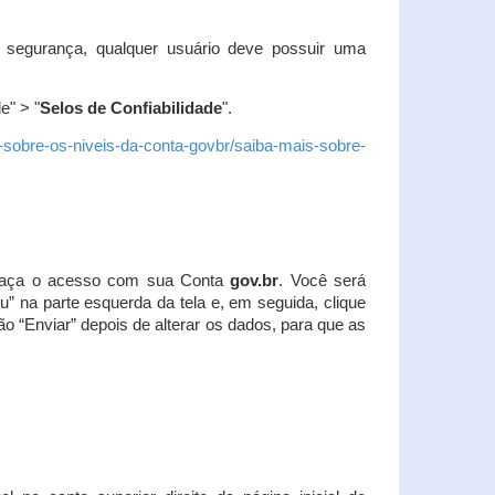
 segurança, qualquer usuário deve possuir uma
e" > "
Selos de Confiabilidade
".
s-sobre-os-niveis-da-conta-govbr/saiba-mais-sobre-
r. Faça o acesso com sua Conta
gov.br
. Você será
u” na parte esquerda da tela e, em seguida, clique
ão “Enviar” depois de alterar os dados, para que as