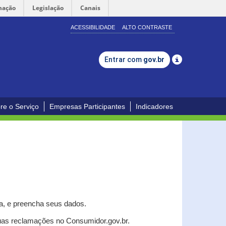
mação
Legislação
Canais
ACESSIBILIDADE
ALTO CONTRASTE
Entrar com
gov.br
re o Serviço
Empresas Participantes
Indicadores
a, e p
reencha seus dados.
uas reclamações no Consumidor.gov.br.