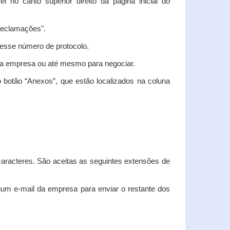
vel no canto superior direito da página inicial do
"Reclamações".
nesse número de protocolo.
m a empresa ou até mesmo para negociar.
 botão “Anexos”, que estão localizados na coluna
racteres. São aceitas as seguintes extensões de
algum e-mail da empresa para enviar o restante dos