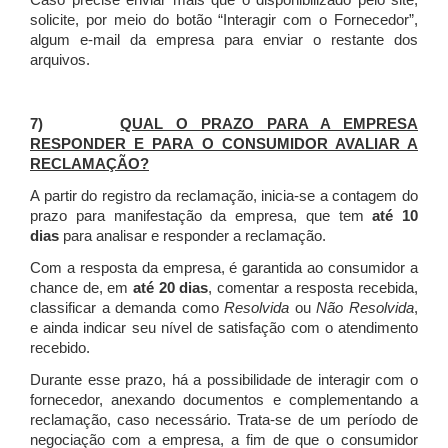
Caso precise enviar mais que o disponibilizado pelo site,
solicite, por meio do botão “Interagir com o Fornecedor”,
algum e-mail da empresa para enviar o restante dos
arquivos.
7)
QUAL O PRAZO PARA A EMPRESA
RESPONDER E PARA O CONSUMIDOR AVALIAR A
RECLAMAÇÃO?
A partir do registro da reclamação, inicia-se a contagem do
prazo para manifestação da empresa, que tem
até 10
dias
para analisar e responder a reclamação.
Com a resposta da empresa, é garantida ao consumidor a
chance de, em
até 20 dias
, comentar a resposta recebida,
classificar a demanda como
Resolvida
ou
Não Resolvida
,
e ainda indicar seu nível de satisfação com o atendimento
recebido.
Durante esse prazo, há a possibilidade de interagir com o
fornecedor, anexando documentos e complementando a
reclamação, caso necessário.
Trata-se de um período de
negociação com a empresa, a fim de que o consumidor