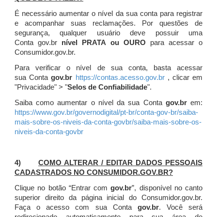
É necessário aumentar o nível da sua conta para registrar
e acompanhar suas reclamações. Por questões de
segurança, qualquer usuário deve possuir uma
Conta gov.br
nível PRATA ou OURO
para acessar o
Consumidor.gov.br.
Para verificar o nível de sua conta, basta acessar
sua Conta
gov.br
https://contas.acesso.gov.br
, clicar em
"Privacidade" > "
Selos de Confiabilidade
".
Saiba como aumentar o nível da sua Conta
gov.br
em:
https://www.gov.br/governodigital/pt-br/conta-gov-br/saiba-
mais-sobre-os-niveis-da-conta-govbr/saiba-mais-sobre-os-
niveis-da-conta-govbr
4)
COMO ALTERAR / EDITAR DADOS PESSOAIS
CADASTRADOS NO CONSUMIDOR.GOV.BR?
Clique no botão “Entrar com
gov.br
”, disponível no canto
superior direito da página inicial do Consumidor.gov.br.
Faça o acesso com sua Conta
gov.br
. Você será