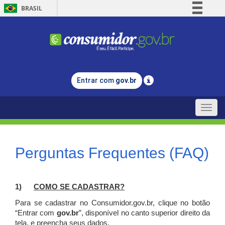
BRASIL
Simplifique!
Comunica BR
Participe
Acesso à informação
Entrar com
gov.br
Legislação
Canais
Toggle
naviga
Perguntas Frequentes (FAQ)
1)
C
OMO SE CADASTRAR?
Para se cadastrar no Consumidor.gov.br, clique no botão
“Entrar com
gov.br
”, disponível no canto superior direito da
tela, e p
reencha seus dados.