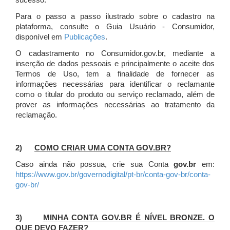
sucesso.
Para o passo a passo ilustrado sobre o cadastro na
plataforma, consulte o Guia Usuário - Consumidor,
disponível em
Publicações
.
O cadastramento no Consumidor.gov.br, mediante a
inserção de dados pessoais e principalmente o aceite dos
Termos de Uso, tem a finalidade de fornecer as
informações necessárias para identificar o reclamante
como o titular do produto ou serviço reclamado, além de
prover as informações necessárias ao tratamento da
reclamação.
2)
COMO CRIAR UMA CONTA GOV.BR?
Caso ainda não possua, crie sua Conta
gov.br
em:
https://www.gov.br/governodigital/pt-br/conta-gov-br/conta-
gov-br/
3)
MINHA CONTA GOV.BR É NÍVEL BRONZE. O
QUE DEVO FAZER?