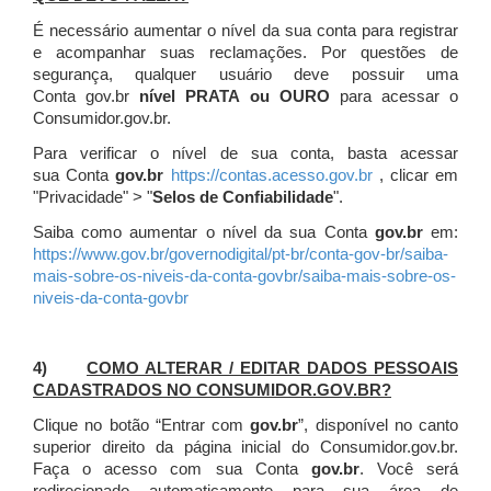
É necessário aumentar o nível da sua conta para registrar
e acompanhar suas reclamações. Por questões de
segurança, qualquer usuário deve possuir uma
Conta gov.br
nível PRATA ou OURO
para acessar o
Consumidor.gov.br.
Para verificar o nível de sua conta, basta acessar
sua Conta
gov.br
https://contas.acesso.gov.br
, clicar em
"Privacidade" > "
Selos de Confiabilidade
".
Saiba como aumentar o nível da sua Conta
gov.br
em:
https://www.gov.br/governodigital/pt-br/conta-gov-br/saiba-
mais-sobre-os-niveis-da-conta-govbr/saiba-mais-sobre-os-
niveis-da-conta-govbr
4)
COMO ALTERAR / EDITAR DADOS PESSOAIS
CADASTRADOS NO CONSUMIDOR.GOV.BR?
Clique no botão “Entrar com
gov.br
”, disponível no canto
superior direito da página inicial do Consumidor.gov.br.
Faça o acesso com sua Conta
gov.br
. Você será