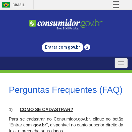
BRASIL
Simplifique!
Comunica BR
Participe
Acesso à informação
Entrar com
gov.br
Legislação
Canais
Toggle
naviga
Perguntas Frequentes (FAQ)
1)
C
OMO SE CADASTRAR?
Para se cadastrar no Consumidor.gov.br, clique no botão
“Entrar com
gov.br
”, disponível no canto superior direito da
tela, e p
reencha seus dados.