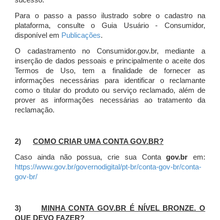
sucesso.
Para o passo a passo ilustrado sobre o cadastro na
plataforma, consulte o Guia Usuário - Consumidor,
disponível em
Publicações
.
O cadastramento no Consumidor.gov.br, mediante a
inserção de dados pessoais e principalmente o aceite dos
Termos de Uso, tem a finalidade de fornecer as
informações necessárias para identificar o reclamante
como o titular do produto ou serviço reclamado, além de
prover as informações necessárias ao tratamento da
reclamação.
2)
COMO CRIAR UMA CONTA GOV.BR?
Caso ainda não possua, crie sua Conta
gov.br
em:
https://www.gov.br/governodigital/pt-br/conta-gov-br/conta-
gov-br/
3)
MINHA CONTA GOV.BR É NÍVEL BRONZE. O
QUE DEVO FAZER?