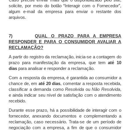
Caso precise enviar mais que o disponibilizado pelo site,
solicite, por meio do botão “Interagir com o Fornecedor”,
algum e-mail da empresa para enviar o restante dos
arquivos.
7)
QUAL O PRAZO PARA A EMPRESA
RESPONDER E PARA O CONSUMIDOR AVALIAR A
RECLAMAÇÃO?
A partir do registro da reclamação, inicia-se a contagem do
prazo para manifestação da empresa, que tem
até 10
dias
para analisar e responder a reclamação.
Com a resposta da empresa, é garantida ao consumidor a
chance de, em
até 20 dias
, comentar a resposta recebida,
classificar a demanda como
Resolvida
ou
Não Resolvida
,
e ainda indicar seu nível de satisfação com o atendimento
recebido.
Durante esse prazo, há a possibilidade de interagir com o
fornecedor, anexando documentos e complementando a
reclamação, caso necessário.
Trata-se de um período de
negociação com a empresa, a fim de que o consumidor