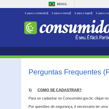
BRASIL
Ir para o conteúdo
1
Ir para o menu
2
Ir para o login
3
Ir para o r
Perguntas Frequentes (
1)
C
OMO SE CADASTRAR?
Para se cadastrar no Consumidor.gov.br, clique n
Por questões de segurança, é necessário ter uma