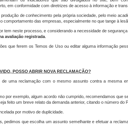
limentam os indicadores que são divulgados no site, bem com
rto, em conformidade com diretrizes de acesso à informação e transp
 produção de conhecimento pela própria sociedade, pelo meio aca
r o comportamento das empresas, especialmente no que tange à lesão 
dor tem neste processo, e considerando a necessidade de seguranç
ma avaliação registrada
.
ções que ferem os Temos de Uso ou editar alguma informação pess
VIDO, POSSO ABRIR NOVA RECLAMAÇÃO?
is de uma reclamação com o mesmo assunto contra a mesma empr
como por exemplo, algum acordo não cumprido, recomendamos que s
a feito um breve relato da demanda anterior, citando o número do 
celada por motivo de duplicidade.
es, pedimos que escolha um assunto semelhante e efetuar a reclam