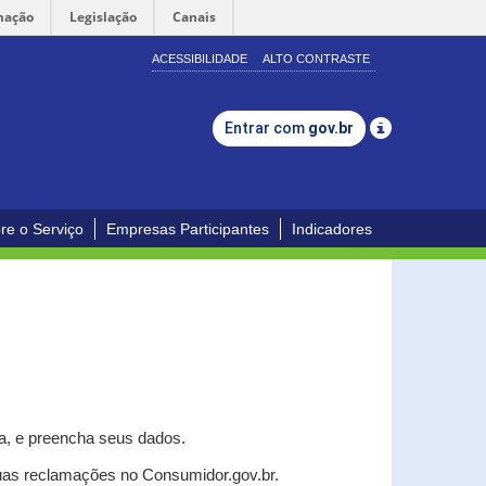
mação
Legislação
Canais
ACESSIBILIDADE
ALTO CONTRASTE
Entrar com
gov.br
re o Serviço
Empresas Participantes
Indicadores
a, e p
reencha seus dados.
uas reclamações no Consumidor.gov.br.