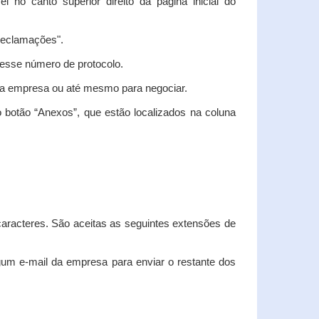
vel no canto superior direito da página inicial do
"Reclamações".
nesse número de protocolo.
m a empresa ou até mesmo para negociar.
 botão “Anexos”, que estão localizados na coluna
racteres. São aceitas as seguintes extensões de
algum e-mail da empresa para enviar o restante dos