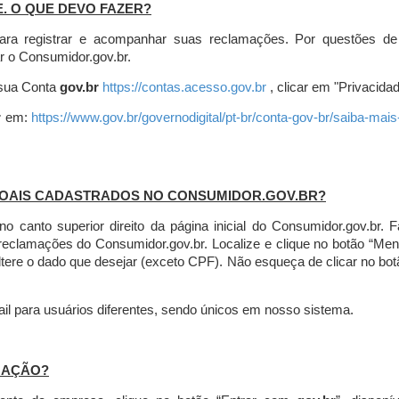
E. O QUE DEVO FAZER?
ara registrar e acompanhar suas reclamações. Por questões de
r o Consumidor.gov.br.
r sua Conta
gov.br
https://contas.acesso.gov.br
, clicar em "Privacidad
r
em:
https://www.gov.br/governodigital/pt-br/conta-gov-br/saiba-mai
SOAIS CADASTRADOS NO CONSUMIDOR.GOV.BR?
l no canto superior direito da página inicial do Consumidor.gov.b
 reclamações do Consumidor.gov.br.
Localize e clique no botão “Men
altere o dado que desejar (exceto CPF). Não esqueça de clicar no bot
l para usuários diferentes, sendo únicos em nosso sistema.
MAÇÃO?