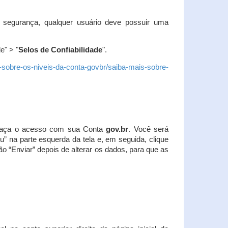
 segurança, qualquer usuário deve possuir uma
e" > "
Selos de Confiabilidade
".
s-sobre-os-niveis-da-conta-govbr/saiba-mais-sobre-
r. Faça o acesso com sua Conta
gov.br
. Você será
u” na parte esquerda da tela e, em seguida, clique
ão “Enviar” depois de alterar os dados, para que as