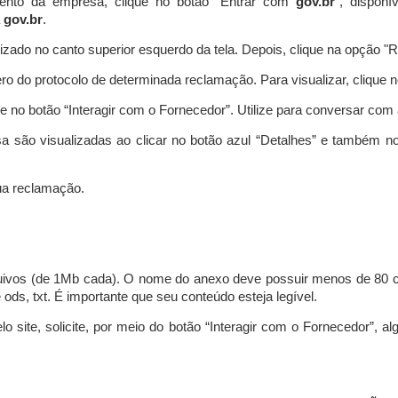
ento da empresa, clique no botão “Entrar com
gov.br
”, disponí
a
gov.br
.
lizado no canto superior esquerdo da tela. Depois, clique na opção 
o do protocolo de determinada reclamação. Para visualizar, clique 
 no botão “Interagir com o Fornecedor”. Utilize para conversar co
a são visualizadas ao clicar no botão azul “Detalhes” e também no
a reclamação.
uivos (de 1Mb cada). O nome do anexo deve possuir menos de 80 ca
 e ods, txt. É importante que seu conteúdo esteja legível.
lo site, solicite, por meio do botão “Interagir com o Fornecedor”, 