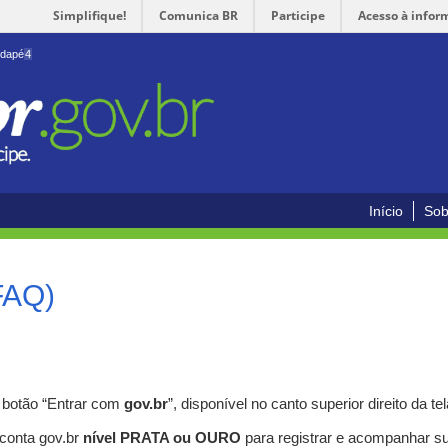
Simplifique!
Comunica BR
Participe
Acesso à infor
odapé
4
Início
Sob
FAQ)
o botão “Entrar com
gov.br
”, disponível no canto superior direito da tel
 conta gov.br
nível PRATA ou OURO
para registrar e acompanhar s