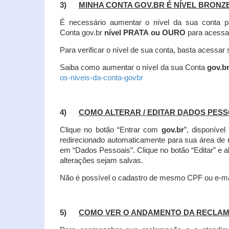
3)
MINHA CONTA GOV.BR É NÍVEL BRONZ
É necessário aumentar o nível da sua conta p
Conta gov.br
nível PRATA ou OURO
para acessa
Para verificar o nível de sua conta, basta acessa
Saiba como aumentar o nível da sua Conta
gov.b
os-niveis-da-conta-govbr
4)
COMO ALTERAR / EDITAR DADOS PES
Clique no botão “Entrar com
gov.br
”, disponíve
redirecionado automaticamente para sua área de
em “Dados Pessoais”.
Clique no botão “Editar” e 
alterações sejam salvas.
Não é possível o cadastro de mesmo CPF ou e-mai
5)
COMO VER O ANDAMENTO DA RECLA