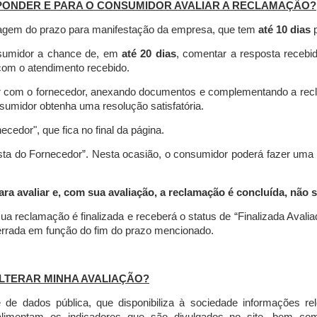
PONDER E PARA O CONSUMIDOR AVALIAR A RECLAMAÇÃO?
contagem do prazo para manifestação da empresa, que tem
até 10 dias
p
nsumidor a chance de, em
até 20 dias
, comentar a resposta recebi
o com o atendimento recebido.
agir com o fornecedor, anexando documentos e complementando a re
umidor obtenha uma resolução satisfatória.
necedor", que fica no final da página.
osta do Fornecedor”. Nesta ocasião, o consumidor poderá fazer uma
 avaliar e, com sua avaliação, a reclamação é concluída, não s
ua reclamação é finalizada
e receberá o status de “Finalizada Avali
cerrada em função do fim do prazo mencionado.
LTERAR MINHA AVALIAÇÃO?
e dados pública, que disponibiliza à sociedade informações r