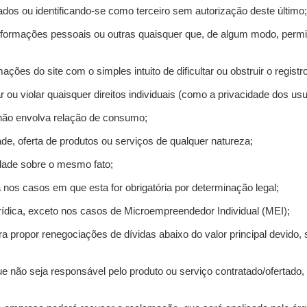
ados ou identificando-se como terceiro sem autorização deste último;
informações pessoais ou outras quaisquer que, de algum modo, permi
mações do site com o simples intuito de dificultar ou obstruir o regis
r ou violar quaisquer direitos individuais (como a privacidade dos us
 não envolva relação de consumo;
de, oferta de produtos ou serviços de qualquer natureza;
idade sobre o mesmo fato;
a nos casos em que esta for obrigatória por determinação legal;
ídica, exceto nos casos de Microempreendedor Individual (MEI);
ra propor renegociações de dívidas abaixo do valor principal devido, 
e não seja responsável pelo produto ou serviço contratado/ofertado