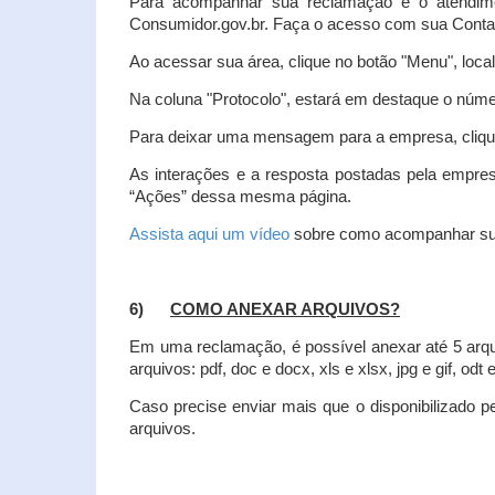
Para acompanhar sua reclamação e o atendim
Consumidor.gov.br. Faça o acesso com sua Cont
Ao acessar sua área, clique no botão "Menu", loca
Na coluna "Protocolo", estará em destaque o númer
Para deixar uma mensagem para a empresa, clique
As interações e a resposta postadas pela empres
“Ações” dessa mesma página.
Assista aqui um vídeo
sobre como acompanhar su
6)
COMO ANEXAR ARQUIVOS?
Em uma reclamação, é possível anexar até 5 arq
arquivos: pdf, doc e docx, xls e xlsx, jpg e gif, odt
Caso precise enviar mais que o disponibilizado pe
arquivos.