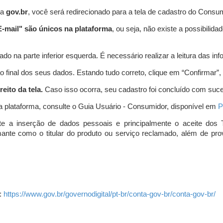
ta
gov.br
, você será redirecionado para a tela de cadastro do Consum
-mail" são únicos na plataforma
, ou seja, não existe a possibil
do na parte inferior esquerda. É necessário realizar a leitura das info
o final dos seus dados. Estando tudo correto, clique em “Confirmar”, no
eito da tela.
Caso isso ocorra, seu cadastro foi concluído com suc
a plataforma, consulte o Guia Usuário - Consumidor, disponível em
P
e a inserção de dados pessoais e principalmente o aceite dos 
amante como o titular do produto ou serviço reclamado, além de pr
:
https://www.gov.br/governodigital/pt-br/conta-gov-br/conta-gov-br/