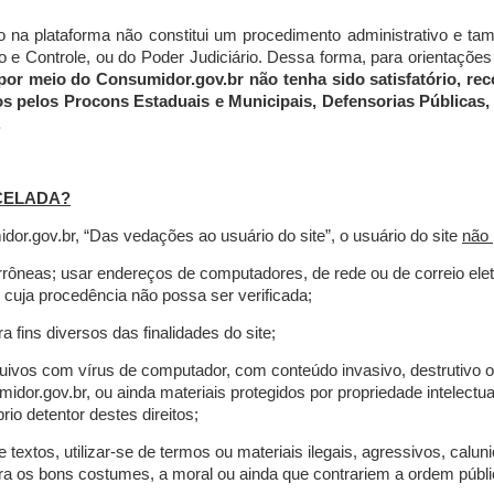
do na plataforma não constitui um procedimento administrativo e 
 Controle, ou do Poder Judiciário. Dessa forma, para orientações a
por meio do Consumidor.gov.br não tenha sido satisfatório, 
os pelos Procons Estaduais e Municipais, Defensorias Públicas, 
.
CELADA?
r.gov.br, “Das vedações ao usuário do site”, o usuário do site
não 
errôneas; usar endereços de computadores, de rede ou de correio ele
 cuja procedência não possa ser verificada;
a fins diversos das finalidades do site;
rquivos com vírus de computador, com conteúdo invasivo, destrutivo
idor.gov.br, ou ainda materiais protegidos por propriedade intelectu
io detentor destes direitos;
extos, utilizar-se de termos ou materiais ilegais, agressivos, calun
tra os bons costumes, a moral ou ainda que contrariem a ordem públi