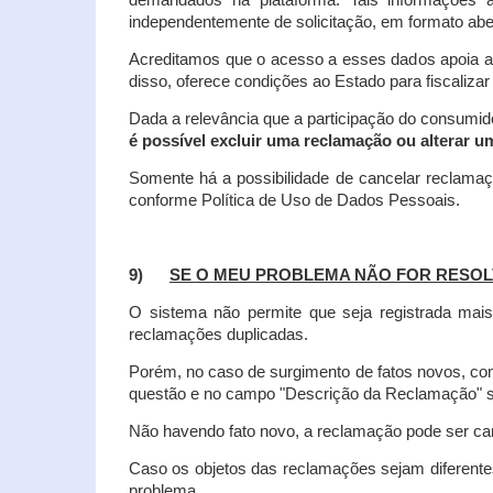
demandados na plataforma. Tais informações a
independentemente de solicitação, em formato abe
Acreditamos que o acesso a esses dados apoia a
disso, oferece condições ao Estado para fiscaliza
Dada a relevância que a participação do consumi
é possível excluir uma reclamação ou alterar u
Somente há a possibilidade de cancelar reclama
conforme Política de Uso de Dados Pessoais.
9)
SE O MEU PROBLEMA NÃO FOR RESOL
O sistema não permite que seja registrada ma
reclamações duplicadas.
Porém, no caso de surgimento de fatos novos, 
questão e no campo "Descrição da Reclamação" sej
Não havendo fato novo, a reclamação pode ser can
Caso os objetos das reclamações sejam diferent
problema.