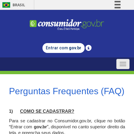
BRASIL
Simplifique!
Comunica BR
Participe
Acesso à informação
Entrar com
gov.br
Legislação
Canais
Toggle
naviga
Perguntas Frequentes (FAQ)
1)
C
OMO SE CADASTRAR?
Para se cadastrar no Consumidor.gov.br, clique no botão
“Entrar com
gov.br
”, disponível no canto superior direito da
tela, e p
reencha seus dados.