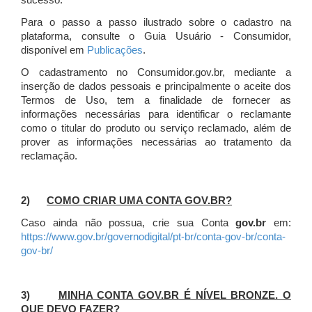
sucesso.
Para o passo a passo ilustrado sobre o cadastro na
plataforma, consulte o Guia Usuário - Consumidor,
disponível em
Publicações
.
O cadastramento no Consumidor.gov.br, mediante a
inserção de dados pessoais e principalmente o aceite dos
Termos de Uso, tem a finalidade de fornecer as
informações necessárias para identificar o reclamante
como o titular do produto ou serviço reclamado, além de
prover as informações necessárias ao tratamento da
reclamação.
2)
COMO CRIAR UMA CONTA GOV.BR?
Caso ainda não possua, crie sua Conta
gov.br
em:
https://www.gov.br/governodigital/pt-br/conta-gov-br/conta-
gov-br/
3)
MINHA CONTA GOV.BR É NÍVEL BRONZE. O
QUE DEVO FAZER?