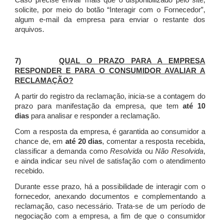
Caso precise enviar mais que o disponibilizado pelo site,
solicite, por meio do botão “Interagir com o Fornecedor”,
algum e-mail da empresa para enviar o restante dos
arquivos.
7)
QUAL O PRAZO PARA A EMPRESA
RESPONDER E PARA O CONSUMIDOR AVALIAR A
RECLAMAÇÃO?
A partir do registro da reclamação, inicia-se a contagem do
prazo para manifestação da empresa, que tem
até 10
dias
para analisar e responder a reclamação.
Com a resposta da empresa, é garantida ao consumidor a
chance de, em
até 20 dias
, comentar a resposta recebida,
classificar a demanda como
Resolvida
ou
Não Resolvida
,
e ainda indicar seu nível de satisfação com o atendimento
recebido.
Durante esse prazo, há a possibilidade de interagir com o
fornecedor, anexando documentos e complementando a
reclamação, caso necessário.
Trata-se de um período de
negociação com a empresa, a fim de que o consumidor